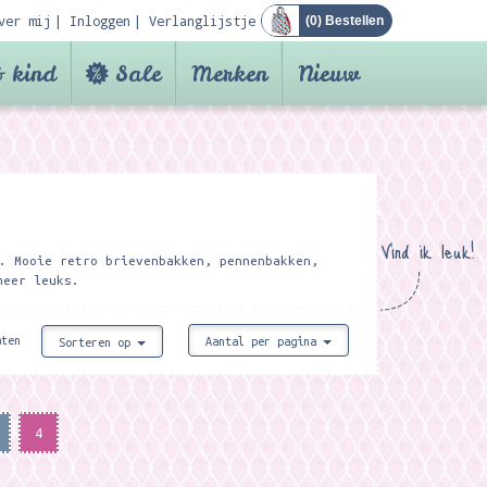
ver mij
Inloggen
Verlanglijstje
(
0
) Bestellen
 kind
Sale
Merken
Nieuw
Vind ik leuk!
. Mooie retro brievenbakken, pennenbakken,
meer leuks.
aten
Aantal per pagina
Sorteren op
4