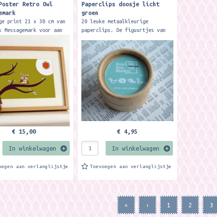
Poster Retro Owl
Paperclips doosje licht
emark
groen
ge print 21 x 30 cm van
20 leuke metaalkleurige
k Messagemark voor aan
paperclips. De figuurtjes van
 of om neer te zetten.
de paperclips staan op de
ts zijn ontworpen en
voorkant van het doosje. Het
 door Kyrie Kohlhagen...
doosje is van bruin kraft
papier.
€ 15,00
€ 4,95
In winkelwagen
In winkelwagen
oegen aan verlanglijstje
Toevoegen aan verlanglijstje
«
‹
1
2
3