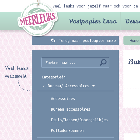
Veel leuks voor jezelf maar ook voor de 
Postpapier Enzo
Verz
Terug naar postpapier enzo
Home
Bur
Veel leuks
verzameld
Categorieën
Bureau/ Accessoires
Accessoires
Bureau accessoires
Etuis/Tassen/Opbergblikjes
Potloden/pennen