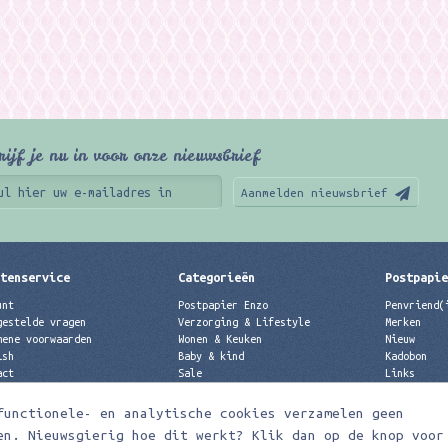
rijf je nu in voor onze nieuwsbrief
Aanmelden nieuwsbrief
tenservice
Categorieën
Postpapi
unt
Postpapier Enzo
Penvriend(
gestelde vragen
Verzorging & Lifestyle
Merken
mene voorwaarden
Wonen & Keuken
Nieuw
ish
Baby & kind
Kadobon
act
Sale
Links
acyverklaring
Merken
Best verkochte producten
functionele- en analytische cookies verzamelen geen
Nieuw
en. Nieuwsgierig hoe dit werkt? Klik dan op de knop voor