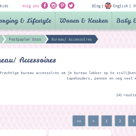
kids
Volg ons
Blog
English
O
orging & Lifestyle
Wonen & Keuken
Baby &
Postpapier Enzo
Bureau/ Accessoires
eau/ Accessoires
Prachtige bureau accessoires om je bureau lekker op te vrolijken
tapehouders, pennen en nog veel 
242 result
<<
<
1
2
3