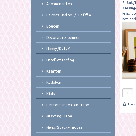
Print/
Abonnementen
Messag
Prachti
Bakers twine / Raffia
het mer
de muur
Boeken
De prin
gemaakt
Decoratie pennen
Hobby/D.I.Y
Handlettering
Kaarten
Kadobon
Kids
Toev
Lettertangen en tape
Masking Tape
Memo/Sticky notes