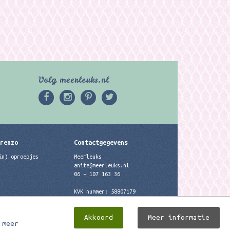
Volg meerleuks.nl
erenzo
Contactgegevens
in) oproepjes
Meerleuks
anita@meerleuks.nl
06 – 107 163 36
KVK nummer: 58807179
BTW nummer: 853190859B01
Akkoord
Meer informatie
 meer