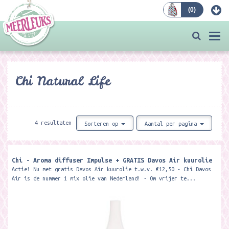
(
0
)
Bestellen
Togg
navi
Chi Natural Life
4 resultaten
Sorteren op
Aantal per pagina
Chi - Aroma diffuser Impulse + GRATIS Davos Air kuurolie
Actie! Nu met gratis Davos Air kuurolie t.w.v. €12,50 - Chi Davos
Air is de nummer 1 mix olie van Nederland! - Om vrijer te...