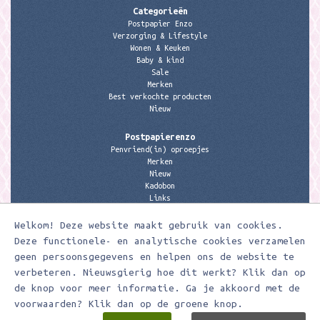
Categorieën
Postpapier Enzo
Verzorging & Lifestyle
Wonen & Keuken
Baby & kind
Sale
Merken
Best verkochte producten
Nieuw
Postpapierenzo
Penvriend(in) oproepjes
Merken
Nieuw
Kadobon
Links
Welkom! Deze website maakt gebruik van cookies.
Contactgegevens
Meerleuks
Deze functionele- en analytische cookies verzamelen
anita@meerleuks.nl
geen persoonsgegevens en helpen ons de website te
06 – 107 163 36
verbeteren. Nieuwsgierig hoe dit werkt? Klik dan op
de knop voor meer informatie. Ga je akkoord met de
KVK nummer: 58807179
BTW nummer: 853190859B01
voorwaarden? Klik dan op de groene knop.