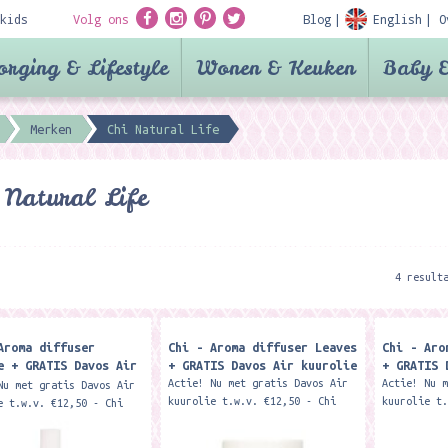
kids
Volg ons
Blog
English
O
orging & Lifestyle
Wonen & Keuken
Baby &
Merken
Chi Natural Life
 Natural Life
4 result
Aroma diffuser
Chi - Aroma diffuser Leaves
Chi - Aro
e + GRATIS Davos Air
+ GRATIS Davos Air kuurolie
+ GRATIS 
ie
Actie! Nu met gratis Davos Air
Actie! Nu 
Nu met gratis Davos Air
kuurolie t.w.v. €12,50 - Chi
kuurolie t
e t.w.v. €12,50 - Chi
Davos Air is de nummer 1 mix
Davos Air 
ir is de nummer 1 mix
olie van Nederland! - Om vrijer
olie van N
n Nederland! - Om vrijer