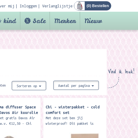
ver mij
Inloggen
Verlanglijstje
(
0
) Bestellen
 kind
Sale
Merken
Nieuw
Vind ik leuk!
aten
Aantal per pagina
Sorteren op
ma diffuser Space
Chi - winterpakket - cold
Davos Air kuurolie
comfort set
met gratis Davos Air
Met deze set ben jij
.w.v. €12,50 - Chi
winterproof! Dit pakket is
is de nummer 1 mix
speciaal samengesteld voor de
ederland! - Om vrijer
koudere maanden. Onze