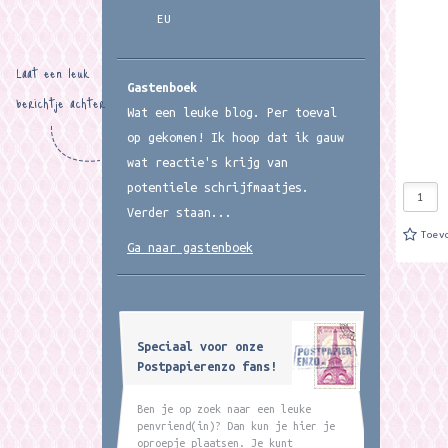
te...
EU
Laat een leuk
Gastenboek
berichtje achter
Wat een leuke blog. Per toeval
op gekomen! Ik hoop dat ik gauw
wat reactie's krijg van
potentiele schrijfmaatjes.
Verder staan...
Toev
Ga naar gastenboek
Speciaal voor onze
Postpapierenzo fans!
Ben je op zoek naar een leuke
penvriend(in)? Dan kun je hier je
oproepje plaatsen. Je kunt