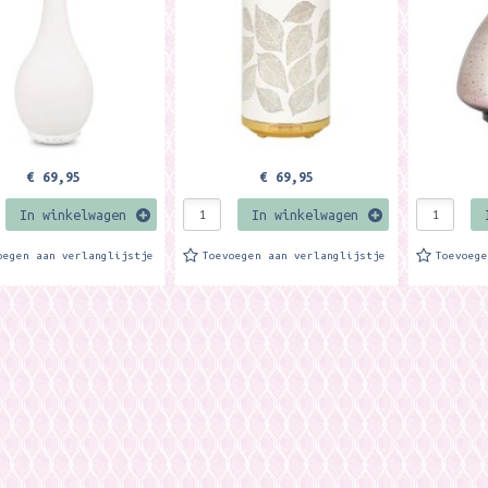
te...
te...
€ 69,95
€ 69,95
In winkelwagen
In winkelwagen
oegen aan verlanglijstje
Toevoegen aan verlanglijstje
Toevoeg