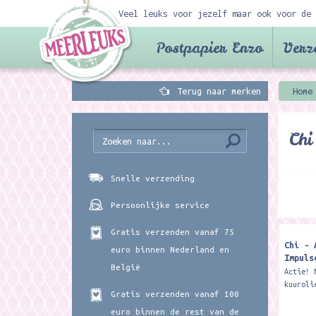
Veel leuks voor jezelf maar ook voor de 
Postpapier Enzo
Verz
Terug naar merken
Home
Chi
Snelle verzending
Persoonlijke service
Gratis verzenden vanaf 75
Chi - 
euro binnen Nederland en
Impuls
België
kuurol
Actie! 
kuuroli
Gratis verzenden vanaf 100
Davos A
olie va
euro binnen de rest van de