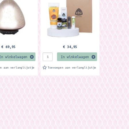
favorieten zijn de Calendula
Repair Balm, Aroma...
€ 69,95
€ 34,95
In winkelwagen
In winkelwagen
en aan verlanglijstje
Toevoegen aan verlanglijstje