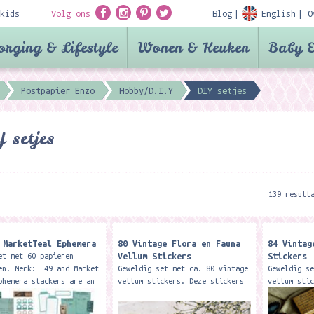
kids
Volg ons
Blog
English
O
orging & Lifestyle
Wonen & Keuken
Baby &
Postpapier Enzo
Hobby/D.I.Y
DIY setjes
 setjes
139 result
 MarketTeal Ephemera
80 Vintage Flora en Fauna
84 Vintag
Vellum Stickers
Stickers
et met 60 papieren
en. Merk: 49 and Market
Geweldig set met ca. 80 vintage
Geweldig s
phemera stackers are an
vellum stickers. Deze stickers
vellum sti
ent of text weight
kun je gebruiken voor
kun je geb
and cardstock...
journaling, scrapbooking,
journaling