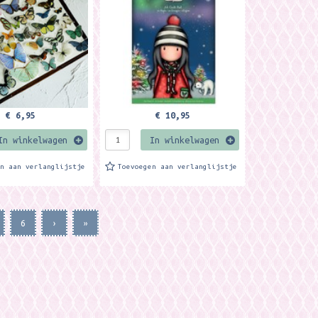
ken en andere...
€ 6,95
€ 10,95
In winkelwagen
In winkelwagen
en aan verlanglijstje
Toevoegen aan verlanglijstje
6
›
»