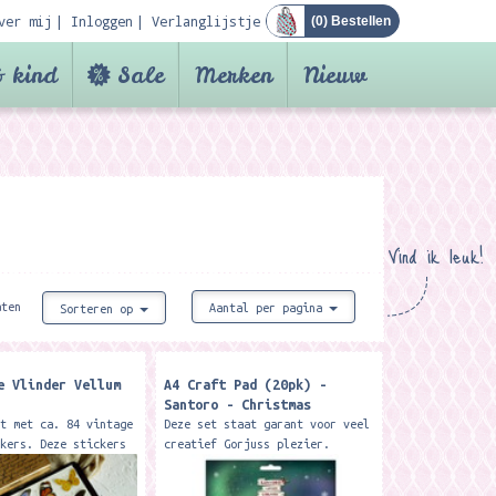
ver mij
Inloggen
Verlanglijstje
(
0
) Bestellen
 kind
Sale
Merken
Nieuw
Vind ik leuk!
aten
Aantal per pagina
Sorteren op
e Vlinder Vellum
A4 Craft Pad (20pk) -
Santoro - Christmas
et met ca. 84 vintage
Deze set staat garant voor veel
ckers. Deze stickers
creatief Gorjuss plezier.
ruiken voor
, scrapbooking,