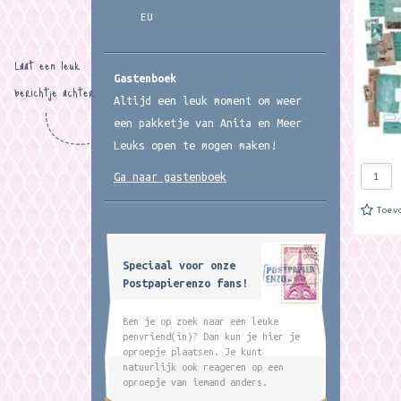
EU
Laat een leuk
Gastenboek
berichtje achter
Altijd een leuk moment om weer
een pakketje van Anita en Meer
Leuks open te mogen maken!
Ga naar gastenboek
Toev
Speciaal voor onze
Postpapierenzo fans!
Ben je op zoek naar een leuke
penvriend(in)? Dan kun je hier je
oproepje plaatsen. Je kunt
natuurlijk ook reageren op een
oproepje van iemand anders.