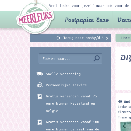
Veel leuks voor jezelf maar ook voor de 
Postpapier Enzo
Verz
Terug naar hobby/d.i.y
Home
DIY
Snelle verzending
Persoonlijke service
Gratis verzenden vanaf 75
49 And
euro binnen Nederland en
Leuke s
België
element
These e
Gratis verzenden vanaf 100
assortm
papers 
euro binnen de rest van de