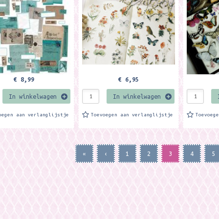
kaarten maken en andere...
kaarten ma
€ 8,99
€ 6,95
In winkelwagen
In winkelwagen
oegen aan verlanglijstje
Toevoegen aan verlanglijstje
Toevoeg
«
‹
1
2
3
4
5