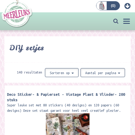
(
0
)
Bestellen
Togg
navi
DIY setjes
140 resultaten
Sorteren op
Aantal per pagina
Deco Sticker- & Papierset - Vintage Plant & Vlinder- 200
stuks
Super leuke set met 80 stickers (40 designs) en 120 papers (60
designs) Deze set staat garant voor heel veel creatief plezier.
O.a. voor het gebruik...