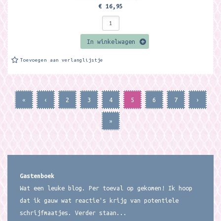
€ 16,95
In winkelwagen
Toevoegen aan verlanglijstje
«
‹
2
3
4
5
6
7
›
»
Gastenboek
Wat een leuke blog. Per toeval op gekomen! Ik hoop
dat ik gauw wat reactie's krijg van potentiele
schrijfmaatjes. Verder staan...