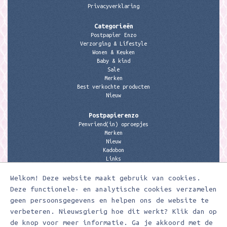
Privacyverklaring
Categorieën
Postpapier Enzo
Verzorging & Lifestyle
Wonen & Keuken
Baby & kind
Sale
Merken
Best verkochte producten
Nieuw
Postpapierenzo
Penvriend(in) oproepjes
Merken
Nieuw
Kadobon
Links
Welkom! Deze website maakt gebruik van cookies.
Contactgegevens
Meerleuks
Deze functionele- en analytische cookies verzamelen
anita@meerleuks.nl
geen persoonsgegevens en helpen ons de website te
06 – 107 163 36
verbeteren. Nieuwsgierig hoe dit werkt? Klik dan op
de knop voor meer informatie. Ga je akkoord met de
KVK nummer: 58807179