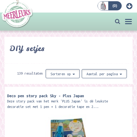
(
0
)
Bestellen
Togg
navi
DIY setjes
139 resultaten
Sorteren op
Aantal per pagina
Deco pen story pack Sky - Plus Japan
Deze story pack van het merk 'PLUS Japan' is dé leukste
decoratie set met 1 pen + 1 decoratie tape en 2...