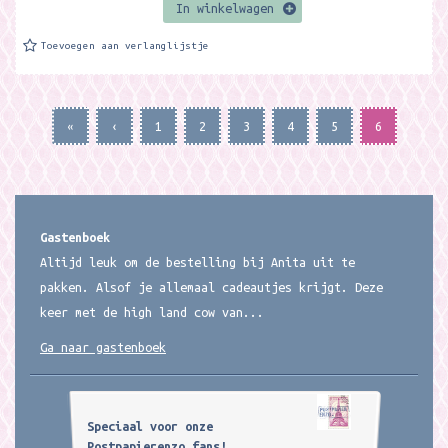
In winkelwagen
Toevoegen aan verlanglijstje
«
‹
1
2
3
4
5
6
Gastenboek
Altijd leuk om de bestelling bij Anita uit te
pakken. Alsof je allemaal cadeautjes krijgt. Deze
keer met de high land cow van...
Ga naar gastenboek
Speciaal voor onze
Postpapierenzo fans!