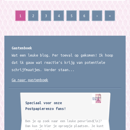
1
2
3
4
5
6
›
»
Gastenboek
Wat een leuke blog. Per toeval op gekomen! Ik hoop
dat ik gauw wat reactie's krijg van potentiele
schrijfmaatjes. Verder staan...
Ga naar gastenboek
Speciaal voor onze
Postpapierenzo fans!
Ben je op zoek naar een leuke penvriend(in)?
Dan kun je hier je oproepje plaatsen. Je kunt