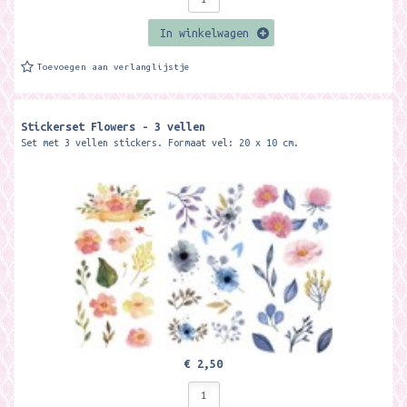
In winkelwagen
Toevoegen aan verlanglijstje
Stickerset Flowers - 3 vellen
Set met 3 vellen stickers. Formaat vel: 20 x 10 cm.
€ 2,50