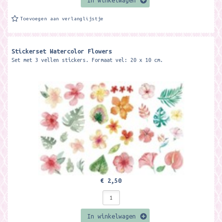
In winkelwagen
Toevoegen aan verlanglijstje
Stickerset Watercolor Flowers
Set met 3 vellen stickers. Formaat vel: 20 x 10 cm.
€ 2,50
In winkelwagen