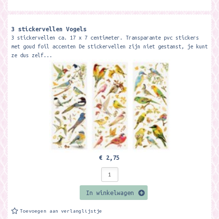
3 stickervellen Vogels
3 stickervellen ca. 17 x 7 centimeter. Transparante pvc stickers
met goud foil accenten De stickervellen zijn niet gestanst, je kunt
ze dus zelf...
€ 2,75
In winkelwagen
Toevoegen aan verlanglijstje