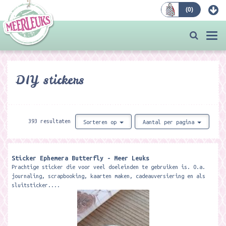
(
0
)
Bestellen
Togg
navi
DIY stickers
393 resultaten
Sorteren op
Aantal per pagina
Sticker Ephemera Butterfly - Meer Leuks
Prachtige sticker die voor veel doeleinden te gebruiken is. O.a.
journaling, scrapbooking, kaarten maken, cadeauversiering en als
sluitsticker....