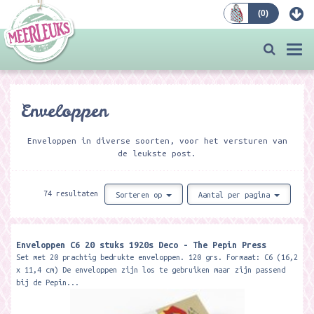
(
0
)
Bestellen
Togg
navi
Enveloppen
Enveloppen in diverse soorten, voor het versturen van
de leukste post.
74 resultaten
Sorteren op
Aantal per pagina
Enveloppen C6 20 stuks 1920s Deco - The Pepin Press
Set met 20 prachtig bedrukte enveloppen. 120 grs. Formaat: C6 (16,2
x 11,4 cm) De enveloppen zijn los te gebruiken maar zijn passend
bij de Pepin...