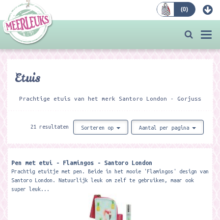
(
0
)
Bestellen
Togg
navi
Etuis
Prachtige etuis van het merk Santoro London - Gorjuss
21 resultaten
Sorteren op
Aantal per pagina
Pen met etui - Flamingos - Santoro London
Prachtig etuitje met pen. Beide in het mooie 'Flamingos' design van
Santoro London. Natuurlijk leuk om zelf te gebruiken, maar ook
super leuk...