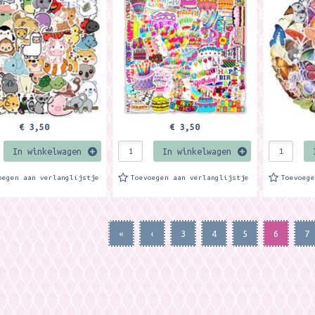
€ 3,50
€ 3,50
In winkelwagen
In winkelwagen
oegen aan verlanglijstje
Toevoegen aan verlanglijstje
Toevoeg
«
‹
3
4
5
6
7