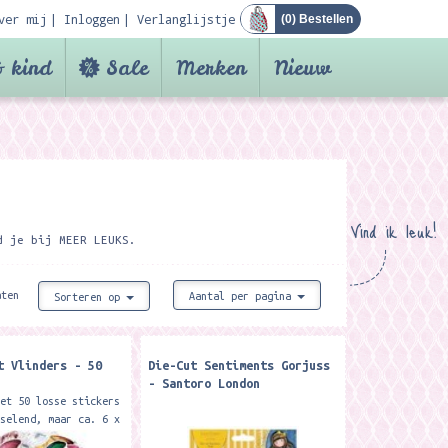
ver mij
Inloggen
Verlanglijstje
(
0
) Bestellen
 kind
Sale
Merken
Nieuw
Vind ik leuk!
d je bij MEER LEUKS.
aten
Aantal per pagina
Sorteren op
t Vlinders - 50
Die-Cut Sentiments Gorjuss
- Santoro London
met 50 losse stickers
sselend, maar ca. 6 x