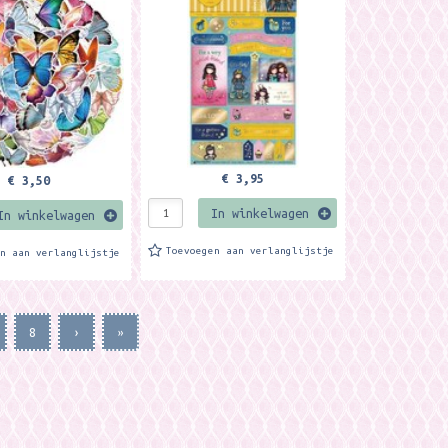
€ 3,95
€ 3,50
In winkelwagen
In winkelwagen
Toevoegen aan verlanglijstje
en aan verlanglijstje
8
›
»