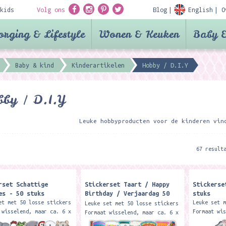
kids
Volg ons
Blog
English
O
orging & Lifestyle
Wonen & Keuken
Baby &
Baby & kind
Kinderartikelen
Hobby / D.I.Y
bby / D.I.Y
Leuke hobbyproducten voor de kinderen vin
67 result
rset Schattige
Stickerset Taart / Happy
Stickerse
es - 50 stuks
Birthday / Verjaardag 50
stuks
stuks
et met 50 losse stickers
Leuke set 
Leuke set met 50 losse stickers
 wisselend, maar ca. 6 x
Formaat wi
Formaat wisselend, maar ca. 6 x
4 cm.
4 cm.