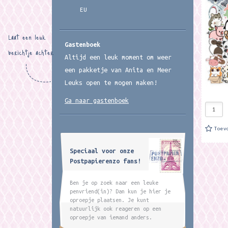
EU
Laat een leuk
Gastenboek
berichtje achter
Altijd een leuk moment om weer
een pakketje van Anita en Meer
Leuks open te mogen maken!
Ga naar gastenboek
Toev
Speciaal voor onze
Postpapierenzo fans!
Ben je op zoek naar een leuke
penvriend(in)? Dan kun je hier je
oproepje plaatsen. Je kunt
natuurlijk ook reageren op een
oproepje van iemand anders.