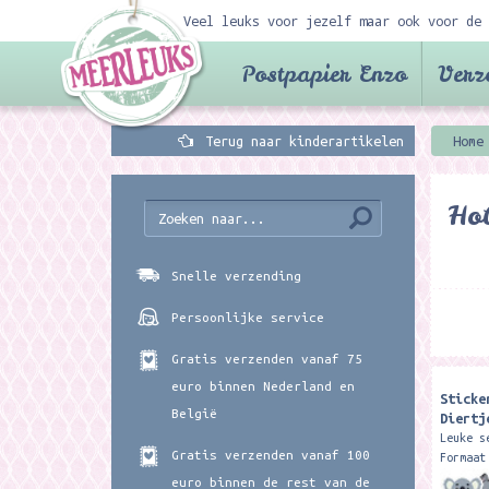
Veel leuks voor jezelf maar ook voor de 
Postpapier Enzo
Verz
Terug naar kinderartikelen
Home
Ho
Snelle verzending
Persoonlijke service
Gratis verzenden vanaf 75
euro binnen Nederland en
Sticke
België
Diertj
Leuke s
Gratis verzenden vanaf 100
Formaat
4 cm.
euro binnen de rest van de