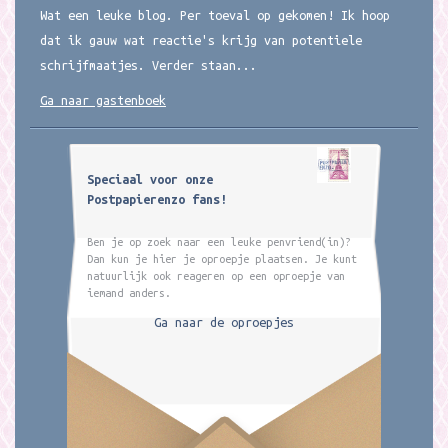
Wat een leuke blog. Per toeval op gekomen! Ik hoop
dat ik gauw wat reactie's krijg van potentiele
schrijfmaatjes. Verder staan...
Ga naar gastenboek
Speciaal voor onze
Postpapierenzo fans!
Ben je op zoek naar een leuke penvriend(in)?
Dan kun je hier je oproepje plaatsen. Je kunt
natuurlijk ook reageren op een oproepje van
iemand anders.
Ga naar de oproepjes