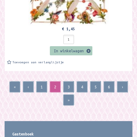
€ 1,45
In winkelwagen
Toevoegen aan verlanglijstje
«
‹
1
2
3
4
5
6
›
»
Gastenboek