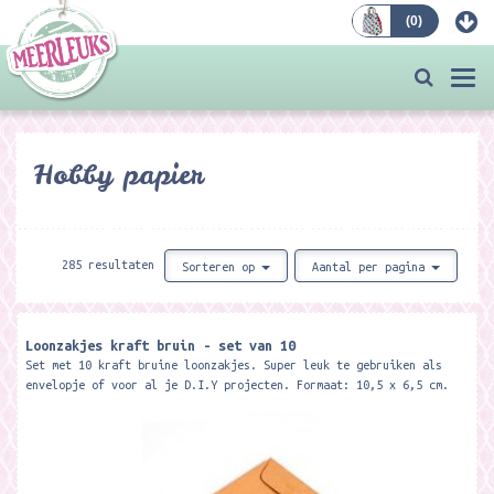
(
0
)
Bestellen
Togg
navi
Hobby papier
285 resultaten
Sorteren op
Aantal per pagina
Loonzakjes kraft bruin - set van 10
Set met 10 kraft bruine loonzakjes. Super leuk te gebruiken als
envelopje of voor al je D.I.Y projecten. Formaat: 10,5 x 6,5 cm.