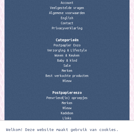
Account
Veelgestelde vragen
Algemene voorwaarden
English
Contact
Privacyverklaring
Categorieën
Postpapier Enzo
Verzorging & Lifestyle
Wonen & Keuken
Baby & kind
Sale
Merken
Best verkochte producten
Nieuw
Postpapierenzo
Penvriend(in) oproepjes
Merken
Nieuw
Kadobon
Links
Welkom! Deze website maakt gebruik van cookies.
Contactgegevens