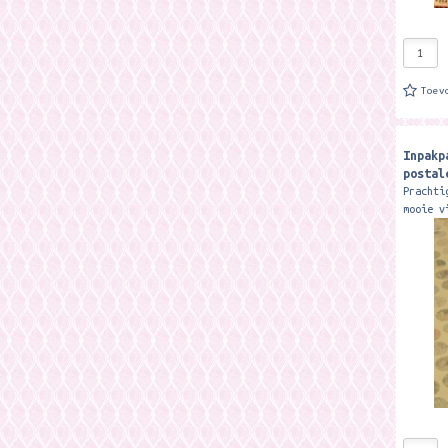
Toev
Inpakp
postal
Prachti
mooie v
rondjes
teksten
formaat
cm...