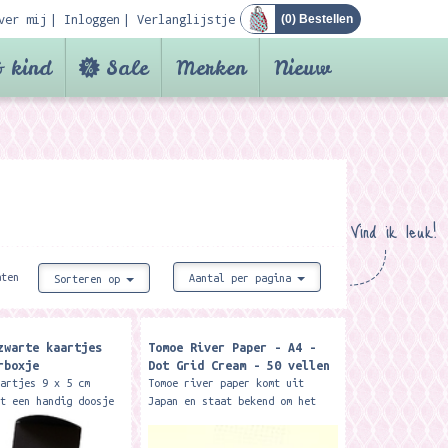
ver mij
Inloggen
Verlanglijstje
(
0
) Bestellen
 kind
Sale
Merken
Nieuw
Vind ik leuk!
aten
Aantal per pagina
Sorteren op
zwarte kaartjes
Tomoe River Paper - A4 -
rboxje
Dot Grid Cream - 50 vellen
aartjes 9 x 5 cm
Tomoe river paper komt uit
et een handig doosje
Japan en staat bekend om het
t neerzetten op je
ongelooflijke dunne papier (52
 kaartjes zijn
grams!!), de hoogwaardige