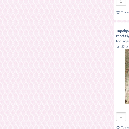
Toev
Inpakp
Prachti
horloge
is 53 x
gevouwe
formaat
waar je
Toev