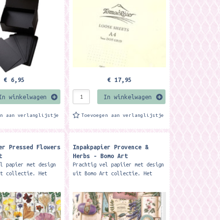
n mooi...
kwaliteit, en de gladde...
€ 6,95
€ 17,95
In winkelwagen
In winkelwagen
en aan verlanglijstje
Toevoegen aan verlanglijstje
er Pressed Flowers
Inpakpapier Provence &
t
Herbs - Bomo Art
el papier met design
Prachtig vel papiier met design
rt collectie. Het
uit Bomo Art collectie. Het
n 1 vel is 100 x 70
formaat van 1 vel is 100 x 70
t netjes gevouwen tot
cm en wordt netjes gevouwen tot
4 formaat....
ongeveer A4 formaat....