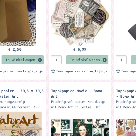
kaarten en...
gemaakt va
€ 2,50
€ 6,99
In winkelwagen
In winkelwagen
oegen aan verlanglijstje
Toevoegen aan verlanglijstje
Toevoeg
lpapier - 30,5 x 30,5
Inpakpapier Movie - Bomo
Inpakpapi
Water Art
Art
- Bomo Ar
en hoogwaardig
Prachtig vel papier met design
Prachtig v
papier A4 formaat. 185
uit Bomo Art collectie. Het
uit Bomo A
apier.
formaat van 1 vel is 100 x 70
formaat va
cm en wordt netjes gevouwen tot
cm en word
ongeveer A4 formaat....
ongeveer A