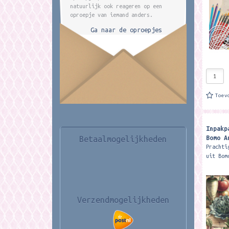
natuurlijk ook reageren op een
oproepje van iemand anders.
Ga naar de oproepjes
Toev
Inpakp
Bomo A
Betaalmogelijkheden
Prachti
uit Bom
formaat
cm en w
ongevee
Verzendmogelijkheden