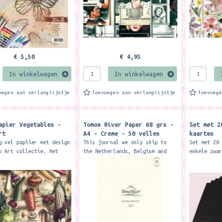
€ 5,50
€ 4,95
In winkelwagen
In winkelwagen
oegen aan verlanglijstje
Toevoegen aan verlanglijstje
Toevoeg
apier Vegetables -
Tomoe River Paper 68 grs -
Set met 2
rt
A4 - Creme - 50 vellen
kaarten
g vel papiier met design
This journal we only ship to
Set met 20
o Art collectie. Het
the Netherlands, Belgium and
enkele zwa
 van 1 vel is 100 x 70
Germany, because of very slow
kaarten zi
ordt netjes gevouwen tot
transit times and high
stevige kw
r A4 formaat....
shippingcost to some counties.
Met deze k
Do you...
de...