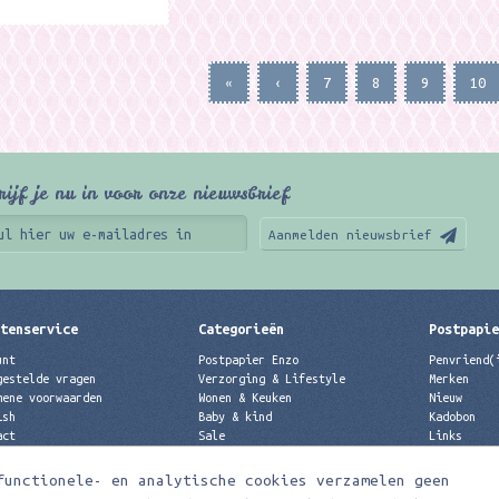
«
‹
7
8
9
10
rijf je nu in voor onze nieuwsbrief
Aanmelden nieuwsbrief
tenservice
Categorieën
Postpapi
unt
Postpapier Enzo
Penvriend(
gestelde vragen
Verzorging & Lifestyle
Merken
mene voorwaarden
Wonen & Keuken
Nieuw
ish
Baby & kind
Kadobon
act
Sale
Links
acyverklaring
Merken
Best verkochte producten
functionele- en analytische cookies verzamelen geen
Nieuw