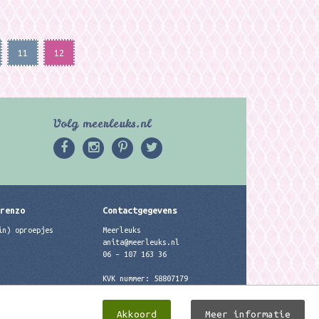
11
12
Volg meerleuks.nl
erenzo
Contactgegevens
in) oproepjes
Meerleuks
anita@meerleuks.nl
06 – 107 163 36
KVK nummer: 58807179
BTW nummer: 853190859B01
Akkoord
Meer informatie