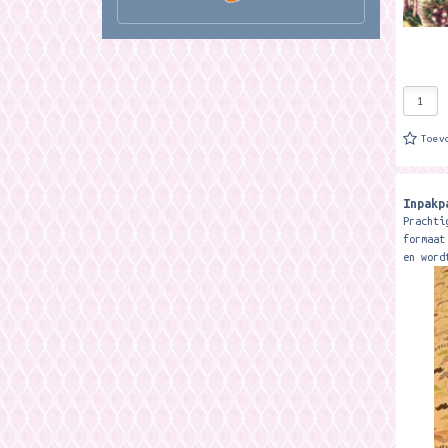
Toev
Inpakp
Prachti
formaat
en word
ongevee
stevig 
prachti