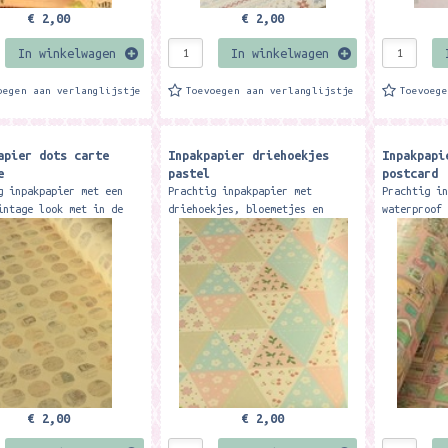
€ 2,00
€ 2,00
In winkelwagen
In winkelwagen
oegen aan verlanglijstje
Toevoegen aan verlanglijstje
Toevoeg
apier dots carte
Inpakpapier driehoekjes
Inpakpapi
e
pastel
postcard
g inpakpapier met een
Prachtig inpakpapier met
Prachtig i
intage look met in de
driehoekjes, bloemetjes en
waterproof
 afbeeldingen van oude
kersen. Het formaat van 1 vel
) Het form
 en postkaarten . Het
is 53 x 78 cm en wordt netjes
78 cm en w
 van 1 vel is 53 x 78
gevouwen tot ongeveer A4
tot ongeve
formaat....
Mooi...
€ 2,00
€ 2,00