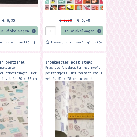
€ 6,95
€ 0,80
€ 0,40
In winkelwagen
In winkelwagen
en aan verlanglijstje
Toevoegen aan verlanglijstje
er postzegel
Inpakpapier post stamp
npakpapier
Prachtig inpakpapier met mooie
gel afbeeldingen. Het
poststempels. Het formaat van 1
n 1 vel is 50 x 70 cm
vel is 53 x 78 cm en wordt
evouwen tot ongeveer
netjes gevouwen tot ongeveer A4
.
formaat. Mooi stevig...