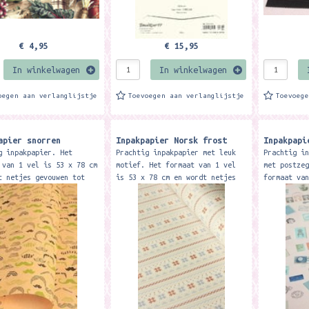
€ 4,95
€ 15,95
In winkelwagen
In winkelwagen
oegen aan verlanglijstje
Toevoegen aan verlanglijstje
Toevoeg
apier snorren
Inpakpapier Norsk frost
Inpakpapi
g inpakpapier. Het
Prachtig inpakpapier met leuk
Prachtig i
 van 1 vel is 53 x 78 cm
motief. Het formaat van 1 vel
met postze
t netjes gevouwen tot
is 53 x 78 cm en wordt netjes
formaat va
r A4 formaat. Mooi
gevouwen tot ongeveer A4
en wordt g
papier waar je ook
formaat. Mooi stevig papier
A4 formaat
ge...
waar...