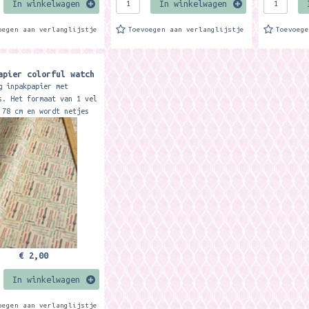
In winkelwagen
In winkelwagen
oegen aan verlanglijstje
Toevoegen aan verlanglijstje
Toevoeg
apier colorful watch
g inpakpapier met
s. Het formaat van 1 vel
 78 cm en wordt netjes
n tot ongeveer A4
. Mooi stevig papier
...
€ 2,00
In winkelwagen
oegen aan verlanglijstje