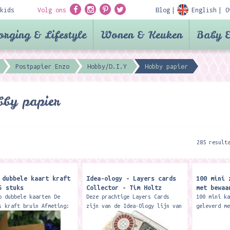
kids
Volg ons
Blog
English
O
orging & Lifestyle
Wonen & Keuken
Baby &
Postpapier Enzo
Hobby/D.I.Y
Hobby papier
by papier
285 result
 dubbele kaart kraft
Idea-ology - Layers cards
100 mini 
5 stuks
Collector - Tim Holtz
met bewaa
o dubbele kaarten De
Deze prachtige Layers Cards
100 mini k
s kraft bruin Afmeting:
zijn van de Idea-Ology lijn van
geleverd m
0 cm
Tim Holtz. Deze kaartjes kun je
die je kun
gebruiken in je scrapbook,
bureau. De