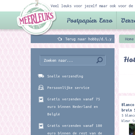
Veel leuks voor jezelf maar ook voor de 
Postpapier Enzo
Verz
Terug naar hobby/d.i.y
Home
Hob
Snelle verzending
Persoonlijke service
Gratis verzenden vanaf 75
Blanco
euro binnen Nederland en
bruin 
België
5 blanc
kleur i
Gratis verzenden vanaf 100
15 x 1
euro binnen de rest van de