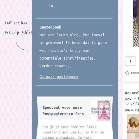
EU
Laat een leuk
Gastenboek
berichtje achter
Wat een leuke blog. Per toeval
op gekomen! Ik hoop dat ik gauw
wat reactie's krijg van
potentiele schrijfmaatjes.
Verder staan...
Toev
Ga naar gastenboek
Aquare
cm. - 
12 vell
Speciaal voor onze
aquarel
Postpapierenzo fans!
grams p
Ben je op zoek naar een leuke
penvriend(in)? Dan kun je hier je
oproepje plaatsen. Je kunt