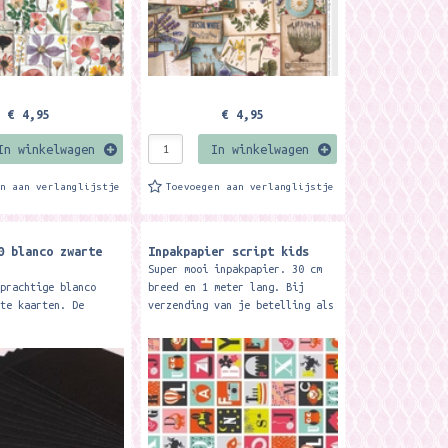
€ 4,95
€ 4,95
In winkelwagen
In winkelwagen
en aan verlanglijstje
Toevoegen aan verlanglijstje
0 blanco zwarte
Inpakpapier script kids
Super mooi inpakpapier. 30 cm
 prachtige blanco
breed en 1 meter lang. Bij
rte kaarten. De
verzending van je betelling als
jn van een mooie
brievenbuspost dan wordt het
aliteit.( 250 grs.)
papier gevouwen verstuurd en...
aarten maak je zelf