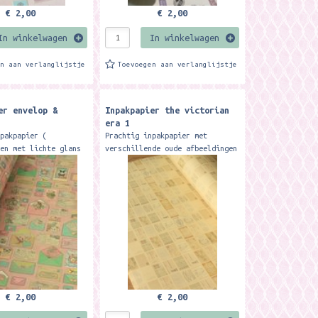
€ 2,00
€ 2,00
In winkelwagen
In winkelwagen
en aan verlanglijstje
Toevoegen aan verlanglijstje
er envelop &
Inpakpapier the victorian
era 1
npakpapier (
Prachtig inpakpapier met
 en met lichte glans
verschillende oude afbeeldingen
aat van 1 vel is 53 x
van kaarten etc. Het formaat
ordt netjes gevouwen
van 1 vel is 53 x 78 cm en
er A4 formaat.
wordt netjes gevouwen tot
ongeveer...
€ 2,00
€ 2,00