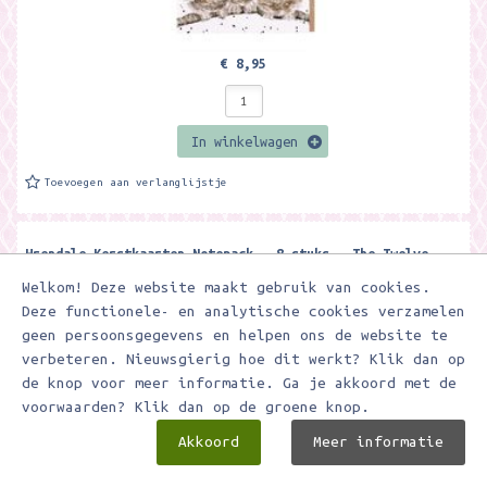
€ 8,95
In winkelwagen
Toevoegen aan verlanglijstje
Wrendale Kerstkaarten Notepack - 8 stuks - The Twelve
Days for Christmas' animal Christmas Card Pack ​
Welkom! Deze website maakt gebruik van cookies.
Leuke set met 8 Wrendale kerstkaarten Met envelop Aan de binnenkant
Deze functionele- en analytische cookies verzamelen
van de kaart staat de tekst 'With best wishes for Christmas...
geen persoonsgegevens en helpen ons de website te
verbeteren. Nieuwsgierig hoe dit werkt? Klik dan op
de knop voor meer informatie. Ga je akkoord met de
voorwaarden? Klik dan op de groene knop.
Akkoord
Meer informatie