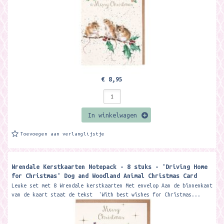
€ 8,95
In winkelwagen
Toevoegen aan verlanglijstje
Wrendale Kerstkaarten Notepack - 8 stuks - 'Driving Home
for Christmas' Dog and Woodland Animal Christmas Card
Pack
Leuke set met 8 Wrendale kerstkaarten Met envelop Aan de binnenkant
van de kaart staat de tekst 'With best wishes for Christmas...