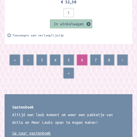
€ 52,50
In winkelwagen
Toevoegen aan verlanglijstje
«
‹
3
4
5
6
7
8
›
»
Gastenboek
Altijd een leuk moment om weer een pakketje van
Anita en Meer Leuks open te mogen maken!
Ga naar gastenboek