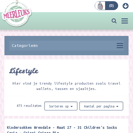
(
0
)
Bestellen
Togg
navi
Categorieën
Lifestyle
Hier vind je trendy lifestyle producten zoals travel
wallets, tassen en sjaaltjes.
475 resultaten
Sorteren op
Aantal per pagina
Kindersokken Wrendale - Maat 27 - 31 Children's Socks
Cavia - Grinni Guinea Pig