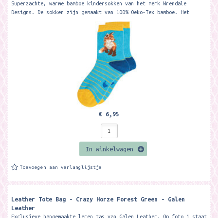
Superzachte, warme bamboe kindersokken van het merk Wrendale
Designs. De sokken zijn gemaakt van 100% Oeko-Tex bamboe. Het
materiaal is zacht, warm,...
€ 6,95
In winkelwagen
Toevoegen aan verlanglijstje
Leather Tote Bag - Crazy Horze Forest Green - Galen
Leather
Exclusieve hangemaakte leren tas van Galen Leather. Op foto 1 staat