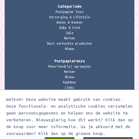
Categorieën
Postpapier Enzo
Verzorging & Lifestyle
Wonen & Keuken
Baby & kind
Sale
Merken
Best verkochte producten
Nieuw
Postpapierenzo
Penvriend(in) oproepjes
Merken
Nieuw
Kadobon
Links
Welkom! Deze website maakt gebruik van cookies.
Contactgegevens
Meerleuks
Deze functionele- en analytische cookies verzamelen
anita@meerleuks.nl
geen persoonsgegevens en helpen ons de website te
06 – 107 163 36
verbeteren. Nieuwsgierig hoe dit werkt? Klik dan op
de knop voor meer informatie. Ga je akkoord met de
KVK nummer: 58807179
BTW nummer: 853190859B01
voorwaarden? Klik dan op de groene knop.