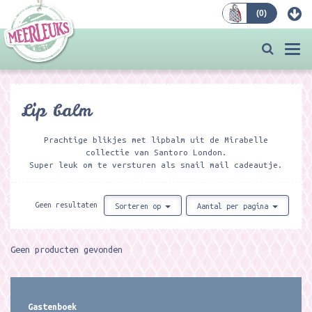
(
0
)
Bestellen
Togg
navi
Lip balm
Prachtige blikjes met lipbalm uit de Mirabelle
collectie van Santoro London.
Super leuk om te versturen als snail mail cadeautje.
Geen resultaten
Sorteren op
Aantal per pagina
Geen producten gevonden
Gastenboek