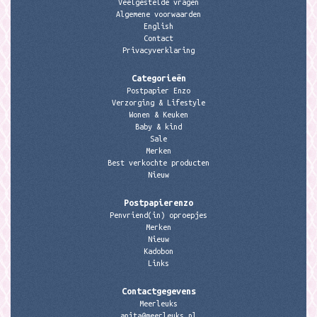
Veelgestelde vragen
Algemene voorwaarden
English
Contact
Privacyverklaring
Categorieën
Postpapier Enzo
Verzorging & Lifestyle
Wonen & Keuken
Baby & kind
Sale
Merken
Best verkochte producten
Nieuw
Postpapierenzo
Penvriend(in) oproepjes
Merken
Nieuw
Kadobon
Links
Contactgegevens
Meerleuks
anita@meerleuks.nl