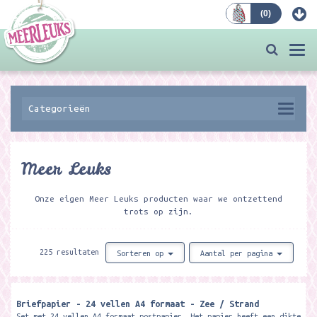
(
0
)
Bestellen
Togg
navi
Categorieën
Meer Leuks
Onze eigen Meer Leuks producten waar we ontzettend
trots op zijn.
225 resultaten
Sorteren op
Aantal per pagina
Briefpapier - 24 vellen A4 formaat - Zee / Strand
Set met 24 vellen A4 formaat postpapier. Het papier heeft een dikte