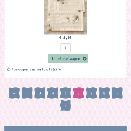
€ 5,95
In winkelwagen
Toevoegen aan verlanglijstje
«
‹
3
4
5
6
7
8
›
»