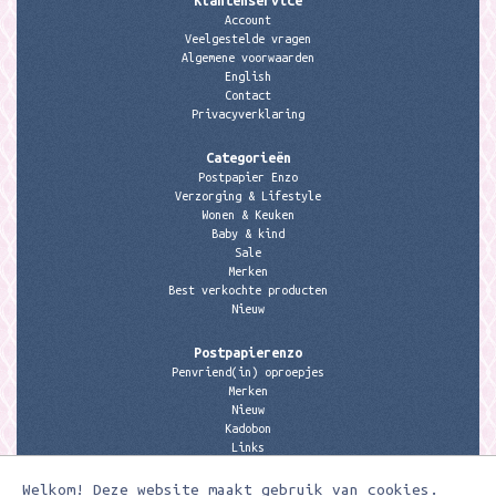
Klantenservice
Account
Veelgestelde vragen
Algemene voorwaarden
English
Contact
Privacyverklaring
Categorieën
Postpapier Enzo
Verzorging & Lifestyle
Wonen & Keuken
Baby & kind
Sale
Merken
Best verkochte producten
Nieuw
Postpapierenzo
Penvriend(in) oproepjes
Merken
Nieuw
Kadobon
Links
Welkom! Deze website maakt gebruik van cookies.
Contactgegevens