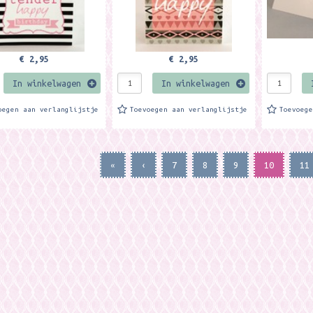
€ 2,95
€ 2,95
In winkelwagen
In winkelwagen
oegen aan verlanglijstje
Toevoegen aan verlanglijstje
Toevoeg
«
‹
7
8
9
10
11