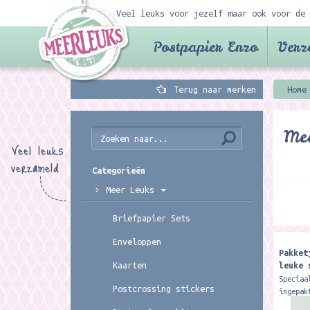
Veel leuks voor jezelf maar ook voor de 
Postpapier Enzo
Verz
Terug naar merken
Home
Mee
Veel leuks
verzameld
Categorieën
Meer Leuks
Briefpapier Sets
Enveloppen
Pakket
leuke 
Kaarten
Meer L
Speciaa
Postcrossing stickers
ingepak
voor de