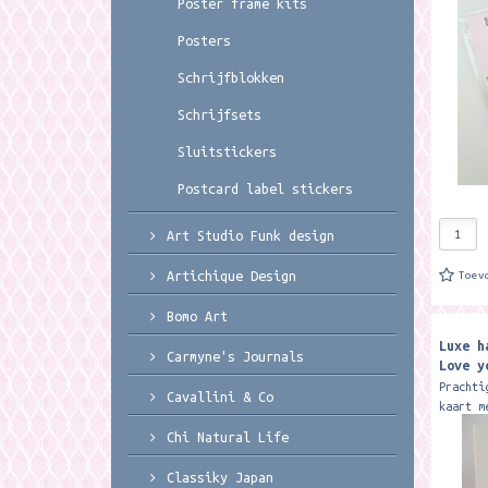
Poster frame kits
ansicht
leuke s
Posters
Schrijfblokken
Schrijfsets
Sluitstickers
Postcard label stickers
Art Studio Funk design
Artichique Design
Toev
Bomo Art
Luxe h
Carmyne's Journals
Love y
Leuks
Prachti
Cavallini & Co
kaart m
door Ar
Chi Natural Life
Met pra
kaart i
Classiky Japan
verkrij