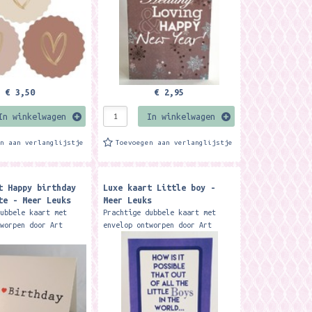
€ 3,50
€ 2,95
In winkelwagen
In winkelwagen
en aan verlanglijstje
Toevoegen aan verlanglijstje
t Happy birthday
Luxe kaart Little boy -
te - Meer Leuks
Meer Leuks
dubbele kaart met
Prachtige dubbele kaart met
tworpen door Art
envelop ontworpen door Art
k design. Deze
studio funk design. Deze
skaart is exclusief
geboortekaart is exclusief
ar bij Meer...
verkrijgbaar bij Meer Leuks....