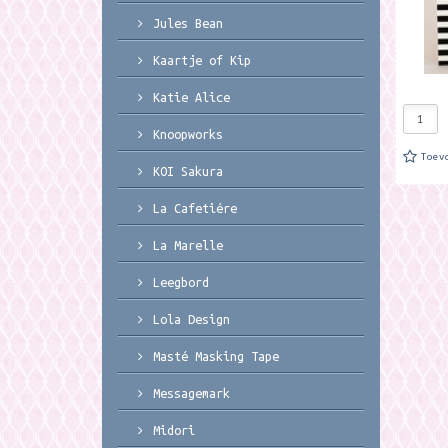
Jules Bean
Kaartje of Kip
Katie Alice
Knoopworks
Toev
KOI Sakura
La Cafetiére
La Marelle
Leegbord
Lola Design
Masté Masking Tape
Messagemark
Midori