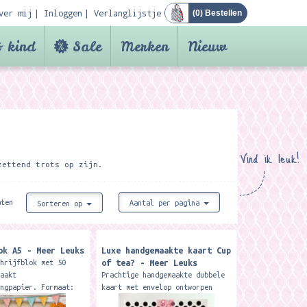
ver mij
Inloggen
Verlanglijstje
(
0
) Bestellen
 kind
Sale
Merken
Nieuw
Vind ik leuk!
zettend trots op zijn.
aten
Aantal per pagina
Sorteren op
ok A5 - Meer Leuks
Luxe handgemaakte kaart Cup
of tea? - Meer Leuks
chrijfblok met 50
maakt
Prachtige handgemaakte dubbele
ingpapier. Formaat:
kaart met envelop ontworpen
cm. Merk: Meer Leuks
door Art Studio Funk design.