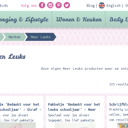
kids
Volg ons
Blog
English
O
orging & Lifestyle
Wonen & Keuken
Baby &
Merken
Meer Leuks
r Leuks
Onze eigen Meer Leuks producten waar we ont
225 result
je 'Bedankt voor het
Pakketje 'Bedankt voor het
Schrijfbl
schooljaar' - Giraf -
leuke schooljaar' - Meer
Prachtig s
euks
Leuks
vellen, Ge
l voor jou alvast
Speciaal voor jou alvast
van recycl
t. Een lief pakketje
ingepakt. Een lief pakketje
21 x 14,5 
 juf of meester met een
voor de juf of meester met een