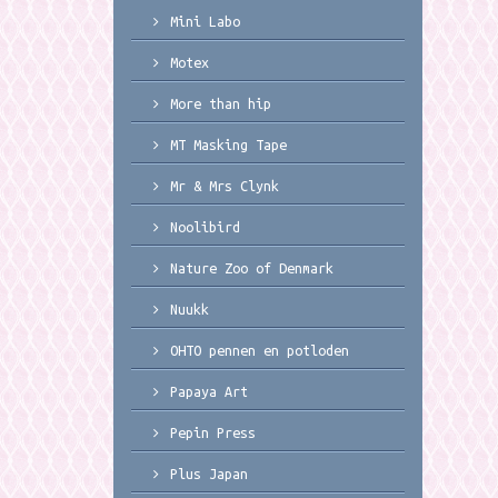
Mini Labo
Motex
More than hip
MT Masking Tape
Mr & Mrs Clynk
Noolibird
Nature Zoo of Denmark
Nuukk
OHTO pennen en potloden
Papaya Art
Pepin Press
Plus Japan