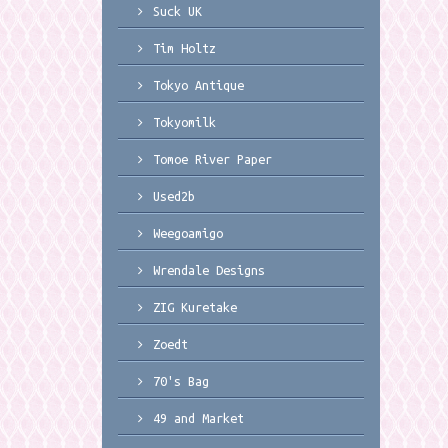
Suck UK
Tim Holtz
Tokyo Antique
Tokyomilk
Tomoe River Paper
Used2b
Weegoamigo
Wrendale Designs
ZIG Kuretake
Zoedt
70's Bag
49 and Market