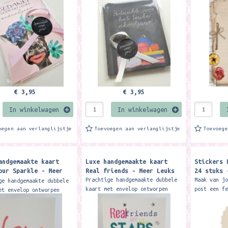
kaart 'Bedankt voor het
ansichtkaart 'Bedankt voor het
chooljaar', een...
leuke schooljaar', een...
€ 3,95
€ 3,95
In winkelwagen
In winkelwagen
oegen aan verlanglijstje
Toevoegen aan verlanglijstje
Toevoeg
andgemaakte kaart
Luxe handgemaakte kaart
Stickers 
our Sparkle - Meer
Real friends - Meer Leuks
24 stuks 
Prachtige handgemaakte dubbele
Maak van j
ge handgemaakte dubbele
kaart met envelop ontworpen
post een f
et envelop ontworpen
door Art Studio Funk design.
stickers m
t Studio Funk design.
Deze kaart is exclusief
illustrati
chtige glitters! Deze
verkrijgbaar bij Meer
bijpassend
s exclusief
Leuks. ...
andere...
gbaar...