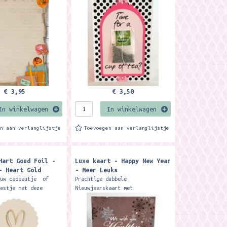
Deze kaart is exclusief
verkrijgbaar bij Meer
Leuks. ...
€ 3,95
€ 3,50
In winkelwagen
In winkelwagen
en aan verlanglijstje
Toevoegen aan verlanglijstje
Hart Goud Foil -
Luxe kaart - Happy New Year
- Heart Gold
- Meer Leuks
ouw cadeautje of
Prachtige dubbele
eestje met deze
Nieuwjaarskaart met
et goud folie hart
envelop ontworpen door Art
e.. Combineer met
studio funk design. Deze kaart
 cadeaupapier of
is exclusief verkrijgbaar bij
Meer Leuks....