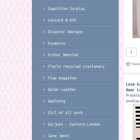
Cognitive Surplus
Concord & 9th
Disaster Designs
Essencio
Esther Bennink
Toev
Floris recycled stationery
Flow magazine
Luxe k
Galen Leather
Meer L
Prachti
Gezinnig
envelop
studio 
verjaar
Girl of all work
verkrij
Gorjuss - Santoro London
Jane Jenni