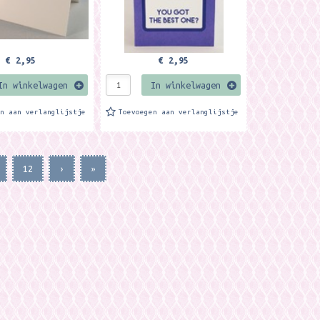
€ 2,95
€ 2,95
In winkelwagen
In winkelwagen
en aan verlanglijstje
Toevoegen aan verlanglijstje
12
›
»