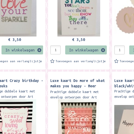
€ 3,50
€ 3,50
In winkelwagen
In winkelwagen
oegen aan verlanglijstje
Toevoegen aan verlanglijstje
Toevoeg
aart Crazy birthday -
Luxe kaart Do more of what
Luxe kaar
euks
makes you happy - Meer
black/whi
Leuks
ge dubbele kaart met
Prachtige 
Prachtige dubbele kaart met
 ontworpen door Art
envelop on
envelop ontworpen door Art
funk design. Deze
studio fun
studio funk design. Deze
dagskaart is exclusief
verjaardag
wenskaart is exclusief
gbaar bij Meer Leuks....
verkrijgba
verkrijgbaar bij Meer Leuks....