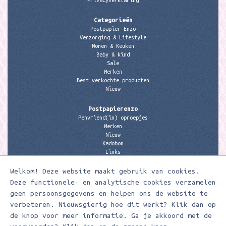
Privacyverklaring
Categorieën
Postpapier Enzo
Verzorging & Lifestyle
Wonen & Keuken
Baby & kind
Sale
Merken
Best verkochte producten
Nieuw
Postpapierenzo
Penvriend(in) oproepjes
Merken
Nieuw
Kadobon
Links
Welkom! Deze website maakt gebruik van cookies.
Contactgegevens
Meerleuks
Deze functionele- en analytische cookies verzamelen
anita@meerleuks.nl
geen persoonsgegevens en helpen ons de website te
06 – 107 163 36
verbeteren. Nieuwsgierig hoe dit werkt? Klik dan op
de knop voor meer informatie. Ga je akkoord met de
KVK nummer: 58807179
BTW nummer: 853190859B01