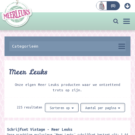
(
0
)
Bestellen
Togg
navi
Categorieën
Meer Leuks
Onze eigen Meer Leuks producten waar we ontzettend
trots op zijn.
225 resultaten
Sorteren op
Aantal per pagina
Schrijfset Vintage - Meer Leuks
Deze prachtige exclusieve 'Meer Leuks' schrijfset bestaat uit: 1 A4