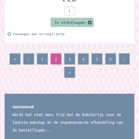
€ 6,95
In winkelwagen
Toevoegen aan verlanglijstje
«
‹
1
2
3
4
5
6
›
»
Gastenboek
Wordt het niet eens tijd dat de Nobelprijs voor de
leukste webshop én de ongeëvenaarde afhandeling van
de bestellingen...