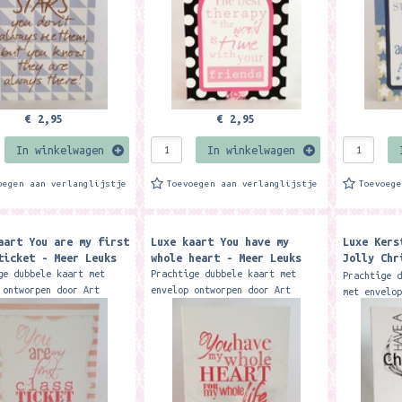
€ 2,95
€ 2,95
In winkelwagen
In winkelwagen
oegen aan verlanglijstje
Toevoegen aan verlanglijstje
Toevoeg
aart You are my first
Luxe kaart You have my
Luxe Kers
ticket - Meer Leuks
whole heart - Meer Leuks
Jolly Chr
Leuks
ge dubbele kaart met
Prachtige dubbele kaart met
Prachtige 
 ontworpen door Art
envelop ontworpen door Art
met envelo
funk design. Deze
studio funk design. Deze
studio fun
rt is exclusief
wenskaart is exclusief
Kerstkaart
gbaar bij Meer Leuks....
verkrijgbaar bij Meer Leuks....
verkrijgba