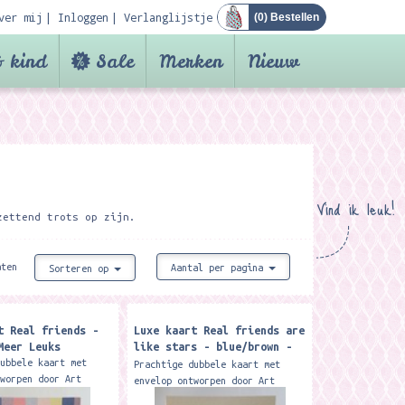
ver mij
Inloggen
Verlanglijstje
(
0
) Bestellen
 kind
Sale
Merken
Nieuw
Vind ik leuk!
zettend trots op zijn.
aten
Aantal per pagina
Sorteren op
t Real friends -
Luxe kaart Real friends are
Meer Leuks
like stars - blue/brown -
Meer Leuks
dubbele kaart met
Prachtige dubbele kaart met
tworpen door Art
envelop ontworpen door Art
k design. Deze
studio funk design. Deze