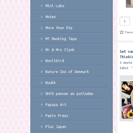
Mini Labo
Motex
More than hip
Toev
MT Masking Tape
Mr & Mrs Clynk
Set va
Thinki
Noolibird
Leuks
5 mooie
tekst '
Nature Zoo of Denmark
kaarten
op 300 
Nuukk
voelt..
OHTO pennen en potloden
Papaya Art
Pepin Press
Plus Japan