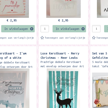
€ 2,95
€ 2,95
In winkelwagen
In winkelwagen
oegen aan verlanglijstje
Toevoegen aan verlanglijstje
Toevoeg
erstkaart - I'am
Luxe Kerstkaart - Merry
Set van 5
ng of a white
Christmas - Meer Leuks
Gefelcite
mas - Meer Leuks
Prachtige dubbele Kerstkaart
5 mooie du
ge dubbele Kerstkaart
met envelop ontworpen door Art
tekst 'Gef
elop ontworpen door Art
studio funk design. Deze
kaarten zi
funk design. Op de
exclusieve Kerstkaart is alleen
op 300 gra
art staat de teks 'I'am
verkrijgbaar bij Meer...
voelt...
g of a...