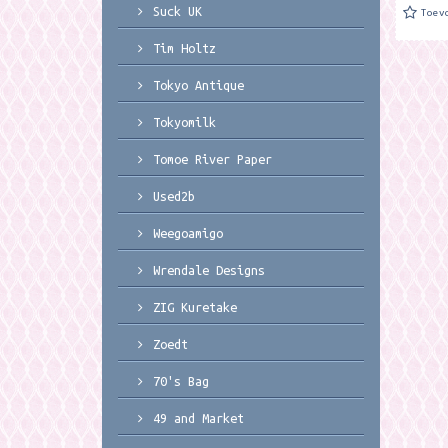
Suck UK
Toev
Tim Holtz
Tokyo Antique
Tokyomilk
Tomoe River Paper
Used2b
Weegoamigo
Wrendale Designs
ZIG Kuretake
Zoedt
70's Bag
49 and Market