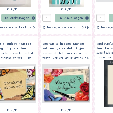
€ 2,95
€ 2,95
In winkelwagen
In winkelwagen
oegen aan verlanglijstje
Toevoegen aan verlanglijstje
Toevoeg
n 5 budget kaarten -
Set van 5 budget kaarten -
Notitiebl
ng of you - Meer
Wat een geluk dat ik jou
Meer Leuk
ken - Meer Leuks
Superleuk 
 dubbele kaarten met de
5 mooie dubbele kaarten met de
formaat me
Thinking of you'. De
tekst 'Wat een geluk dat ik jou
'little no
 zijn met glans gedrukt
ken'. De kaarten zijn met
combinatie
grams papier, hierdoor
glans gedrukt op 300 grams
'Bedankt v
.
papier,...
€ 2,95
€ 2,95