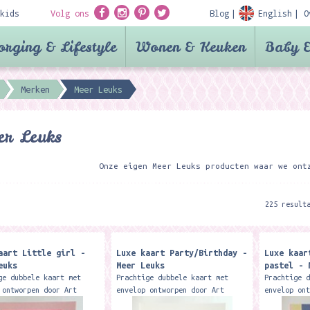
kids
Volg ons
Blog
English
O
orging & Lifestyle
Wonen & Keuken
Baby &
Merken
Meer Leuks
r Leuks
Onze eigen Meer Leuks producten waar we ont
225 result
aart Little girl -
Luxe kaart Party/Birthday -
Luxe kaar
euks
Meer Leuks
pastel - 
ge dubbele kaart met
Prachtige dubbele kaart met
Prachtige 
 ontworpen door Art
envelop ontworpen door Art
envelop on
funk design. Deze
studio funk design. Deze
studio fun