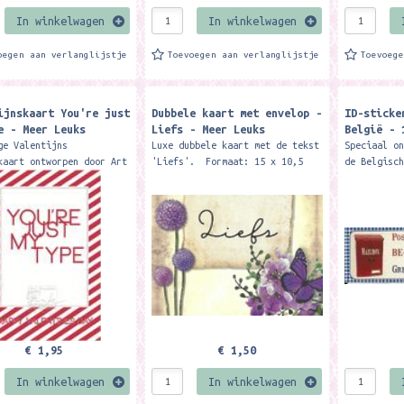
In winkelwagen
In winkelwagen
oegen aan verlanglijstje
Toevoegen aan verlanglijstje
Toevoeg
ijnskaart You're just
Dubbele kaart met envelop -
ID-sticke
e - Meer Leuks
Liefs - Meer Leuks
België - 
ge Valentijns
Luxe dubbele kaart met de tekst
Speciaal o
kaart ontworpen door Art
'Liefs'. Formaat: 15 x 10,5
de Belgisc
funk design. Deze
cm. Deze kaart (foto 1 - 3)
Postcrossi
jnskaart is exclusief
wordt geleverd met een
stickers o
gbaar bij Meer Leuks.
bijpassende...
te plakken
eer...
€ 1,95
€ 1,50
In winkelwagen
In winkelwagen