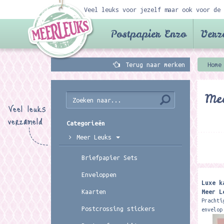
Veel leuks voor jezelf maar ook voor de 
Postpapier Enzo
Verz
Terug naar merken
Home
Mee
Veel leuks
verzameld
Categorieën
Meer Leuks
Briefpapier Sets
Enveloppen
Luxe k
Meer L
Kaarten
Prachti
Postcrossing stickers
envelop
studio 