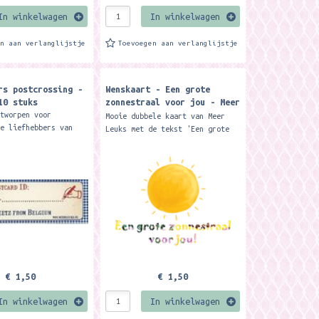
In winkelwagen
In winkelwagen
en aan verlanglijstje
Toevoegen aan verlanglijstje
rs postcrossing -
Wenskaart - Een grote
10 stuks
zonnestraal voor jou - Meer
Leuks
ntworpen voor
Mooie dubbele kaart van Meer
he liefhebbers van
Leuks met de tekst 'Een grote
ng. Handige ID-
zonnestraal voor jou'. Wordt
m op een ansichtkaart
geleverd met witte envelop.
. Lekker duidelijk...
Formaat: 10,5 x 15
€ 1,50
€ 1,50
In winkelwagen
In winkelwagen