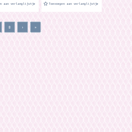
en aan verlanglijstje
Toevoegen aan verlanglijstje
8
›
»