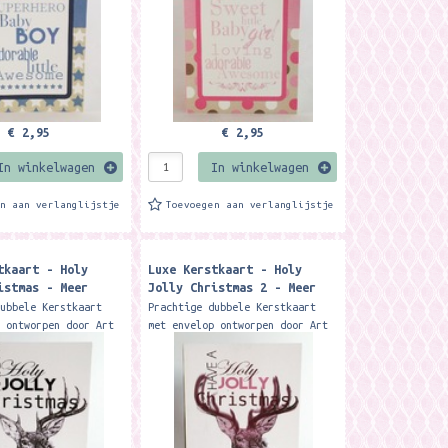
€ 2,95
€ 2,95
In winkelwagen
In winkelwagen
en aan verlanglijstje
Toevoegen aan verlanglijstje
tkaart - Holy
Luxe Kerstkaart - Holy
istmas - Meer
Jolly Christmas 2 - Meer
Leuks
dubbele Kerstkaart
Prachtige dubbele Kerstkaart
p ontworpen door Art
met envelop ontworpen door Art
k design. Deze
studio funk design. Deze
 is exclusief
exclusieve Kerstkaart is alleen
ar bij Meer Leuks....
verkrijgbaar bij Meer...