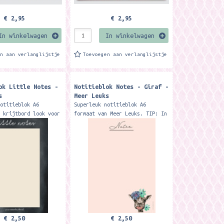
€ 2,95
€ 2,95
In winkelwagen
In winkelwagen
en aan verlanglijstje
Toevoegen aan verlanglijstje
ok Little Notes -
Notitieblok Notes - Giraf -
s
Meer Leuks
notitieblok A6
Superleuk notitieblok A6
t krijtbord look voor
formaat van Meer Leuks. TIP: In
tes'. TIP: In
combinatie met de ansichtkaart
 met de ansichtkaart
'Bedankt voor het fijne
oor...
schooljaar' ( KLIK ) en de...
€ 2,50
€ 2,50