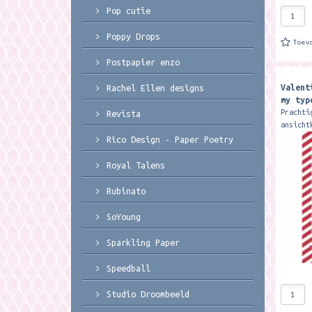
Pop cutie
Poppy Drops
Toev
Postpapier enzo
Valent
Rachel Ellen designs
my typ
Prachti
Revista
ansicht
studio 
Rico Design - Paper Poetry
Valenti
verkrij
Royal Talens
Merk: M
Rubinato
SoYoung
Sparkling Paper
Speedball
Studio Droombeeld