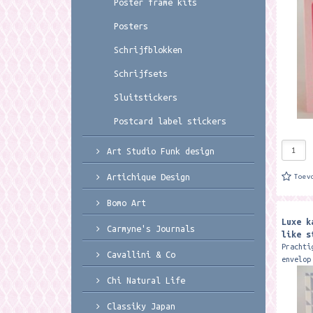
Poster frame kits
geboort
verkrij
Posters
Schrijfblokken
Schrijfsets
Sluitstickers
Postcard label stickers
Art Studio Funk design
Artichique Design
Toev
Bomo Art
Luxe k
Carmyne's Journals
like s
Prachti
Cavallini & Co
envelop
studio 
Chi Natural Life
wenskaa
verkrij
Classiky Japan