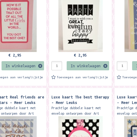
ekaart is exclusief
verjaardagskaart is exclusief
wenskaart 
gbaar bij Meer Leuks....
verkrijgbaar bij Meer Leuks....
verkrijgba
€ 2,95
€ 2,95
In winkelwagen
In winkelwagen
oegen aan verlanglijstje
Toevoegen aan verlanglijstje
Toevoeg
aart Real friends are
Luxe kaart The best therapy
Luxe kaar
tars - Meer Leuks
- Meer Leuks
- Meer Le
ge dubbele kaart met
Prachtige dubbele kaart met
Prachtige 
 ontworpen door Art
envelop ontworpen door Art
envelop on
funk design. Deze
studio funk design. Deze
studio fun
rt is exclusief
wenskaart is exclusief
geboorteka
gbaar bij Meer Leuks....
verkrijgbaar bij Meer Leuks....
verkrijgba