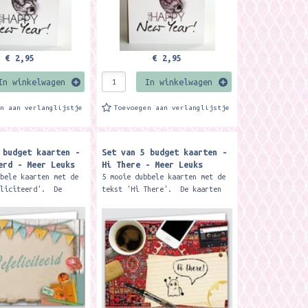
€ 2,95
€ 2,95
In winkelwagen
In winkelwagen
en aan verlanglijstje
Toevoegen aan verlanglijstje
 budget kaarten -
Set van 5 budget kaarten -
erd - Meer Leuks
Hi There - Meer Leuks
bbele kaarten met de
5 mooie dubbele kaarten met de
eliciteerd'. De
tekst 'Hi There'. De kaarten
jn met glans gedrukt
zijn met glans gedrukt op 300
ms papier, hierdoor
grams papier, hierdoor voelt
de...