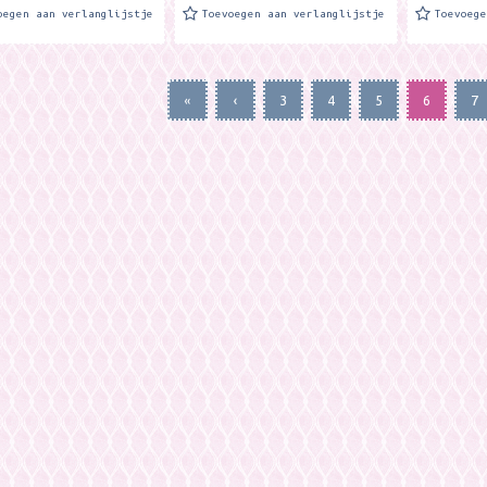
oegen aan verlanglijstje
Toevoegen aan verlanglijstje
Toevoeg
«
‹
3
4
5
6
7