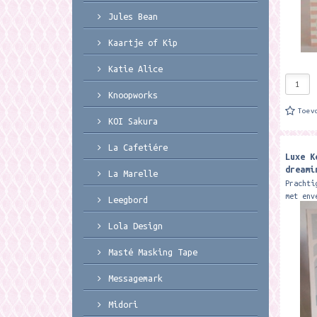
Jules Bean
Kaartje of Kip
Katie Alice
Knoopworks
Toev
KOI Sakura
La Cafetiére
Luxe K
dreami
La Marelle
Christ
Prachti
met env
Leegbord
studio 
Kerstka
Lola Design
dreamin
Masté Masking Tape
Messagemark
Midori