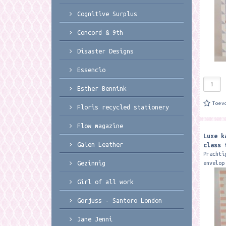
Cognitive Surplus
Concord & 9th
Disaster Designs
Essencio
Esther Bennink
Toev
Floris recycled stationery
Flow magazine
Luxe k
Galen Leather
class 
Prachti
Gezinnig
envelop
studio 
wenskaa
Girl of all work
verkrij
Gorjuss - Santoro London
Jane Jenni