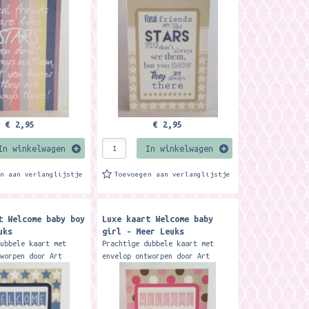
is exclusief
wenskaart is exclusief
ar bij Meer Leuks....
verkrijgbaar bij Meer Leuks....
€ 2,95
€ 2,95
In winkelwagen
In winkelwagen
en aan verlanglijstje
Toevoegen aan verlanglijstje
t Welcome baby boy
Luxe kaart Welcome baby
uks
girl - Meer Leuks
dubbele kaart met
Prachtige dubbele kaart met
tworpen door Art
envelop ontworpen door Art
k design. Deze
studio funk design. Deze
art is exclusief
Geboortekaart is exclusief
ar bij Meer Leuks....
verkrijgbaar bij Meer Leuks....