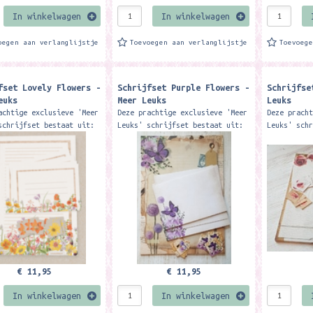
In winkelwagen
In winkelwagen
oegen aan verlanglijstje
Toevoegen aan verlanglijstje
Toevoeg
fset Lovely Flowers -
Schrijfset Purple Flowers -
Schrijfse
euks
Meer Leuks
Leuks
achtige exclusieve 'Meer
Deze prachtige exclusieve 'Meer
Deze prach
schrijfset bestaat uit:
Leuks' schrijfset bestaat uit:
Leuks' sch
ok, met 50 vellen
1 A4 blok, met 50 vellen
1 A4 blok,
jdig gelinieerd papier
enkelzijdig gelinieerd papier
enkelzijdi
loppen 12...
12 enveloppen 12...
12 envelop
€ 11,95
€ 11,95
In winkelwagen
In winkelwagen