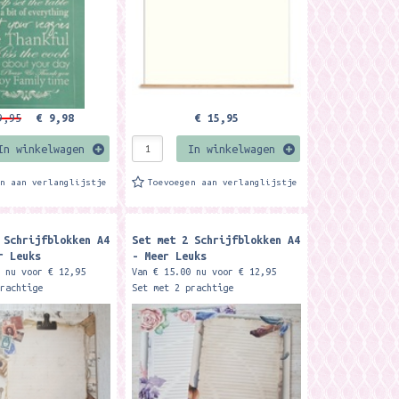
9,95
€ 9,98
€ 15,95
In winkelwagen
In winkelwagen
en aan verlanglijstje
Toevoegen aan verlanglijstje
 Schrijfblokken A4
Set met 2 Schrijfblokken A4
r Leuks
- Meer Leuks
0 nu voor € 12,95
Van € 15.00 nu voor € 12,95
prachtige
Set met 2 prachtige
kken A4 formaat met
schrijfblokken A4 formaat met
len. De set bestaat
elk 50 vellen. De set bestaat
rijfblokken...
uit de schrijfblokken...