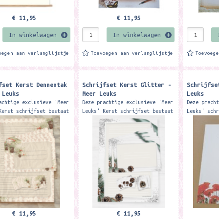
€ 11,95
€ 11,95
In winkelwagen
In winkelwagen
oegen aan verlanglijstje
Toevoegen aan verlanglijstje
Toevoeg
fset Kerst Dennentak
Schrijfset Kerst Glitter -
Schrijfse
 Leuks
Meer Leuks
Leuks
achtige exclusieve 'Meer
Deze prachtige exclusieve 'Meer
Deze prach
Kerst schrijfset bestaat
Leuks' Kerst schrijfset bestaat
Leuks' sch
A4 blok, met 50 vellen
uit: 1 A4 blok, met 50 vellen
1 A4 blok,
jdig gelinieerd papier
enkelzijdig gelinieerd papier
enkelzijdi
loppen...
12 enveloppen...
bijpassend
€ 11,95
€ 11,95