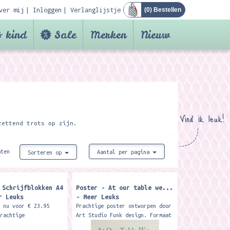
ver mij
Inloggen
Verlanglijstje
(
0
) Bestellen
 kind
Sale
Merken
Nieuw
Vind ik leuk!
zettend trots op zijn.
aten
Aantal per pagina
Sorteren op
 Schrijfblokken A4
Poster - At our table we...
r Leuks
- Meer Leuks
0 nu voor € 23.95
Prachtige poster ontworpen door
prachtige
Art Studio Funk design. Formaat
kken A4 formaat met
40 x 30 cm. Deze poster is