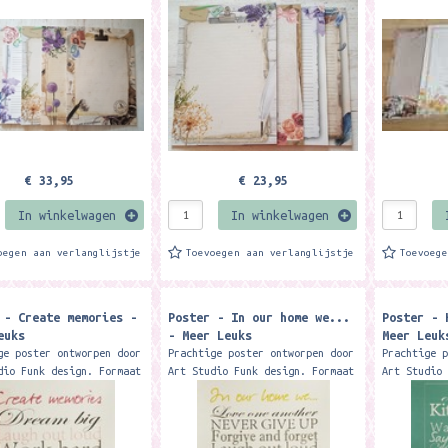
bestaat uit de...
elk 50 vellen. De set bestaat
elk 50 vel
uit de...
uit de sch
€ 33,95
€ 23,95
In winkelwagen
In winkelwagen
oegen aan verlanglijstje
Toevoegen aan verlanglijstje
Toevoeg
 - Create memories -
Poster - In our home we...
Poster - 
euks
- Meer Leuks
Meer Leuk
ge poster ontworpen door
Prachtige poster ontworpen door
Prachtige 
dio Funk design. Formaat
Art Studio Funk design. Formaat
Art Studio
 cm. Deze poster is
40 x 30 cm. Deze poster is
40 x 30 cm
ef verkrijgbaar bij Meer
exclusief verkrijgbaar bij Meer
exclusief 
erk: Meer Leuks
Leuks Merk: Meer Leuks
Leuks Merk