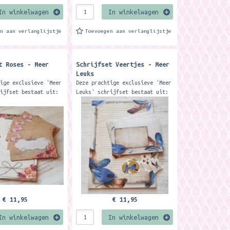
In winkelwagen
In winkelwagen
en aan verlanglijstje
Toevoegen aan verlanglijstje
t Roses - Meer
Schrijfset Veertjes - Meer
Leuks
tige exclusieve 'Meer
Deze prachtige exclusieve 'Meer
rijfset bestaat uit:
Leuks' schrijfset bestaat uit:
 met 50 vellen
1 A4 blok, met 50 vellen
g gelinieerd papier
enkelzijdig gelinieerd papier
pen 12...
12 enveloppen 12...
€ 11,95
€ 11,95
In winkelwagen
In winkelwagen