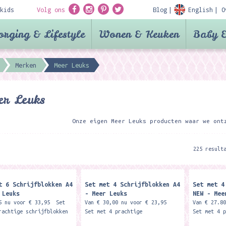
kids
Volg ons
Blog
English
O
orging & Lifestyle
Wonen & Keuken
Baby &
Merken
Meer Leuks
r Leuks
Onze eigen Meer Leuks producten waar we ont
225 result
t 6 Schrijfblokken A4
Set met 4 Schrijfblokken A4
Set met 4
 Leuks
- Meer Leuks
NEW - Mee
5 nu voor € 33,95 Set
Van € 30,00 nu voor € 23,95
Van € 27.8
rachtige schrijfblokken
Set met 4 prachtige
Set met 4 
aat met elk 50 vellen.
schrijfblokken A4 formaat met
schrijfblo