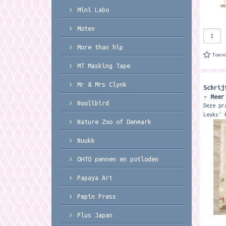
Mini Labo
Motex
More than hip
Toev
MT Masking Tape
Mr & Mrs Clynk
Schrij
- Meer
Noolibird
Deze pr
Leuks' 
Nature Zoo of Denmark
uit: 1 
enkelzi
Nuukk
12 enve
OHTO pennen en potloden
Papaya Art
Pepin Press
Plus Japan