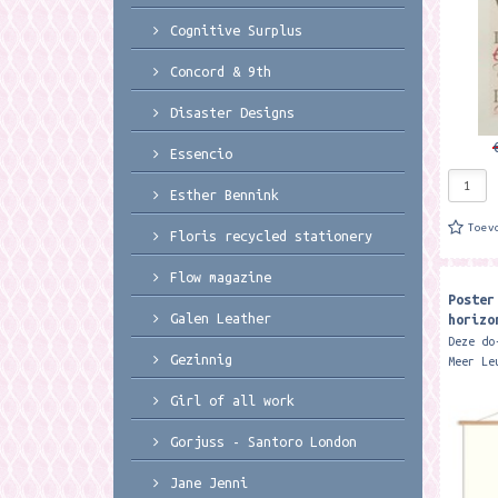
Cognitive Surplus
Concord & 9th
Disaster Designs
Essencio
Esther Bennink
Toev
Floris recycled stationery
Flow magazine
Poster
Galen Leather
horizo
Leuks
Deze do
Gezinnig
Meer Le
nodig b
Girl of all work
een pra
geven. 
Gorjuss - Santoro London
Jane Jenni