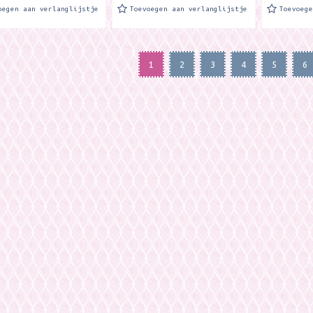
oegen aan verlanglijstje
Toevoegen aan verlanglijstje
Toevoeg
1
2
3
4
5
6