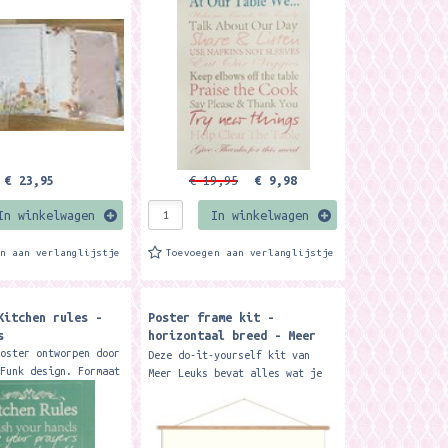
len. De set bestaat
exclusief verkrijgbaar bij Meer
rijfblokken...
Leuks Merk: Meer Leuks...
€ 23,95
€ 19,95
€ 9,98
In winkelwagen
In winkelwagen
en aan verlanglijstje
Toevoegen aan verlanglijstje
Kitchen rules -
Poster frame kit -
s
horizontaal breed - Meer
Leuks
poster ontworpen door
Deze do-it-yourself kit van
 Funk design. Formaat
Meer Leuks bevat alles wat je
. Deze poster is
nodig bent om je poster
verkrijgbaar bij Meer
een prachtige uitstraling te
: Meer Leuks
geven. Een makkelijk en...