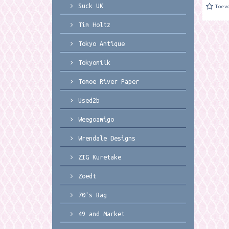
Suck UK
Toev
Tim Holtz
Tokyo Antique
Tokyomilk
Tomoe River Paper
Used2b
Weegoamigo
Wrendale Designs
ZIG Kuretake
Zoedt
70's Bag
49 and Market