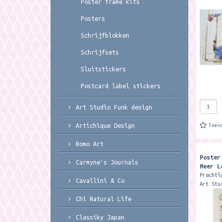
Poster frame kits
De set 
Posters
Schrijfblokken
Schrijfsets
Sluitstickers
Postcard label stickers
Art Studio Funk design
Artichique Design
Toev
Bomo Art
Poster
Carmyne's Journals
Meer L
Prachti
Cavallini & Co
Art Stu
40 x 30
Chi Natural Life
exclusi
Leuks M
Classiky Japan