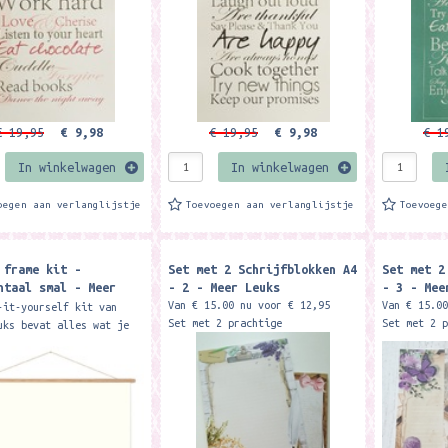
€ 19,95
€ 9,98
€ 19,95
€ 9,98
€ 1
In winkelwagen
In winkelwagen
oegen aan verlanglijstje
Toevoegen aan verlanglijstje
Toevoeg
 frame kit -
Set met 2 Schrijfblokken A4
Set met 2
ntaal smal - Meer
- 2 - Meer Leuks
- 3 - Mee
Van € 15.00 nu voor € 12,95
Van € 15.0
-it-yourself kit van
Set met 2 prachtige
Set met 2 
uks bevat alles wat je
schrijfblokken A4 formaat met
schrijfblo
ent om je poster
elk 50 vellen. De set bestaat
elk 50 vel
chtige uitstraling te
uit de schrijfblokken...
uit de sch
Een makkelijk en...