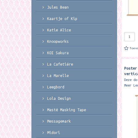
Jules Bean
Kaartje of Kip
Katie Alice
Knoopworks
Toev
KOI Sakura
La Cafetiére
Poster
vertic
La Marelle
Leuks
Deze do
Meer Le
Leegbord
nodig b
een pra
Lola Design
geven. 
Masté Masking Tape
Messagemark
Midori