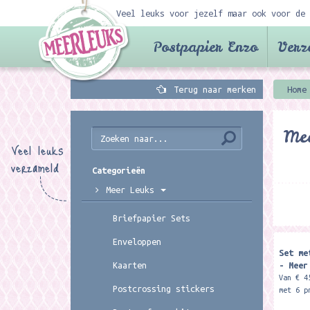
Veel leuks voor jezelf maar ook voor de 
Postpapier Enzo
Verz
Terug naar merken
Home
Mee
Veel leuks
verzameld
Categorieën
Meer Leuks
Briefpapier Sets
Enveloppen
Set me
- Meer
Kaarten
Van € 4
Postcrossing stickers
met 6 p
A4 form