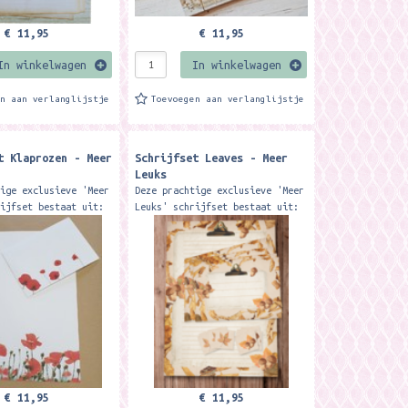
€ 11,95
€ 11,95
In winkelwagen
In winkelwagen
en aan verlanglijstje
Toevoegen aan verlanglijstje
t Klaprozen - Meer
Schrijfset Leaves - Meer
Leuks
tige exclusieve 'Meer
Deze prachtige exclusieve 'Meer
rijfset bestaat uit:
Leuks' schrijfset bestaat uit:
 met 50 vellen
1 A4 blok, met 50 vellen
g bedrukt 12
enkelzijdig gelinieerd papier
e enveloppen 12...
12 enveloppen 12...
€ 11,95
€ 11,95