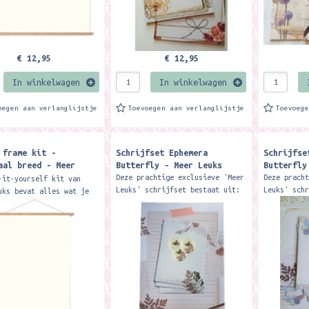
€ 12,95
€ 12,95
In winkelwagen
In winkelwagen
oegen aan verlanglijstje
Toevoegen aan verlanglijstje
Toevoeg
 frame kit -
Schrijfset Ephemera
Schrijfse
aal breed - Meer
Butterfly - Meer Leuks
Butterfly
Deze prachtige exclusieve 'Meer
Deze prach
-it-yourself kit van
Leuks' schrijfset bestaat uit:
Leuks' sch
uks bevat alles wat je
1 A4 blok, met 50 vellen
1 A4 blok,
ent om je poster
enkelzijdig gelinieerd papier
enkelzijdi
chtige uitstraling te
12 enveloppen 12...
12 envelop
Een makkelijk en...