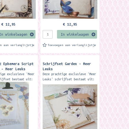
€ 12,95
€ 12,95
In winkelwagen
In winkelwagen
en aan verlanglijstje
Toevoegen aan verlanglijstje
t Ephemera Script
Schrijfset Garden - Meer
 - Meer Leuks
Leuks
tige exclusieve 'Meer
Deze prachtige exclusieve 'Meer
rijfset bestaat uit:
Leuks' schrijfset bestaat uit:
 met 50 vellen
1 A4 blok, met 50 vellen
g gelinieerd papier
enkelzijdig gelinieerd papier
pen 12...
12 enveloppen 12...