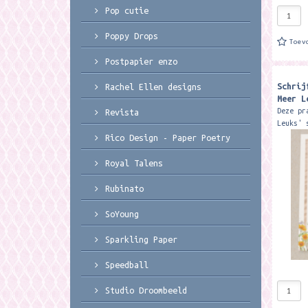
Pop cutie
Poppy Drops
Toev
Postpapier enzo
Schrij
Rachel Ellen designs
Meer L
Deze pr
Revista
Leuks' 
1 A4 bl
Rico Design - Paper Poetry
enkelzi
12 enve
Royal Talens
Rubinato
SoYoung
Sparkling Paper
Speedball
Studio Droombeeld