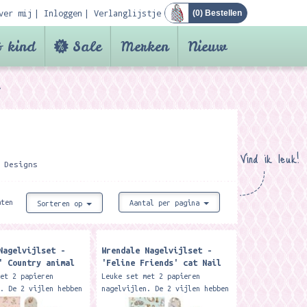
ver mij
Inloggen
Verlanglijstje
(
0
) Bestellen
 kind
Sale
Merken
Nieuw
Vind ik leuk!
 Designs
aten
Aantal per pagina
Sorteren op
Nagelvijlset -
Wrendale Nagelvijlset -
' Country animal
'Feline Friends' cat Nail
 Set
File Set
met 2 papieren
Leuke set met 2 papieren
n. De 2 vijlen hebben
nagelvijlen. De 2 vijlen hebben
verschillende
ieder een verschillende