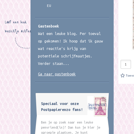
achterg
EU
300 grs
beautif
Laat een leuk
Gastenboek
berichtje achter
Wat een leuke blog. Per toeval
op gekomen! Ik hoop dat ik gauw
wat reactie's krijg van
potentiele schrijfmaatjes.
Verder staan...
Ga naar gastenboek
Toev
Speciaal voor onze
Postpapierenzo fans!
Ben je op zoek naar een leuke
penvriend(in)? Dan kun je hier je
oproepje plaatsen. Je kunt