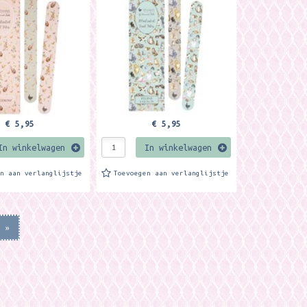
dkleur. Gemaakt van
achtergrondkleur. Gemaakt van
rton This
300 grs karton This
..
beautiful...
€ 5,95
€ 5,95
In winkelwagen
In winkelwagen
en aan verlanglijstje
Toevoegen aan verlanglijstje
»