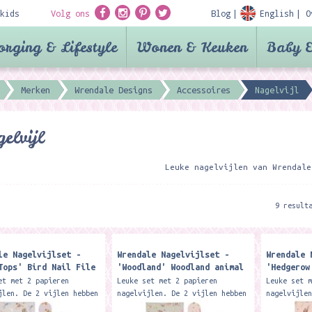
kids
Volg ons
Blog
English
O
orging & Lifestyle
Wonen & Keuken
Baby &
Merken
Wrendale Designs
Accessoires
Nagelvijl
elvijl
Leuke nagelvijlen van Wrendale
9 result
le Nagelvijlset -
Wrendale Nagelvijlset -
Wrendale 
Tops' Bird Nail File
'Woodland' Woodland animal
'Hedgerow
Nail File Set
Nail File
et met 2 papieren
Leuke set met 2 papieren
Leuke set 
jlen. De 2 vijlen hebben
nagelvijlen. De 2 vijlen hebben
nagelvijle
en verschillende
ieder een verschillende
ieder een 