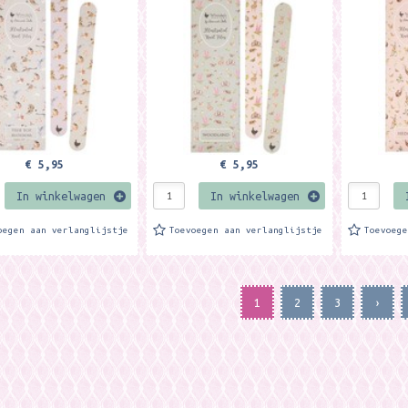
rondkleur. Gemaakt van
achtergrondkleur. Gemaakt van
achtergron
 karton This
300 grs karton This
300 grs ka
ul...
beautiful...
beautiful.
€ 5,95
€ 5,95
In winkelwagen
In winkelwagen
oegen aan verlanglijstje
Toevoegen aan verlanglijstje
Toevoeg
1
2
3
›