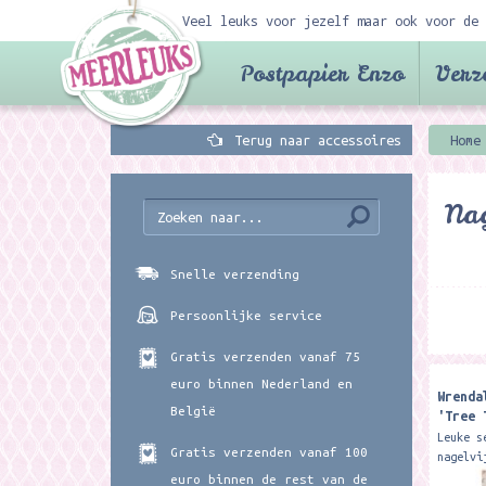
Veel leuks voor jezelf maar ook voor de 
Postpapier Enzo
Verz
Terug naar accessoires
Home
Nag
Snelle verzending
Persoonlijke service
Gratis verzenden vanaf 75
euro binnen Nederland en
Wrenda
België
'Tree 
Set
Leuke s
Gratis verzenden vanaf 100
nagelvi
ieder e
euro binnen de rest van de