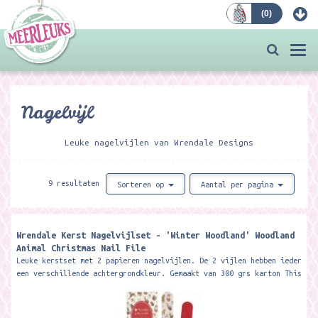
(
0
)
Bestellen
Togg
navi
Nagelvijl
Leuke nagelvijlen van Wrendale Designs
9 resultaten
Sorteren op
Aantal per pagina
Wrendale Kerst Nagelvijlset - 'Winter Woodland' Woodland
Animal Christmas Nail File ​
Leuke kerstset met 2 papieren nagelvijlen. De 2 vijlen hebben ieder
een verschillende achtergrondkleur. Gemaakt van 300 grs karton This
festive...