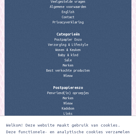
Veelgestelde vragen
Algemene voorwaarden
English
Contact
Privacyverklaring
Categorieën
Postpapier Enzo
Verzorging & Lifestyle
Wonen & Keuken
Baby & kind
Sale
Merken
Best verkochte producten
Nieuw
Postpapierenzo
Penvriend(in) oproepjes
Merken
Nieuw
Kadobon
Links
Welkom! Deze website maakt gebruik van cookies.
Contactgegevens
Meerleuks
Deze functionele- en analytische cookies verzamelen