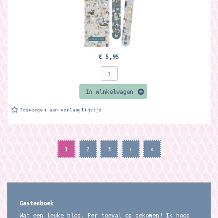
€ 5,95
In winkelwagen
Toevoegen aan verlanglijstje
1
2
3
›
»
Gastenboek
Wat een leuke blog. Per toeval op gekomen! Ik hoop