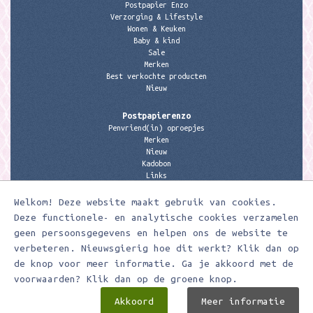
Postpapier Enzo
Verzorging & Lifestyle
Wonen & Keuken
Baby & kind
Sale
Merken
Best verkochte producten
Nieuw
Postpapierenzo
Penvriend(in) oproepjes
Merken
Nieuw
Kadobon
Links
Welkom! Deze website maakt gebruik van cookies.
Contactgegevens
Meerleuks
Deze functionele- en analytische cookies verzamelen
anita@meerleuks.nl
geen persoonsgegevens en helpen ons de website te
06 – 107 163 36
verbeteren. Nieuwsgierig hoe dit werkt? Klik dan op
de knop voor meer informatie. Ga je akkoord met de
KVK nummer: 58807179
BTW nummer: 853190859B01
voorwaarden? Klik dan op de groene knop.
Akkoord
Meer informatie