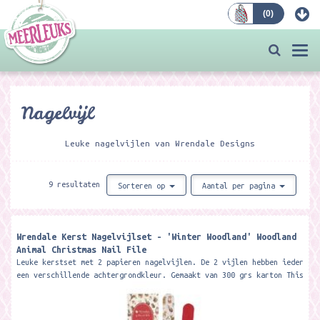
(
0
)
Bestellen
Togg
navi
Nagelvijl
Leuke nagelvijlen van Wrendale Designs
9 resultaten
Sorteren op
Aantal per pagina
Wrendale Kerst Nagelvijlset - 'Winter Woodland' Woodland
Animal Christmas Nail File ​
Leuke kerstset met 2 papieren nagelvijlen. De 2 vijlen hebben ieder
een verschillende achtergrondkleur. Gemaakt van 300 grs karton This
festive...