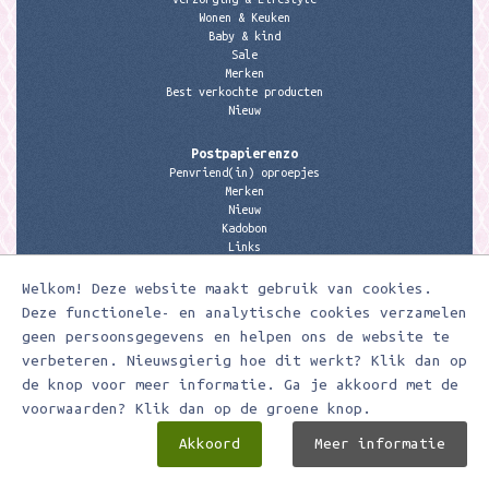
Wonen & Keuken
Baby & kind
Sale
Merken
Best verkochte producten
Nieuw
Postpapierenzo
Penvriend(in) oproepjes
Merken
Nieuw
Kadobon
Links
Welkom! Deze website maakt gebruik van cookies.
Contactgegevens
Meerleuks
Deze functionele- en analytische cookies verzamelen
anita@meerleuks.nl
geen persoonsgegevens en helpen ons de website te
06 – 107 163 36
verbeteren. Nieuwsgierig hoe dit werkt? Klik dan op
de knop voor meer informatie. Ga je akkoord met de
KVK nummer: 58807179
BTW nummer: 853190859B01
voorwaarden? Klik dan op de groene knop.
Akkoord
Meer informatie
Meerleuks ® Ontwerp & realisatie door
Digizijn ICT & WEB