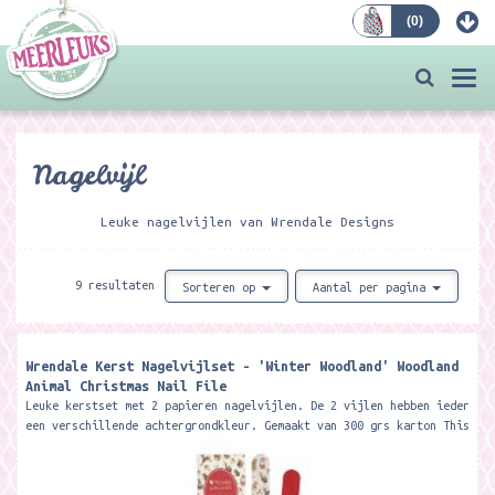
(
0
)
Bestellen
Togg
navi
Nagelvijl
Leuke nagelvijlen van Wrendale Designs
9 resultaten
Sorteren op
Aantal per pagina
Wrendale Kerst Nagelvijlset - 'Winter Woodland' Woodland
Animal Christmas Nail File ​
Leuke kerstset met 2 papieren nagelvijlen. De 2 vijlen hebben ieder
een verschillende achtergrondkleur. Gemaakt van 300 grs karton This
festive...