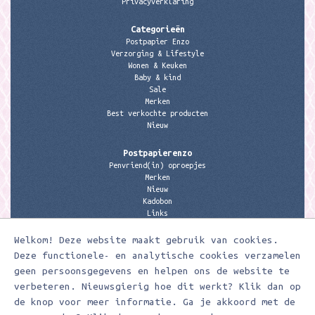
Privacyverklaring
Categorieën
Postpapier Enzo
Verzorging & Lifestyle
Wonen & Keuken
Baby & kind
Sale
Merken
Best verkochte producten
Nieuw
Postpapierenzo
Penvriend(in) oproepjes
Merken
Nieuw
Kadobon
Links
Welkom! Deze website maakt gebruik van cookies.
Contactgegevens
Meerleuks
Deze functionele- en analytische cookies verzamelen
anita@meerleuks.nl
geen persoonsgegevens en helpen ons de website te
06 – 107 163 36
verbeteren. Nieuwsgierig hoe dit werkt? Klik dan op
de knop voor meer informatie. Ga je akkoord met de
KVK nummer: 58807179
BTW nummer: 853190859B01