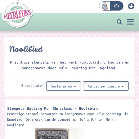
(
0
)
Bestellen
Togg
navi
Noolibird
Prachtige stempels van het merk Noolibird, ontworpen en
handgemaakt door Nula Shearing uit Engeland.
5 resultaten
Sorteren op
Aantal per pagina
Stempels Waiting For Christmas - Noolibird
Prachtige stempel ontworpen en handgemaakt door Nula Shearing uit
Engeland. De afdruk van de stempel is: 9,4 x 9,4 cm. Merk:
Noolibird