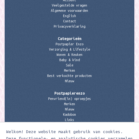
Account
Veelgestelde vragen
Algemene voorwaarden
English
Contact
Privacyverklaring
Categorieën
Postpapier Enzo
Verzorging & Lifestyle
Wonen & Keuken
Baby & kind
Sale
Merken
Best verkochte producten
Nieuw
Postpapierenzo
Penvriend(in) oproepjes
Merken
Nieuw
Kadobon
Links
Welkom! Deze website maakt gebruik van cookies.
Contactgegevens
Meerleuks
Deze functionele- en analytische cookies verzamelen