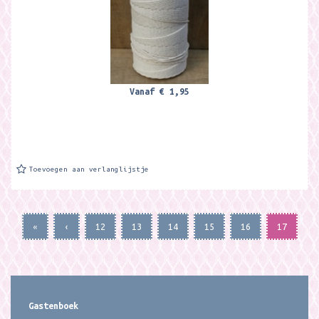
Vanaf
€ 1,95
Toevoegen aan verlanglijstje
«
‹
12
13
14
15
16
17
Gastenboek