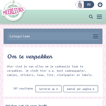
(
0
)
Bestellen
Togg
navi
Categorieën
Om te verpakken
Hier vind je van alles om je cadeautje leuk te
verpakken. Je vindt hier o.a. mooi cadeaupapier,
zakjes, stickers, touw, lint, vloeipapier en labels.
397 resultaten
Sorteren op
Aantal per pagina
Sticker Let it snow kraft