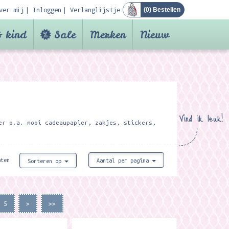
ver mij
Inloggen
Verlanglijstje
(
0
) Bestellen
 kind
Sale
Merken
Nieuw
Vind ik leuk!
er o.a. mooi cadeaupapier, zakjes, stickers,
aten
Aantal per pagina
Sorteren op
5
>
>>