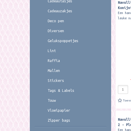
Cadeautasjes
Navull
Konijn
Cadeauzakjes
Een han
leuke n
Deco pen
pen. Zo
super v
Diversen
designs
Gelukspoppetjes
Lint
Raffia
Mallen
Stickers
Tags & Labels
Touw
Toev
Vloeipapier
Navull
Zipper bags
2 - Pl
Een han