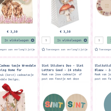
€ 3,50
€ 3,50
In winkelwagen
In winkelwagen
oegen aan verlanglijstje
Toevoegen aan verlanglijstje
Toevoeg
Cadeau tasje Wrendale
Sint Stickers Duo - Sint
Sluitstic
ving Home for
Letters Goud - 24 stuks
Blauw - 2
mas' Small Animal
Maak van jouw cadeautje of
Maak van j
euk (kerst) cadeautasje
ag
post een feestje met deze
post een f
ndale Designs.
stickers.. Een feestje om uit
stickers m
: 190mm x 150mm x 80mm.
te pakken! Afmeting: ø 55 mm
illustrati
ulously festive ribbon
Aantal: 24 stuks...
uit te pak
all gift bag...