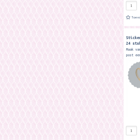
Toev
Sticke
24 stu
Light
Maak va
post ee
sticker
illustr
bijpass
andere.