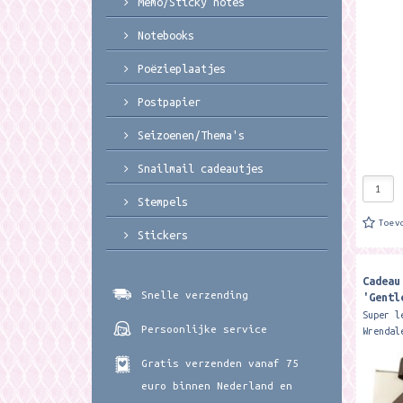
Memo/Sticky notes
(bullet
ca. 15.
Notebooks
Poëzieplaatjes
Postpapier
Seizoenen/Thema's
Snailmail cadeautjes
Stempels
Toev
Stickers
Cadeau
Snelle verzending
'Gentl
Cow Sm
Super l
Persoonlijke service
Wrendal
Formaat
Gratis verzenden vanaf 75
Availab
illustr
euro binnen Nederland en
new...