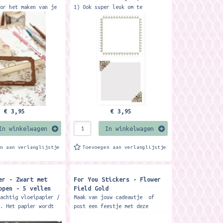
oor het maken van je
1) Ook super leuk om te
ls op bijvoorbeeld je
gebruiken in je
 post, cadeautjes en
(bullet)journal. Formaat blok
op. Formaat van...
ca. 15.5 x 8...
€ 3,95
€ 3,95
In winkelwagen
In winkelwagen
en aan verlanglijstje
Toevoegen aan verlanglijstje
er - Zwart met
For You Stickers - Flower
ppen - 5 vellen
Field Gold
rachtig vloeipapier /
Maak van jouw cadeautje of
r. Het papier wordt
post een feestje met deze
eleverd. Formaat: 75
stickers met goud folie