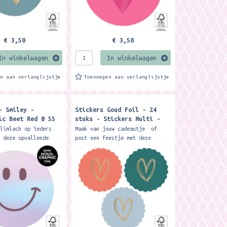
€ 3,50
€ 3,50
In winkelwagen
In winkelwagen
en aan verlanglijstje
Toevoegen aan verlanglijstje
- Smiley -
Stickers Goud Foil - 24
ic Beet Red Ø 55
stuks - Stickers Multi -
tuks
Heart Gold - Bright
glimlach op ieders
Maak van jouw cadeautje of
t deze opvallende
post een feestje met deze
ey sticker. De
stickers met goud folie hart
 gedrukt op
illustratie.. Een feestje om
ch papier, waardoor
uit te pakken! Afmeting:...
 en...