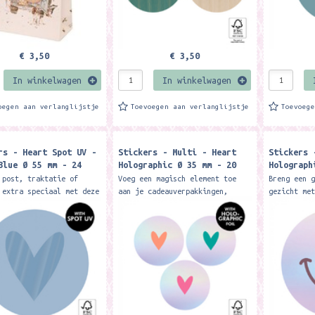
€ 3,50
€ 3,50
In winkelwagen
In winkelwagen
oegen aan verlanglijstje
Toevoegen aan verlanglijstje
Toevoeg
rs - Heart Spot UV -
Stickers - Multi - Heart
Stickers 
Blue Ø 55 mm - 24
Holographic Ø 35 mm - 20
Holograph
stuks
mm - 20 s
 post, traktatie of
Voeg een magisch element toe
Breng een 
 extra speciaal met deze
aan je cadeauverpakkingen,
gezicht me
ge grote hartvormige
traktatie, of post met deze
grote Smil
. Het hartje heeft een
stickers op holografisch
sticker is
de spot UV-afwerking
papier. De set bevat hartjes
holografis
in...
hij glanst