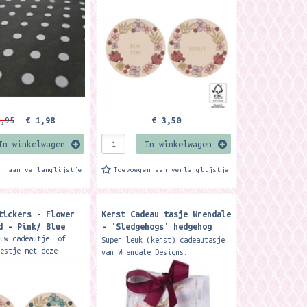
illustratie.. Een feestje om
uit te pakken! Afmeting: ø...
,95
€ 1,98
€ 3,50
In winkelwagen
In winkelwagen
en aan verlanglijstje
Toevoegen aan verlanglijstje
tickers - Flower
Kerst Cadeau tasje Wrendale
d - Pink/ Blue
- 'Sledgehogs' hedgehog
small gift bag
ouw cadeautje of
Super leuk (kerst) cadeautasje
eestje met deze
van Wrendale Designs.
et goud folie
Formaat: 190mm x 150mm x 80mm.
e.. Een feestje om
Our fabulously festive ribbon
ken! Afmeting: ø...
tied small gift bag...