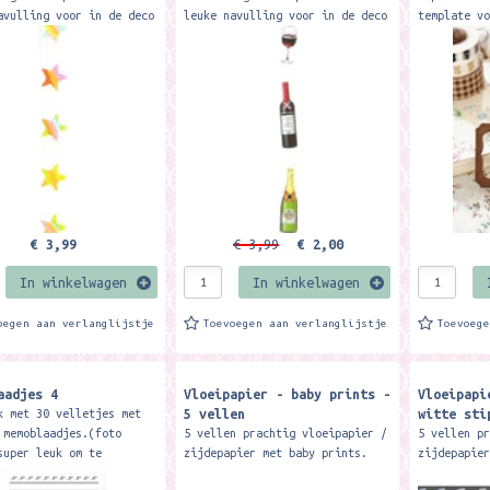
avulling voor in de deco
leuke navulling voor in de deco
template v
 kun je met één deco pen
pen. Zo kun je met één deco pen
eigen labe
eel verschillende
super veel verschillende
notebooks,
 maken. Te...
designs maken. Te...
noem maar 
€ 3,99
€ 3,99
€ 2,00
In winkelwagen
In winkelwagen
oegen aan verlanglijstje
Toevoegen aan verlanglijstje
Toevoeg
aadjes 4
Vloeipapier - baby prints -
Vloeipapi
5 vellen
witte sti
k met 30 velletjes met
 memoblaadjes.(foto
5 vellen prachtig vloeipapier /
5 vellen p
super leuk om te
zijdepapier met baby prints.
zijdepapie
en in je
Het papier wordt gevouwen
gevouwen g