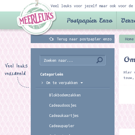
Veel leuks voor jezelf maar ook voor de 
Postpapier Enzo
Verz
Terug naar postpapier enzo
Home
Om 
Veel leuks
verzameld
Hier 
Categorieën
touw,
Om te verpakken
Blokbodemzakken
Cadeaudoosjes
Cadeaukaartjes
Cadeaupapier