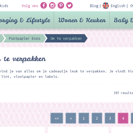
kids
Volg ons
Blog
English
O
orging & Lifestyle
Wonen & Keuken
Baby &
Postpapier Enzo
Om te verpakken
te verpakken
vind je van alles om je cadeautje leuk te verpakken. Je vindt hi
 lint, vloeipapier en labels.
397 result
<<
<
1
2
3
4