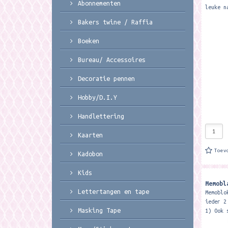
Abonnementen
leuke n
pen. Zo
Bakers twine / Raffia
super v
designs
Boeken
Bureau/ Accessoires
Decoratie pennen
Hobby/D.I.Y
Handlettering
Kaarten
Toev
Kadobon
Kids
Memobl
Lettertangen en tape
Memoblo
ieder 2
Masking Tape
1) Ook 
gebruik