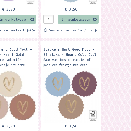
€ 3,50
€ 3,50
In winkelwagen
In winkelwagen
en aan verlanglijstje
Toevoegen aan verlanglijstje
Hart Goud Foil -
Stickers Hart Goud Foil -
- Heart Gold
24 stuks - Heart Gold Cool
ouw cadeautje of
Maak van jouw cadeautje of
eestje met deze
post een feestje met deze
et goud folie hart
stickers met goud folie hart
e.. Combineer met
illustratie.. Combineer met
 cadeaupapier of
bijpassend cadeaupapier of
andere...
€ 3,50
€ 3,50