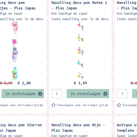
ing deco pen
Navulling deco pen Noten 2
Navulling
tjes - Plus Japan
- Plus Japan
- Plus Ja
dige en super
Een handige en super
Een handig
avulling voor in de deco
leuke navulling voor in de deco
leuke navu
 kun je met één deco pen
pen. Zo kun je met één deco pen
pen. Zo ku
eel verschillende
super veel verschillende
super veel
 maken. Te...
designs maken. Te...
designs ma
€ 3,99
€ 2,00
€ 3,99
€ 3
In winkelwagen
In winkelwagen
oegen aan verlanglijstje
Toevoegen aan verlanglijstje
Toevoeg
ing deco pen Sterren
Navulling deco pen Wijn -
Antique s
us Japan
Plus Japan
template 
dige en super
Een handige en super
Super leuk