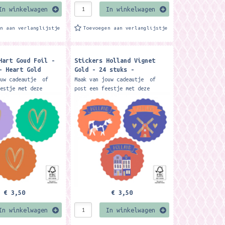
In winkelwagen
In winkelwagen
en aan verlanglijstje
Toevoegen aan verlanglijstje
Hart Goud Foil -
Stickers Holland Vignet
- Heart Gold
Gold - 24 stuks -
Postcrossing Sticker
ouw cadeautje of
Maak van jouw cadeautje of
eestje met deze
post een feestje met deze
et goud folie hart
stickers met Holland
e.. Combineer met
illustratie.. Een feestje om
 cadeaupapier of
uit te pakken! Ook super leuk
om te...
€ 3,50
€ 3,50
In winkelwagen
In winkelwagen