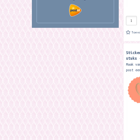
Toev
Sticke
stuks 
Heart 
Maak va
post ee
sticker
illustr
uit te 