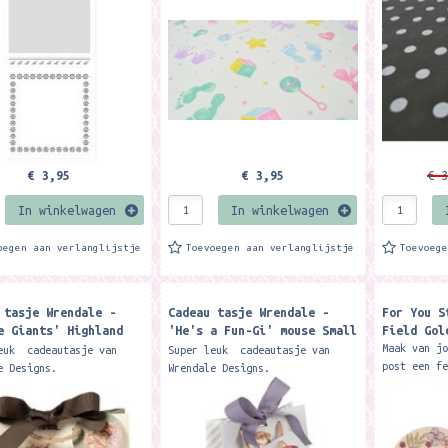
)journal. Formaat blok
geleverd. Formaat: 75 x 50 cm.
x 50 cm.
5 x 8...
€ 3,95
€ 3,95
€ 3
In winkelwagen
In winkelwagen
oegen aan verlanglijstje
Toevoegen aan verlanglijstje
Toevoeg
 tasje Wrendale -
Cadeau tasje Wrendale -
For You S
e Giants' Highland
'He's a Fun-Gi' mouse Small
Field Gol
all Gift Bag
Gift Bag
Maak van j
euk cadeautasje van
Super leuk cadeautasje van
post een f
e Designs.
Wrendale Designs.
stickers m
: 190mm x 150mm x 100mm.
Formaat: 190mm x 150mm x 80mm.
illustrati
le in three gorgeous
Package a gift perfectly with
uit te pak
ated designs, this
this beautiful ribbon tied...