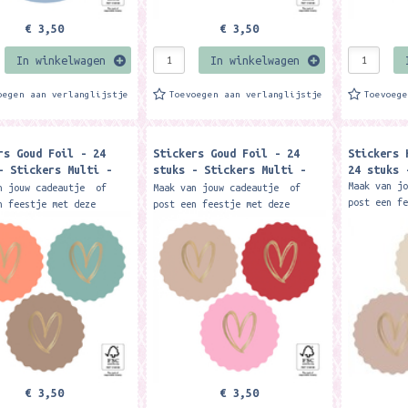
€ 3,50
€ 3,50
In winkelwagen
In winkelwagen
oegen aan verlanglijstje
Toevoegen aan verlanglijstje
Toevoeg
rs Goud Foil - 24
Stickers Goud Foil - 24
Stickers 
- Stickers Multi -
stuks - Stickers Multi -
24 stuks 
Gold - Faded
Heart Gold - Pink
Maak van j
n jouw cadeautje of
Maak van jouw cadeautje of
post een f
n feestje met deze
post een feestje met deze
stickers m
s met goud folie hart
stickers met goud folie hart
illustrati
atie.. Een feestje om
illustratie.. Een feestje om
bijpassend
pakken! Afmeting:...
uit te pakken! Afmeting:...
andere...
€ 3,50
€ 3,50