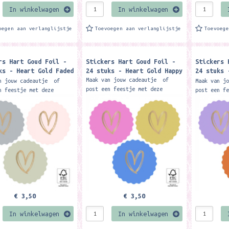
In winkelwagen
In winkelwagen
oegen aan verlanglijstje
Toevoegen aan verlanglijstje
Toevoeg
rs Hart Goud Foil -
Stickers Hart Goud Foil -
Stickers 
ks - Heart Gold Faded
24 stuks - Heart Gold Happy
24 stuks 
Intense
Maak van jouw cadeautje of
n jouw cadeautje of
Maak van j
post een feestje met deze
n feestje met deze
post een f
stickers met goud folie hart
s met goud folie hart
stickers m
illustratie.. Combineer met
atie.. Combineer met
illustrati
bijpassend cadeaupapier of
end cadeaupapier of
bijpassend
andere...
..
andere...
€ 3,50
€ 3,50
In winkelwagen
In winkelwagen