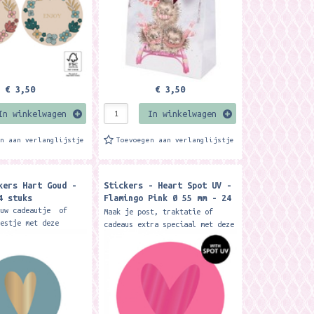
€ 3,50
€ 3,50
In winkelwagen
In winkelwagen
en aan verlanglijstje
Toevoegen aan verlanglijstje
kers Hart Goud -
Stickers - Heart Spot UV -
4 stuks
Flamingo Pink Ø 55 mm - 24
stuks
ouw cadeautje of
Maak je post, traktatie of
eestje met deze
cadeaus extra speciaal met deze
et goud folie hart
prachtige grote hartvormige
e.. Een feestje om
sticker. Het hartje heeft een
ken! Afmeting:...
glanzende spot UV-afwerking
en...