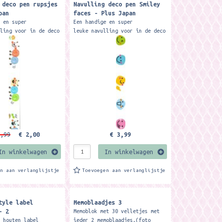
 deco pen rupsjes
Navulling deco pen Smiley
pan
faces - Plus Japan
e en super
Een handige en super
lling voor in de deco
leuke navulling voor in de deco
n je met één deco pen
pen. Zo kun je met één deco pen
 verschillende
super veel verschillende
ken. Te...
designs maken. Te...
,99
€ 2,00
€ 3,99
In winkelwagen
In winkelwagen
en aan verlanglijstje
Toevoegen aan verlanglijstje
tyle label
Memoblaadjes 3
- 2
Memoblok met 30 velletjes met
e houten label
ieder 2 memoblaadjes.(foto