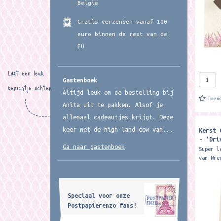
België
Gratis verzenden vanaf 100
euro binnen de rest van de
EU
Laat een leuk
Gastenboek
berichtje achter
Altijd leuk om de bestelling bij
Toev
Anita uit te pakken. Alsof je
allemaal cadeautjes krijgt. Deze
keer met de high land cow van...
Kerst 
- 'Dri
Ga naar gastenboek
Christ
Super l
Gift B
van Wre
Formaat
Our fab
tied sm
Speciaal voor onze
Postpapierenzo fans!