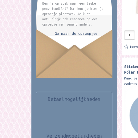
Ben je op zoek naar een leuke
penvriend(in)? Dan kun je hier je
oproepje plaatsen. Je kunt
natuurlijk ook reageren op een
oproepje van iemand anders.
Ga naar de oproepjes
Toev
Sticke
Polar 
stuks
Maak je
cadeaus
prachti
sticker
Betaalmogelijkheden
glanzen
en...
Verzendmogelijkheden