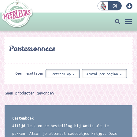
(
0
)
Bestellen
Togg
navi
Portemonnees
Geen resultaten
Sorteren op
Aantal per pagina
Geen producten gevonden
Gastenboek
Altijd leuk om de bestelling bij Anita uit te
pakken. Alsof je allemaal cadeautjes krijgt. Deze