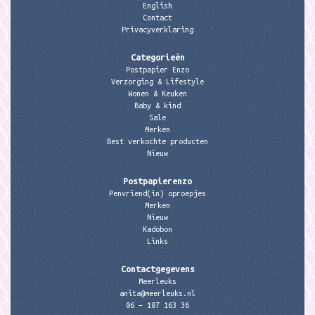
English
Contact
Privacyverklaring
Categorieën
Postpapier Enzo
Verzorging & Lifestyle
Wonen & Keuken
Baby & kind
Sale
Merken
Best verkochte producten
Nieuw
Postpapierenzo
Penvriend(in) oproepjes
Merken
Nieuw
Kadobon
Links
Contactgegevens
Meerleuks
anita@meerleuks.nl
06 – 107 163 36