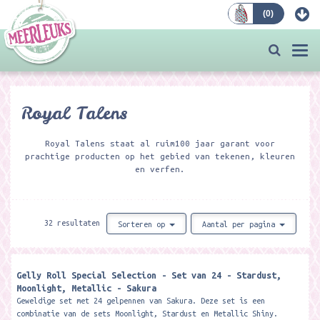
(
0
)
Bestellen
Togg
navi
Royal Talens
Royal Talens staat al ruim100 jaar garant voor
prachtige producten op het gebied van tekenen, kleuren
en verfen.
32 resultaten
Sorteren op
Aantal per pagina
Gelly Roll Special Selection - Set van 24 - Stardust,
Moonlight, Metallic - Sakura
Geweldige set met 24 gelpennen van Sakura. Deze set is een
combinatie van de sets Moonlight, Stardust en Metallic Shiny.