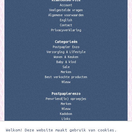
Account
Veelgestelde vragen
Algemene voorwaarden
English
Contact
Privacyverklaring
Categorieën
Postpapier Enzo
Verzorging & Lifestyle
Wonen & Keuken
Baby & kind
Sale
Merken
Best verkochte producten
Nieuw
Postpapierenzo
Penvriend(in) oproepjes
Merken
Nieuw
Kadobon
Links
Welkom! Deze website maakt gebruik van cookies.
Contactgegevens