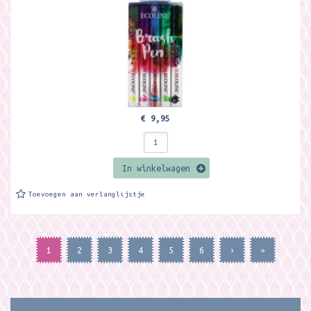
€ 9,95
In winkelwagen
Toevoegen aan verlanglijstje
1
2
3
4
5
6
›
»