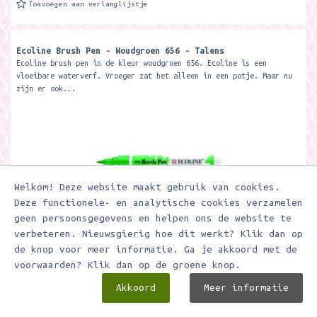
Toevoegen aan verlanglijstje
Ecoline Brush Pen - Woudgroen 656 - Talens
Ecoline brush pen in de kleur woudgroen 656. Ecoline is een
vloeibare waterverf. Vroeger zat het alleen in een potje. Maar nu
zijn er ook...
Welkom! Deze website maakt gebruik van cookies.
Deze functionele- en analytische cookies verzamelen
geen persoonsgegevens en helpen ons de website te
verbeteren. Nieuwsgierig hoe dit werkt? Klik dan op
€ 2,25
de knop voor meer informatie. Ga je akkoord met de
voorwaarden? Klik dan op de groene knop.
Akkoord
In winkelwagen
Meer informatie
Toevoegen aan verlanglijstje