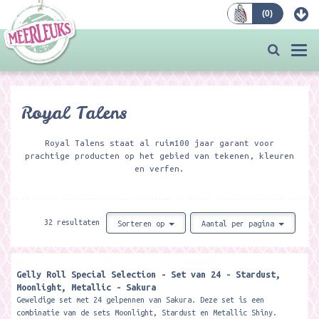
(
0
)
Bestellen
Togg
navi
Royal Talens
Royal Talens staat al ruim100 jaar garant voor
prachtige producten op het gebied van tekenen, kleuren
en verfen.
32 resultaten
Sorteren op
Aantal per pagina
Gelly Roll Special Selection - Set van 24 - Stardust,
Moonlight, Metallic - Sakura
Geweldige set met 24 gelpennen van Sakura. Deze set is een
combinatie van de sets Moonlight, Stardust en Metallic Shiny.