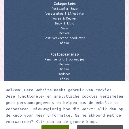
Categorieën
Postpapier Enzo
Verzorging & Lifestyle
Wonen & Keuken
Baby & kind
Sale
Merken
Best verkochte producten
Nieuw
Postpapierenzo
Penvriend(in) oproepjes
Merken
Nieuw
Kadobon
Links
Welkom! Deze website maakt gebruik van cookies.
Contactgegevens
Meerleuks
Deze functionele- en analytische cookies verzamelen
anita@meerleuks.nl
geen persoonsgegevens en helpen ons de website te
06 – 107 163 36
verbeteren. Nieuwsgierig hoe dit werkt? Klik dan op
de knop voor meer informatie. Ga je akkoord met de
KVK nummer: 58807179
BTW nummer: 853190859B01
voorwaarden? Klik dan op de groene knop.