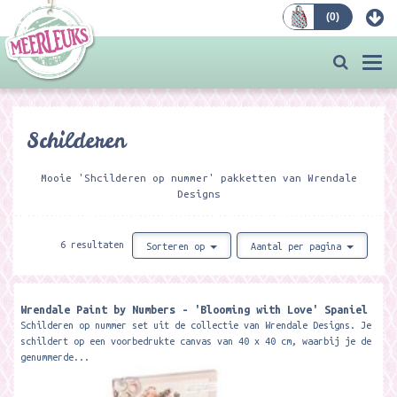
(
0
)
Bestellen
Togg
navi
Schilderen
Mooie 'Shcilderen op nummer' pakketten van Wrendale
Designs
6 resultaten
Sorteren op
Aantal per pagina
Wrendale Paint by Numbers - 'Blooming with Love' Spaniel
Schilderen op nummer set uit de collectie van Wrendale Designs. Je
schildert op een voorbedrukte canvas van 40 x 40 cm, waarbij je de
genummerde...