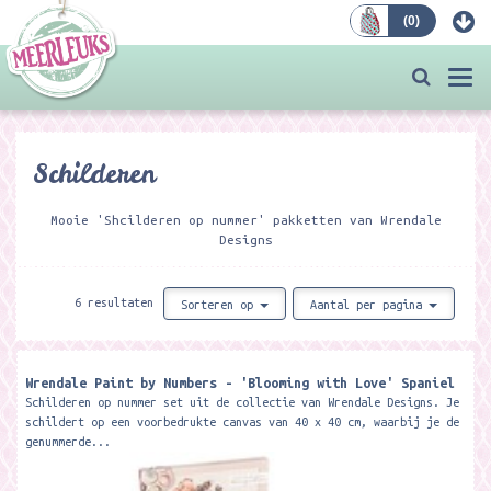
(
0
)
Bestellen
Togg
navi
Schilderen
Mooie 'Shcilderen op nummer' pakketten van Wrendale
Designs
6 resultaten
Sorteren op
Aantal per pagina
Wrendale Paint by Numbers - 'Blooming with Love' Spaniel
Schilderen op nummer set uit de collectie van Wrendale Designs. Je
schildert op een voorbedrukte canvas van 40 x 40 cm, waarbij je de
genummerde...