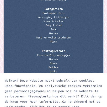
Categorieën
Postpapier Enzo
Verzorging & Lifestyle
Wonen & Keuken
Baby & kind
Sale
Merken
Best verkochte producten
Nieuw
Postpapierenzo
Penvriend(in) oproepjes
Merken
Nieuw
Kadobon
Links
Welkom! Deze website maakt gebruik van cookies.
Contactgegevens
Meerleuks
Deze functionele- en analytische cookies verzamelen
anita@meerleuks.nl
geen persoonsgegevens en helpen ons de website te
06 – 107 163 36
verbeteren. Nieuwsgierig hoe dit werkt? Klik dan op
de knop voor meer informatie. Ga je akkoord met de
KVK nummer: 58807179
BTW nummer: 853190859B01
voorwaarden? Klik dan op de groene knop.