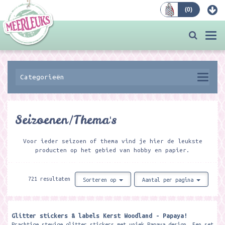
(
0
)
Bestellen
Togg
navi
Categorieën
Seizoenen/Thema's
Voor ieder seizoen of thema vind je hier de leukste
producten op het gebied van hobby en papier.
721 resultaten
Sorteren op
Aantal per pagina
Glitter stickers & labels Kerst Woodland - Papaya!
Prachtige stevige glitter stickers met uniek Papaya design. Een set