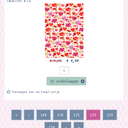
Cavallini & Co
€ 9,95
€ 4,98
In winkelwagen
Toevoegen aan verlanglijstje
«
‹
169
170
171
172
173
174
›
»