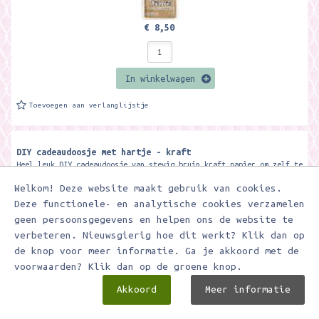
€ 8,50
In winkelwagen
Toevoegen aan verlanglijstje
DIY cadeaudoosje met hartje - kraft
Heel leuk DIY cadeaudoosje van stevig bruin kraft papier om zelf te
vouwen en leuk te versieren met bijvoorbeeld tape, stempels,
Welkom! Deze website maakt gebruik van cookies.
stickers en noem...
Deze functionele- en analytische cookies verzamelen
geen persoonsgegevens en helpen ons de website te
verbeteren. Nieuwsgierig hoe dit werkt? Klik dan op
de knop voor meer informatie. Ga je akkoord met de
voorwaarden? Klik dan op de groene knop.
Akkoord
Meer informatie