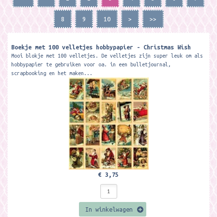
8
9
10
>
>>
Boekje met 100 velletjes hobbypapier - Christmas Wish
Mooi blokje met 100 velletjes. De velletjes zijn super leuk om als
hobbypapier te gebruiken voor oa. in een bulletjournal,
scrapbooking en het maken...
€ 3,75
In winkelwagen