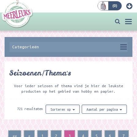
(
0
)
Bestellen
Togg
navi
Categorieën
Seizoenen/Thema's
Voor ieder seizoen of thema vind je hier de leukste
producten op het gebied van hobby en papier.
721 resultaten
Sorteren op
Aantal per pagina
<<
<
1
2
3
4
5
6
7