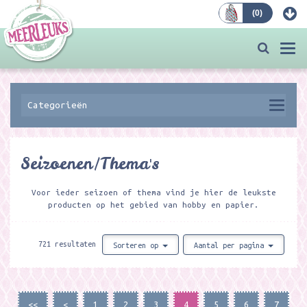
(
0
)
Bestellen
Togg
navi
Categorieën
Seizoenen/Thema's
Voor ieder seizoen of thema vind je hier de leukste
producten op het gebied van hobby en papier.
721 resultaten
Sorteren op
Aantal per pagina
<<
<
1
2
3
4
5
6
7