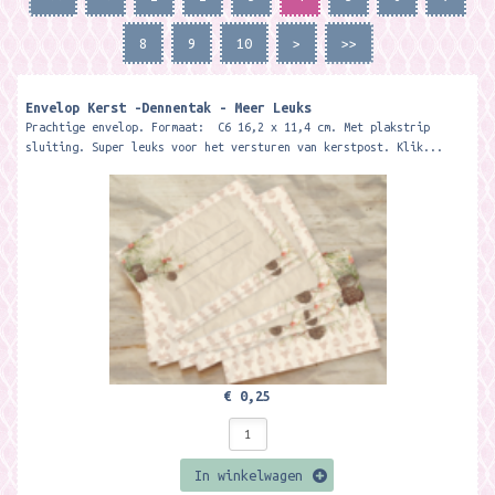
8
9
10
>
>>
Envelop Kerst -Dennentak - Meer Leuks
Prachtige envelop. Formaat: C6 16,2 x 11,4 cm. Met plakstrip
sluiting. Super leuks voor het versturen van kerstpost. Klik...
€ 0,25
In winkelwagen