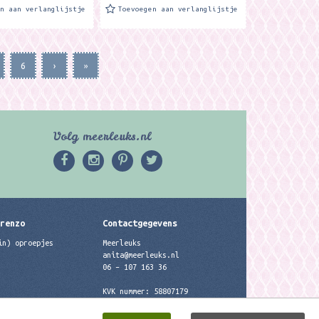
en aan verlanglijstje
Toevoegen aan verlanglijstje
6
›
»
Volg meerleuks.nl
erenzo
Contactgegevens
in) oproepjes
Meerleuks
anita@meerleuks.nl
06 – 107 163 36
KVK nummer: 58807179
BTW nummer: 853190859B01