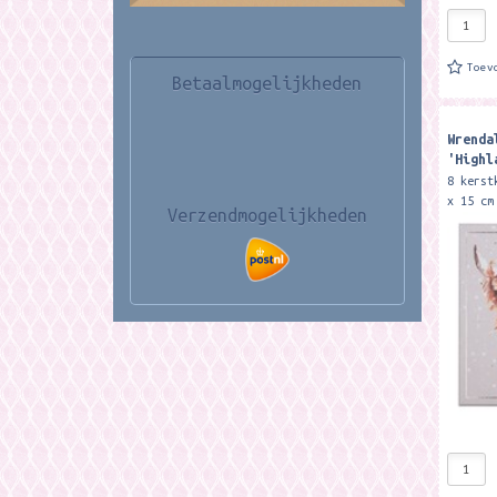
Toev
Betaalmogelijkheden
Wrenda
'Highl
cow Lu
8 kerst
Cards
x 15 cm
Verzendmogelijkheden
These l
beautif
Hannah 