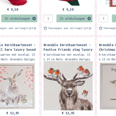
€ 9,50
€ 9,50
In winkelwagen
In winkelwagen
oegen aan verlanglijstje
Toevoegen aan verlanglijstje
Toevoeg
le Kerstkaartenset -
Wrendale Kerstkaartenset -
Wrendale 
ll hare luxury boxed
Festive Friends stag luxury
Christmas
mas cards
boxed Christmas cards
boxed Chr
kaarten met envelop. 15
8 kerstkaarten met envelop. 15
8 kerstkaa
 Merk: Wrendale Designs
x 15 cm Merk: Wrendale Designs
x 15 cm Me
uxury boxed cards are
These luxury boxed cards are
These luxu
ully illustrated by
beautifully illustrated by
beautifull
Dale, are finished...
Hannah Dale, are finished...
Hannah Dal
€ 12,95
€ 13,95