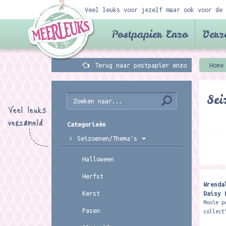
Veel leuks voor jezelf maar ook voor de 
Postpapier Enzo
Verz
Terug naar postpapier enzo
Home
Sei
Veel leuks
verzameld
Categorieën
Seizoenen/Thema's
Halloween
Herfst
Wrenda
Daisy 
Kerst
Mooie p
Pasen
collect
Deze pr