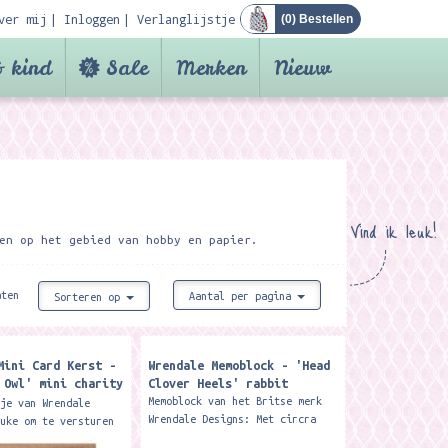
ver mij
Inloggen
Verlanglijstje
(
0
) Bestellen
 kind
Sale
Merken
Nieuw
Vind ik leuk!
en op het gebied van hobby en papier.
aten
Aantal per pagina
Sorteren op
Mini Card Kerst -
Wrendale Memoblock - 'Head
 Owl' mini charity
Clover Heels' rabbit
 card
Memoblock van het Britse merk
tje van Wrendale
Wrendale Designs: Met circra
euke om te versturen
450 geïllustreerde
eauversiering. Met