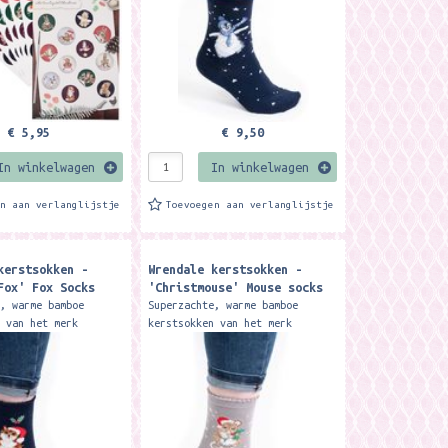
€ 5,95
€ 9,50
In winkelwagen
In winkelwagen
en aan verlanglijstje
Toevoegen aan verlanglijstje
kerstsokken -
Wrendale kerstsokken -
Fox' Fox Socks
'Christmouse' Mouse socks
e, warme bamboe
Superzachte, warme bamboe
n van het merk
kerstsokken van het merk
esigns. De sokken
Wrendale Designs. De sokken
kt van 100% Oeko-Tex
zijn gemaakt van 100% Oeko-Tex
t materiaal is zacht,
bamboe. Het materiaal is zacht,
warm,...