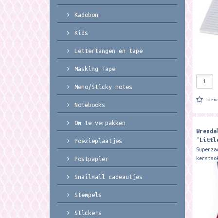
Kadobon
Kids
Lettertangen en tape
Masking Tape
Memo/Sticky notes
Toev
Notebooks
Om te verpakken
Wrenda
'Littl
Poëzieplaatjes
Socks
Superza
kerstso
Postpapier
Wrendal
zijn ge
Snailmail cadeautjes
bamboe.
warm,..
Stempels
Stickers