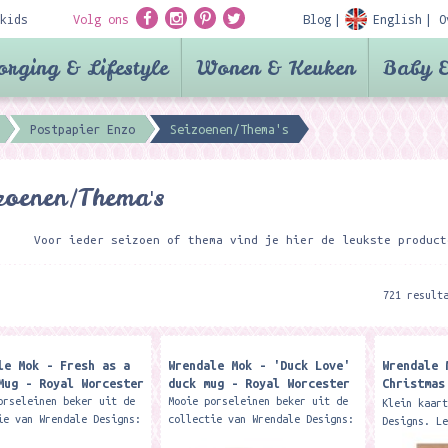
kids
Volg ons
Blog
English
O
orging & Lifestyle
Wonen & Keuken
Baby &
Postpapier Enzo
Seizoenen/Thema's
zoenen/Thema's
Voor ieder seizoen of thema vind je hier de leukste product
721 result
le Mok - Fresh as a
Wrendale Mok - 'Duck Love'
Wrendale 
Mug - Royal Worcester
duck mug - Royal Worcester
Christmas
Christmas
orseleinen beker uit de
Mooie porseleinen beker uit de
Klein kaar
ie van Wrendale Designs:
collectie van Wrendale Designs:
Designs. L
achtige Royal Worcester
Deze prachtige Royal Worcester
of als cad