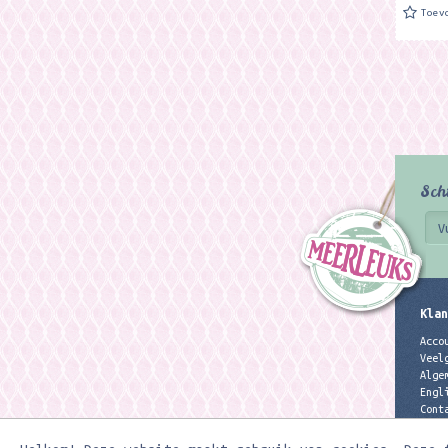
Toev
Sch
Klan
Acco
Veel
Alge
Engl
Cont
Priv