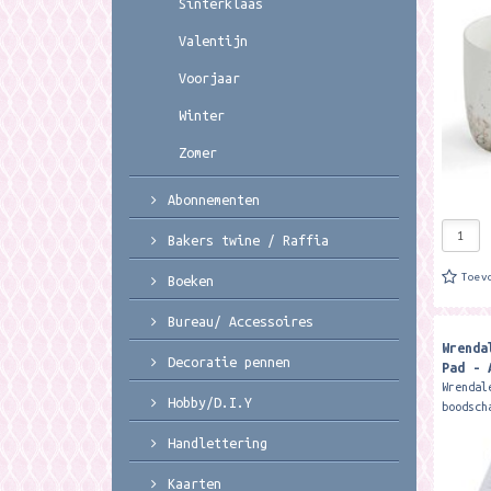
Sinterklaas
mok hee
ml. De 
Valentijn
Voorjaar
Winter
Zomer
Abonnementen
Bakers twine / Raffia
Toev
Boeken
Bureau/ Accessoires
Wrenda
Decoratie pennen
Pad - 
Wrendal
Hobby/D.I.Y
boodsch
geschik
Handlettering
boodsch
voor to
Kaarten
ca. 21 