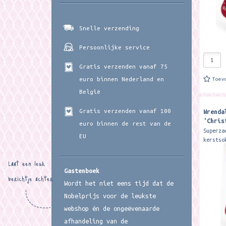
Snelle verzending
Persoonlijke service
Gratis verzenden vanaf 75
euro binnen Nederland en
Toev
België
Gratis verzenden vanaf 100
Wrenda
'Chris
euro binnen de rest van de
socks
Superza
EU
kerstso
Wrendal
zijn ge
Laat een leuk
bamboe.
Gastenboek
berichtje achter
warm,..
Wordt het niet eens tijd dat de
Nobelprijs voor de leukste
webshop én de ongeëvenaarde
afhandeling van de