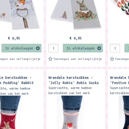
€ 6,95
€ 6,95
In winkelwagen
In winkelwagen
oegen aan verlanglijstje
Toevoegen aan verlanglijstje
Toevoeg
le kerstsokken -
Wrendale kerstsokken -
Wrendale 
e Pudding' Rabbit
'Jolly Robin' Robin Socks
'Festive 
Superzachte, warme bamboe
Superzacht
chte, warme bamboe
kerstsokken van het merk
kerstsokke
kken van het merk
Wrendale Designs. De sokken
Wrendale D
e Designs. De sokken
zijn gemaakt van 100% Oeko-Tex
zijn gemaa
maakt van 100% Oeko-Tex
bamboe. Het materiaal is zacht,
bamboe. He
 Het materiaal is zacht,
warm,...
warm,...
.