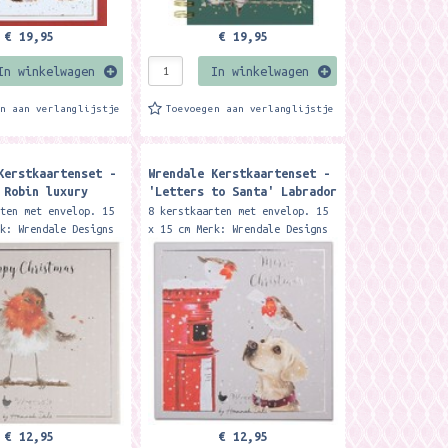
€ 19,95
€ 19,95
In winkelwagen
In winkelwagen
en aan verlanglijstje
Toevoegen aan verlanglijstje
Kerstkaartenset -
Wrendale Kerstkaartenset -
 Robin luxury
'Letters to Santa' Labrador
istmas cards
Luxury Boxed Christmas
rten met envelop. 15
8 kerstkaarten met envelop. 15
Cards
rk: Wrendale Designs
x 15 cm Merk: Wrendale Designs
ry boxed cards are
These luxury boxed cards are
y illustrated by
beautifully illustrated by
e, are finished...
Hannah Dale, are finished...
€ 12,95
€ 12,95