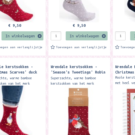
€ 9,50
€ 9,50
In winkelwagen
In winkelwagen
oegen aan verlanglijstje
Toevoegen aan verlanglijstje
Toevoeg
le kerstsokken -
Wrendale kerstsokken -
Wrendale 
tmas Scarves' duck
'Season's Tweetings' Robin
Christmas
Socks ​
Mooie kers
chte, warme bamboe
Superzachte, warme bamboe
met heel v
kken van het merk
kerstsokken van het merk
De perfect
e Designs. De sokken
Wrendale Designs. De sokken
georganise
maakt van 100% Oeko-Tex
zijn gemaakt van 100% Oeko-Tex
tijdens de
 Het materiaal is zacht,
bamboe. Het materiaal is zacht,
.
warm,...