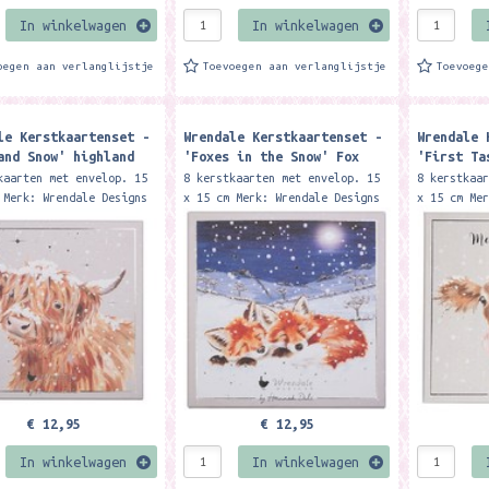
In winkelwagen
In winkelwagen
oegen aan verlanglijstje
Toevoegen aan verlanglijstje
Toevoeg
le Kerstkaartenset -
Wrendale Kerstkaartenset -
Wrendale 
and Snow' highland
'Foxes in the Snow' Fox
'First Ta
xury Boxed Christmas
Luxury Boxed Christmas
luxury bo
kaarten met envelop. 15
8 kerstkaarten met envelop. 15
8 kerstkaa
Cards
cards
 Merk: Wrendale Designs
x 15 cm Merk: Wrendale Designs
x 15 cm Me
uxury boxed cards are
These luxury boxed cards are
These luxu
ully illustrated by
beautifully illustrated by
beautifull
Dale, are finished...
Hannah Dale, are finished...
Hannah Dal
€ 12,95
€ 12,95
In winkelwagen
In winkelwagen