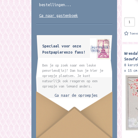
bestellingen...
Ga naar gastenboek
Toev
Speciaal voor onze
Postpapierenzo fans!
Wrenda
Snowfa
Christ
8 kerst
Ben je op zoek naar een leuke
x 15 cm
penvriend(in)? Dan kun je hier je
oproepje plaatsen. Je kunt
These l
natuurlijk ook reageren op een
beautif
oproepje van iemand anders.
Hannah 
Ga naar de oproepjes