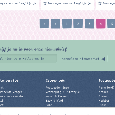
oegen aan verlanglijstje
Toevoegen aan verlanglijstje
Toevoeg
«
‹
1
2
3
4
5
rijf je nu in voor onze nieuwsbrief
Aanmelden nieuwsbrief
tenservice
Categorieën
Postpapi
unt
Postpapier Enzo
Penvriend(
gestelde vragen
Verzorging & Lifestyle
Merken
mene voorwaarden
Wonen & Keuken
Nieuw
ish
Baby & kind
Kadobon
act
Sale
Links
acyverklaring
Merken
Best verkochte producten