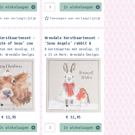
In winkelwagen
In winkelwagen
en aan verlanglijstje
Toevoegen aan verlanglijstje
Kerstkaartenset -
Wrendale Kerstkaartenset -
ste of Snow' cow
'Snow Angels' rabbit &
xed Christmas
robin luxury boxed
rten met envelop. 15
8 kerstkaarten met envelop. 15
Christmas cards
rk: Wrendale Designs
x 15 cm Merk: Wrendale Designs
ry boxed cards are
These luxury boxed cards are
y illustrated by
beautifully illustrated by
e, are finished...
Hannah Dale, are finished...
€ 12,95
€ 12,95
In winkelwagen
In winkelwagen