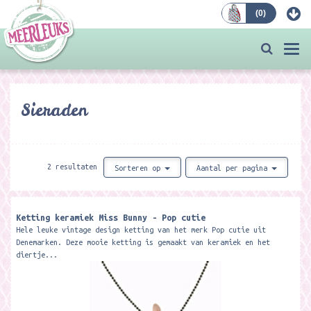
(
0
)
Bestellen
Togg
navi
Sieraden
2 resultaten
Sorteren op
Aantal per pagina
Ketting keramiek Miss Bunny - Pop cutie
Hele leuke vintage design ketting van het merk Pop cutie uit
Denemarken. Deze mooie ketting is gemaakt van keramiek en het
diertje...