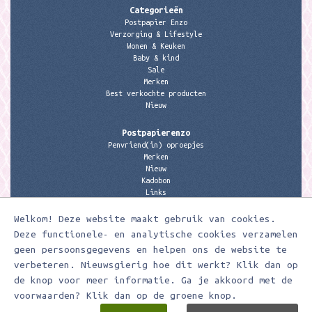
Categorieën
Postpapier Enzo
Verzorging & Lifestyle
Wonen & Keuken
Baby & kind
Sale
Merken
Best verkochte producten
Nieuw
Postpapierenzo
Penvriend(in) oproepjes
Merken
Nieuw
Kadobon
Links
Welkom! Deze website maakt gebruik van cookies.
Contactgegevens
Meerleuks
Deze functionele- en analytische cookies verzamelen
anita@meerleuks.nl
geen persoonsgegevens en helpen ons de website te
06 – 107 163 36
verbeteren. Nieuwsgierig hoe dit werkt? Klik dan op
de knop voor meer informatie. Ga je akkoord met de
KVK nummer: 58807179
BTW nummer: 853190859B01
voorwaarden? Klik dan op de groene knop.