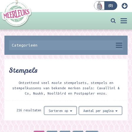
(
0
)
Bestellen
Togg
navi
Categorieën
Stempels
Ontzettend veel mooie stempelsets, stempels en
stempelkussens van bekende merken zoals: Cavallini &
Co, Nuukk, Noolibird en Postpapier enzo.
216 resultaten
Sorteren op
Aantal per pagina