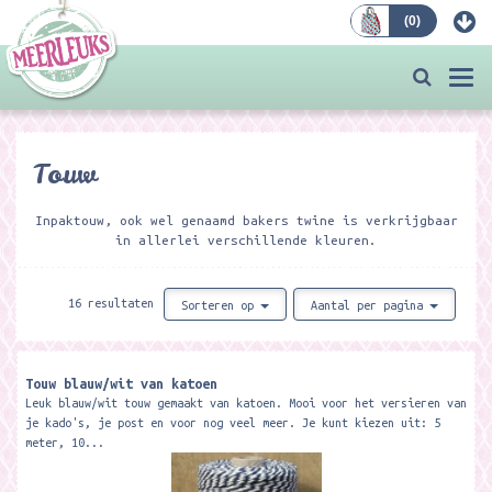
(
0
)
Bestellen
Togg
navi
Touw
Inpaktouw, ook wel genaamd bakers twine is verkrijgbaar
in allerlei verschillende kleuren.
16 resultaten
Sorteren op
Aantal per pagina
Touw blauw/wit van katoen
Leuk blauw/wit touw gemaakt van katoen. Mooi voor het versieren van
je kado's, je post en voor nog veel meer. Je kunt kiezen uit: 5
meter, 10...