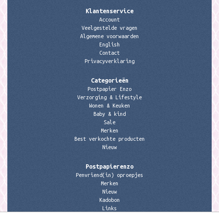
Klantenservice
Account
Veelgestelde vragen
Algemene voorwaarden
English
Contact
Privacyverklaring
Categorieën
Postpapier Enzo
Verzorging & Lifestyle
Wonen & Keuken
Baby & kind
Sale
Merken
Best verkochte producten
Nieuw
Postpapierenzo
Penvriend(in) oproepjes
Merken
Nieuw
Kadobon
Links