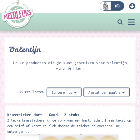
(
0
)
Bestellen
Togg
navi
Valentijn
Leuke producten die je kunt gebruiken voor Valentijn
vind je hier.
49 resultaten
Sorteren op
Aantal per pagina
Krassticker Hart - Goud - 2 stuks
2 leuke krasstickers in de vorm van een hart. Schrijf een tekst op
een brief of kaart en plak daarna de sticker er overheen. De
ontvanger...