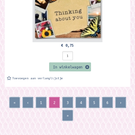
€ 0,75
In winkelwagen
Toevoegen aan verlanglijstje
«
‹
1
2
3
4
5
6
›
»