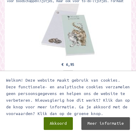
voor boodschappenlijstjes, maar ook voor to-do-lijstjes. Formaat
ca. 21 x 10 cm...
€ 6,95
Welkom! Deze website maakt gebruik van cookies.
In winkelwagen
Deze functionele- en analytische cookies verzamelen
geen persoonsgegevens en helpen ons de website te
Toevoegen aan verlanglijstje
verbeteren. Nieuwsgierig hoe dit werkt? Klik dan op
de knop voor meer informatie. Ga je akkoord met de
voorwaarden? Klik dan op de groene knop.
Wrendale Magnetic Shopping Pad - 'Gentle Giant' Highland
Cow Shopping Pad
Akkoord
Meer informatie
Wrendale designs magnetische boodschappenblok. Natuurlijk geschikt
voor boodschappenlijstjes, maar ook voor to-do-lijstjes. Formaat