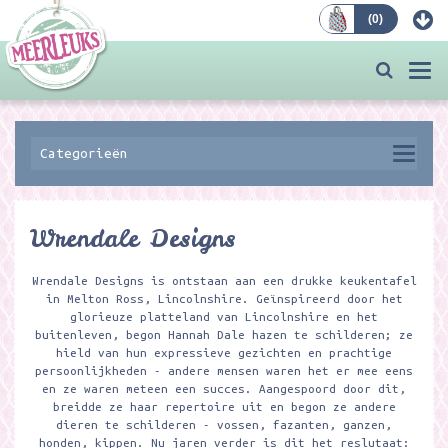
(
0
)
Bestellen
Togg
navi
Categorieën
Wrendale Designs
Wrendale Designs is ontstaan aan een drukke keukentafel
in Melton Ross, Lincolnshire. Geïnspireerd door het
glorieuze platteland van Lincolnshire en het
buitenleven, begon Hannah Dale hazen te schilderen; ze
hield van hun expressieve gezichten en prachtige
persoonlijkheden - andere mensen waren het er mee eens
en ze waren meteen een succes. Aangespoord door dit,
breidde ze haar repertoire uit en begon ze andere
dieren te schilderen - vossen, fazanten, ganzen,
honden, kippen. Nu jaren verder is dit het reslutaat: