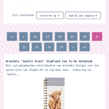
1213 resultaten
Sorteren op
Aantal per pagina
<<
<
16
17
18
19
20
21
22
23
24
25
>
>>
Wrendale 'Gentle Giant' Highland Cow To-Do Notebook
Mooi spiraalgebonden notitieboekje van Wrendale Designs voor het
opschrijven van dingen die je nog moet doen. Featuring our
'Gentle...