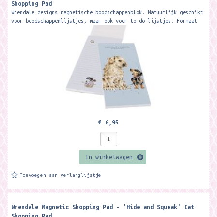
Shopping Pad ​
Wrendale designs magnetische boodschappenblok. Natuurlijk geschikt
voor boodschappenlijstjes, maar ook voor to-do-lijstjes. Formaat
ca. 21 x 10 cm....
€ 6,95
In winkelwagen
Toevoegen aan verlanglijstje
Wrendale Magnetic Shopping Pad - 'Hide and Squeak' Cat
Shopping Pad ​