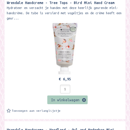
Wrendale Handcreme - Tree Tops - Bird Mini Hand Cream
Hydrateer en verzacht je handen met deze heerlijk geurende mini-
handcrème. De tube is versierd met vogeltjes en de crème heeft een
geur...
€ 6,95
In winkelwagen
Toevoegen aan verlanglijstje
Wrendale Handcreme - Woodland - Owl and Hedgehog Mini