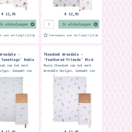
€ 12,95
€ 12,95
In winkelwagen
In winkelwagen
en aan verlanglijstje
Toevoegen aan verlanglijstje
Wrendale -
Theedoek Wrendale -
 Tweetings' Robin
'Feathered Friends' Bird
Tea Towel
doek van het merk
Mooie theedoek van het merk
esigns. Gemaakt voo
Wrendale Designs. Gemaakt voo
n. Our fabulously
100% katoen. Our 'Garden
eason's Tweetings'
Friends' tea towel is a
is the...
wonderful addition to any...
€ 12,95
€ 12,95