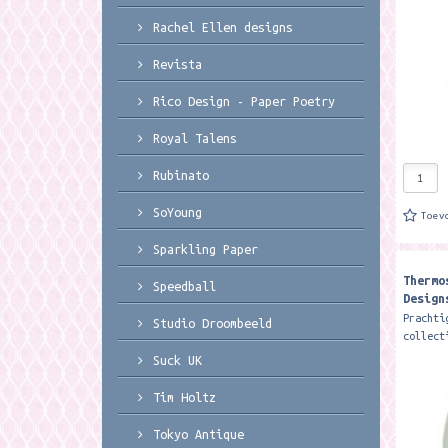
koud...
Rachel Ellen designs
Revista
Rico Design - Paper Poetry
Royal Talens
Rubinato
SoYoung
Toev
Sparkling Paper
Thermo
Speedball
Design
Labrad
Prachti
Studio Droombeeld
collect
Wrendal
Suck UK
dubbelw
houdt d
Tim Holtz
koud...
Tokyo Antique