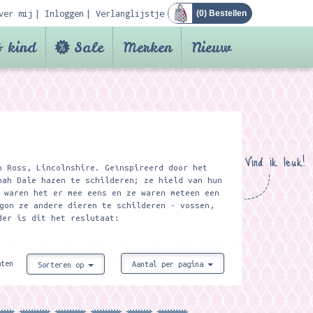
ver mij
Inloggen
Verlanglijstje
(
0
) Bestellen
 kind
Sale
Merken
Nieuw
Vind ik leuk!
n Ross, Lincolnshire. Geïnspireerd door het
nah Dale hazen te schilderen; ze hield van hun
 waren het er mee eens en ze waren meteen een
gon ze andere dieren te schilderen - vossen,
der is dit het reslutaat:
aten
Aantal per pagina
Sorteren op