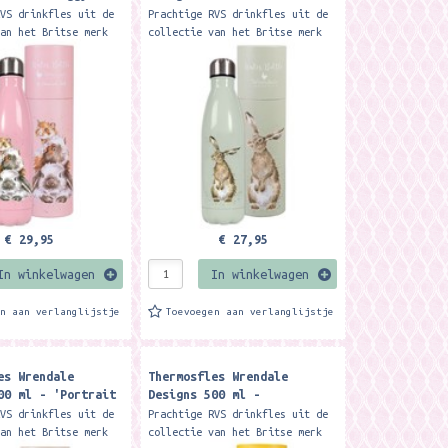
e rabbit & guinea
the Bee'
RVS drinkfles uit de
Prachtige RVS drinkfles uit de
 bottle
van het Britse merk
collectie van het Britse merk
esigns: De
Wrendale designs: De
ige fles
dubbelwandige fles
kjes 12 uur warm of
houdt drankjes 12 uur warm of
koud....
€ 29,95
€ 27,95
In winkelwagen
In winkelwagen
en aan verlanglijstje
Toevoegen aan verlanglijstje
es Wrendale
Thermosfles Wrendale
00 ml - 'Portrait
Designs 500 ml -
' stag water
'Hydrangea' bee Water
RVS drinkfles uit de
Prachtige RVS drinkfles uit de
Bottle
van het Britse merk
collectie van het Britse merk