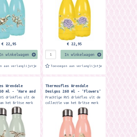
koud....
€ 22,95
€ 22,95
In winkelwagen
In winkelwagen
en aan verlanglijstje
Toevoegen aan verlanglijstje
es Wrendale
Thermosfles Wrendale
60 ml - 'Hare and
Designs 260 ml - 'Flowers'
hare Small Water
giraffe Small Water Bottle
RVS drinkfles uit de
Prachtige RVS drinkfles uit de
van het Britse merk
collectie van het Britse merk
esigns: De
Wrendale designs: De
ige fles
dubbelwandige fles houdt
kjes 12 uur warm of
drankjes 12 uur warm of
koud....