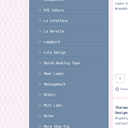
Leuke t
Wrendal
KOI Sakura
a pair 
their c
La Cafetiére
fabulou
dog...
La Marelle
Leegbord
Lola Design
Masté Masking Tape
Meer Leuks
Messagemark
Toev
Midori
Mini Labo
Thermo
Design
Motex
Annive
Prachti
bottle
collect
More than hip