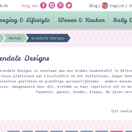
kids
Volg ons
Blog
English
O
orging & Lifestyle
Wonen & Keuken
Baby &
Merken
Wrendale Designs
endale Designs
Wrendale Designs is ontstaan aan een drukke keukentafel in Melto
rieuze platteland van Lincolnshire en het buitenleven, begon Han
ressieve gezichten en prachtige persoonlijkheden - andere mensen
cces. Aangespoord door dit, breidde ze haar repertoire uit en be
fazanten, ganzen, honden, kippen. Nu jaren ver
1213 result