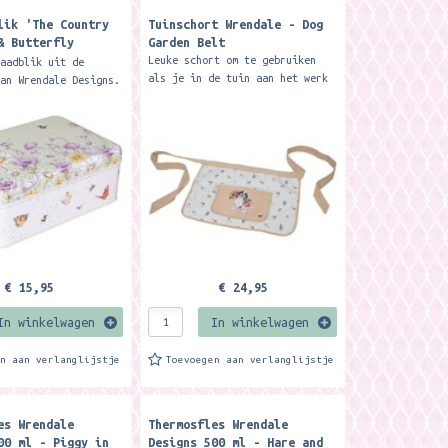
lik 'The Country
Tuinschort Wrendale - Dog
& Butterfly
Garden Belt
ar Tin - Wrendale
Leuke schort om te gebruiken
raadblik uit de
als je in de tuin aan het werk
van Wrendale Designs.
bent. Handig om oal jouw
6 x 22 x 8,5 cm.
spulletjes in mee te nemen.
our bee and butterfly
Perfect for pottering around
is rectangular tin...
in...
€ 15,95
€ 24,95
In winkelwagen
In winkelwagen
en aan verlanglijstje
Toevoegen aan verlanglijstje
es Wrendale
Thermosfles Wrendale
00 ml - Piggy in
Designs 500 ml - Hare and