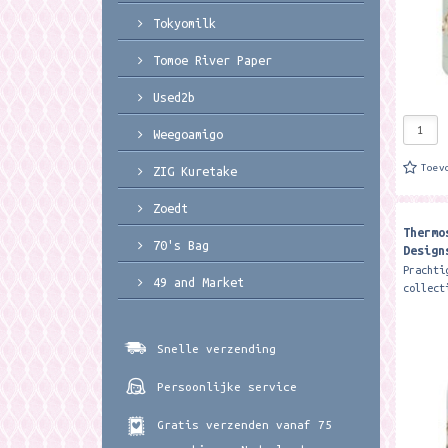
Tokyomilk
Tomoe River Paper
Used2b
Weegoamigo
Toev
ZIG Kuretake
Zoedt
Thermo
70's Bag
Design
a Feat
Prachti
49 and Market
Bottle
collect
Wrendal
dubbelw
drankje
Snelle verzending
koud...
Persoonlijke service
Gratis verzenden vanaf 75