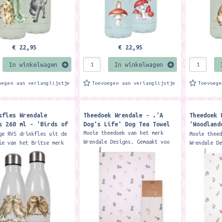
€ 22,95
€ 22,95
In winkelwagen
In winkelwagen
oegen aan verlanglijstje
Toevoegen aan verlanglijstje
Toevoeg
sfles Wrendale
Theedoek Wrendale - .'A
Theedoek 
s 260 ml - 'Birds of
Dog's Life' Dog Tea Towel
'Woodland
her' owl Small Water
Animal Te
Mooie theedoek van het merk
ge RVS drinkfles uit de
Mooie thee
Wrendale Designs. Gemaakt voo
ie van het Britse merk
Wrendale D
100% katoen. Our 'A Dog's Life'
e designs: De
100% katoe
tea towel is a wonderful
andige fles houdt
tea towel 
addition to any...
s 12 uur warm of
addition t
.