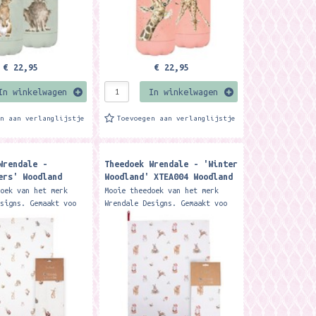
€ 22,95
€ 22,95
In winkelwagen
In winkelwagen
en aan verlanglijstje
Toevoegen aan verlanglijstje
Wrendale -
Theedoek Wrendale - 'Winter
ers' Woodland
Woodland' XTEA004 Woodland
a Towel
Animal Tea Towel
doek van het merk
Mooie theedoek van het merk
esigns. Gemaakt voo
Wrendale Designs. Gemaakt voo
n Our 'Woodlanders'
100% katoen. Our fabulously
is a wonderful
festive 'Winter Woodland' tea
o any kitchen....
towel is the perfect...