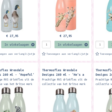
.
koud....
koud....
€ 27,95
€ 27,95
In winkelwagen
In winkelwagen
oegen aan verlanglijstje
Toevoegen aan verlanglijstje
Toevoeg
sfles Wrendale
Thermosfles Wrendale
Thermosfl
s 260 ml - 'Hopeful'
Designs 260 ml - 'He's a
Designs 2
or Small Water Bottle
Fun-Gi' mouse Small Water
the Bee' 
ge RVS drinkfles uit de
Prachtige RVS drinkfles uit de
Prachtige 
Bottle
Bottle
ie van het Britse merk
collectie van het Britse merk
collectie 
e designs: De
Wrendale designs: De
Wrendale d
andige fles
dubbelwandige fles
dubbelwand
rankjes 12 uur warm of
houdt drankjes 12 uur warm of
houdt dran
.
koud....
koud....