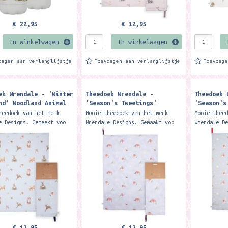
€ 22,95
€ 12,95
In winkelwagen
In winkelwagen
oegen aan verlanglijstje
Toevoegen aan verlanglijstje
Toevoeg
ek Wrendale - 'Winter
Theedoek Wrendale -
Theedoek 
nd' Woodland Animal
'Season's Tweetings'
'Season's
wel
XTEA003 Robin Tea Towel
Tea Towel
heedoek van het merk
Mooie theedoek van het merk
Mooie thee
e Designs. Gemaakt voo
Wrendale Designs. Gemaakt voo
Wrendale D
toen. Our fabulously
100% katoen. Our fabulously
100% katoe
 'Winter Woodland' tea
festive 'Season's Tweetings'
festive 'S
s the perfect...
tea towel is the...
tea towel 
€ 12,95
€ 12,95