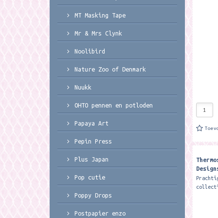
Wrendal
dubbelw
MT Masking Tape
houdt d
koud...
Mr & Mrs Clynk
Noolibird
Nature Zoo of Denmark
Nuukk
OHTO pennen en potloden
Papaya Art
Toev
Pepin Press
Plus Japan
Thermo
Design
Duck' 
Pop cutie
Prachti
collect
Poppy Drops
Wrendal
dubbelw
Postpapier enzo
houdt d