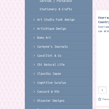
Servies / Porselein
Stationery & Crafts
Voorra
Art Studio Funk design
Countr
Spaghe
Voorraa
Artichique Design
van Wre
32 x 9,
Bomo Art
dried s
spaghet
Carmyne's Journals
Cavallini & Co
Chi Natural Life
Classiky Japan
Cognitive Surplus
Concord & 9th
Toev
Disaster Designs