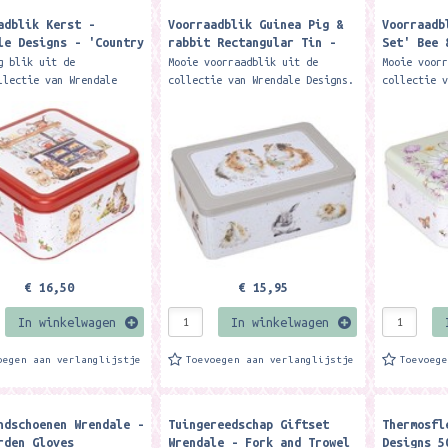
adblik Kerst -
Voorraadblik Guinea Pig &
Voorraadb
le Designs - 'Country
rabbit Rectangular Tin -
Set' Bee 
n' Dog and Cat
The Country Set - Wrendale
Rectangul
g blik uit de
Mooie voorraadblik uit de
Mooie voor
mas Square Tin ​
Designs
Designs
llectie van Wrendale
collectie van Wrendale Designs.
collectie 
. Formaat: 16,7 x 16,7 x
Formaat: 16 x 22 x 8,5 cm.
Formaat: 1
his beautiful festive
Featuring some of our
Featuring 
tures festive dog and
artistically depicted guinea
designs th
pig and...
€ 16,50
€ 15,95
In winkelwagen
In winkelwagen
oegen aan verlanglijstje
Toevoegen aan verlanglijstje
Toevoeg
ndschoenen Wrendale -
Tuingereedschap Giftset
Thermosfl
rden Gloves
Wrendale - Fork and Trowel
Designs 5