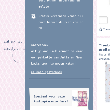
euro binnen Nederland en
België
Gratis verzenden vanaf 100
euro binnen de rest van de
EU
Toev
Laat een leuk
Gastenboek
Theedo
berichtje achter
Woodla
Altijd een leuk moment om weer
Tea To
Mooie t
een pakketje van Anita en Meer
Wrendal
Leuks open te mogen maken!
100% ka
festive
Ga naar gastenboek
towel i
Speciaal voor onze
Postpapierenzo fans!