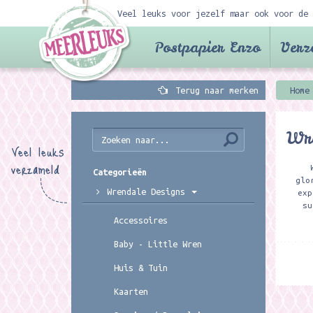
Veel leuks voor jezelf maar ook voor de 
Postpapier Enzo
Verz
Terug naar merken
Home
Wr
Veel leuks
verzameld
Categorieën
glo
Wrendale Designs
exp
su
Accessoires
Baby - Little Wren
Huis & Tuin
Kaarten