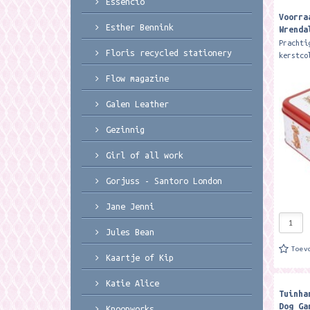
Essencio
Voorra
Esther Bennink
Wrenda
Kitche
Prachti
Floris recycled stationery
Christ
kerstco
Designs
Flow magazine
8 cm. T
tin fea
Galen Leather
cat...
Gezinnig
Girl of all work
Gorjuss - Santoro London
Jane Jenni
Jules Bean
Toev
Kaartje of Kip
Katie Alice
Tuinha
Dog Ga
Knoopworks