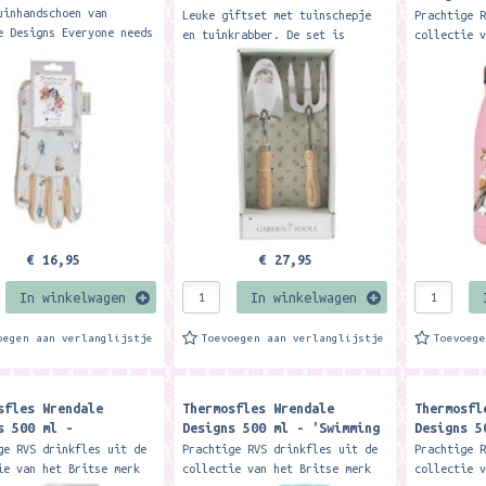
Set
the Middl
uinhandschoen van
Leuke giftset met tuinschepje
Prachtige 
pig water
e Designs Everyone needs
en tuinkrabber. De set is
collectie 
of gardening gloves in
verpakt in een mooi
Wrendale d
ollection, and this
geillustreede doos. Beautifully
dubbelwand
s pair featuring our
contained in an illustrated
houdt dran
box, this...
koud....
€ 16,95
€ 27,95
In winkelwagen
In winkelwagen
oegen aan verlanglijstje
Toevoegen aan verlanglijstje
Toevoeg
sfles Wrendale
Thermosfles Wrendale
Thermosfl
s 500 ml -
Designs 500 ml - 'Swimming
Designs 5
rsary Owls water
School' turtle water bottle
of a Stag
ge RVS drinkfles uit de
Prachtige RVS drinkfles uit de
Prachtige 
bottle
ie van het Britse merk
collectie van het Britse merk
collectie 