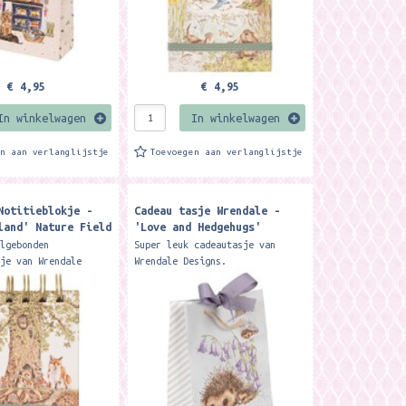
€ 4,95
€ 4,95
In winkelwagen
In winkelwagen
en aan verlanglijstje
Toevoegen aan verlanglijstje
Notitieblokje -
Cadeau tasje Wrendale -
land' Nature Field
'Love and Hedgehugs'
hedgehog Medium Gift Bag
algebonden
Super leuk cadeautasje van
kje van Wrendale
Wrendale Designs.
t 100 blaadjes (1
Formaat: 230mm x 180mm x 80mm.
o en 1 kant met
Package a gift perfectly with
FormaatL ca 12 cm x 8
this beautiful ribbon tied
.
gift...