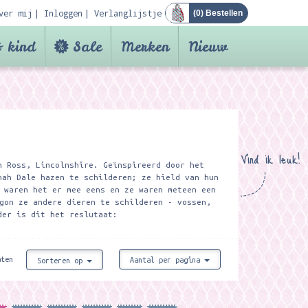
ver mij
Inloggen
Verlanglijstje
(
0
) Bestellen
 kind
Sale
Merken
Nieuw
Vind ik leuk!
n Ross, Lincolnshire. Geïnspireerd door het
nah Dale hazen te schilderen; ze hield van hun
 waren het er mee eens en ze waren meteen een
gon ze andere dieren te schilderen - vossen,
der is dit het reslutaat:
aten
Aantal per pagina
Sorteren op