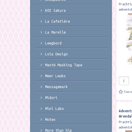
Christ
Prachti
Advent
advents
KOI Sakura
Wrendal
zit een
La Cafetiére
A5 form
much mo
La Marelle
Leegbord
Lola Design
Masté Masking Tape
Meer Leuks
Messagemark
Toev
Midori
Mini Labo
Advent
Wrenda
Motex
snow i
Prachti
Advent
advents
More than hip