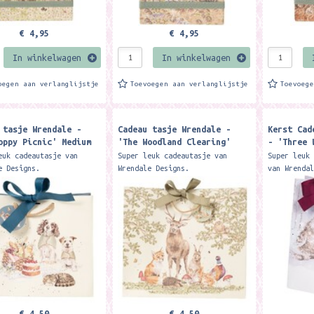
€ 4,95
€ 4,95
In winkelwagen
In winkelwagen
oegen aan verlanglijstje
Toevoegen aan verlanglijstje
Toevoeg
 tasje Wrendale -
Cadeau tasje Wrendale -
Kerst Cad
oppy Picnic' Medium
'The Woodland Clearing'
- 'Three 
ag
Large Gift Bag
medium gi
euk cadeautasje van
Super leuk cadeautasje van
Super leuk
e Designs.
Wrendale Designs.
van Wrenda
: 210mm x 250mm x 120mm
Formaat: 300mm x 250mm x
Formaat: 2
le in three gorgeous
110mm. Package a gift perfectly
Our fabulo
ated designs, this new
with this beautiful ribbon
tied mediu
tied...
€ 4,50
€ 4,50