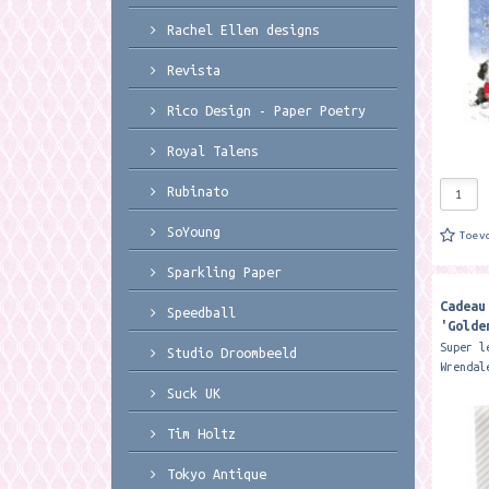
more th
Rachel Ellen designs
Revista
Rico Design - Paper Poetry
Royal Talens
Rubinato
SoYoung
Toev
Sparkling Paper
Cadeau
Speedball
'Golde
Gift B
Super l
Studio Droombeeld
Wrendal
Formaat
Suck UK
110mm. 
with th
Tim Holtz
tied...
Tokyo Antique