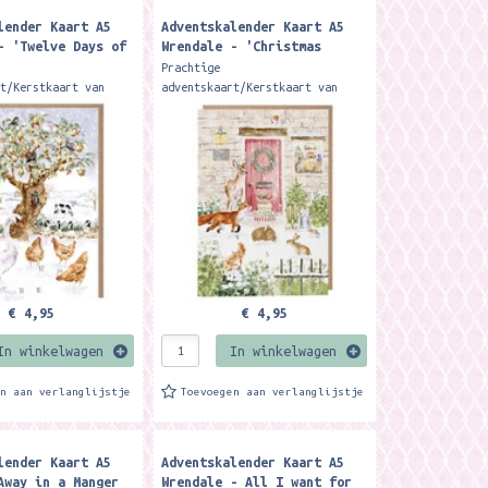
lender Kaart A5
Adventskalender Kaart A5
- 'Twelve Days of
Wrendale - 'Christmas
' Animal Advent
Cottage' Woodland Animal
Prachtige
ard ​
Advent Calendar card
rt/Kerstkaart van
adventskaart/Kerstkaart van
Achter alle 24 vakjes
Wrendale. Achter alle 24 vakjes
achtige illustratie.
zit een prachtige illustratie.
 met envelop So much
A5 formaat met envelop So much
..
more than...
€ 4,95
€ 4,95
In winkelwagen
In winkelwagen
en aan verlanglijstje
Toevoegen aan verlanglijstje
lender Kaart A5
Adventskalender Kaart A5
Away in a Manger
Wrendale - All I want for