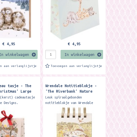
..
€ 4,95
€ 4,95
In winkelwagen
In winkelwagen
en aan verlanglijstje
Toevoegen aan verlanglijstje
eau tasje - The
Wrendale Notitieblokje -
hristmas' Large
'The Riverbank' Nature
at Gift Bag
Field Notebook
 (kerst) cadeautasje
Leuk spiraalgebonden
le Designs.
notitieblokje van Wrendale
00mm x 250mm x
Designs Met 100 blaadjes (1
 fabulously festive
kant blanco en 1 kant met
d large gift bag...
lijntjes) FormaatL ca 12 cm x 8
cm x 2,4...