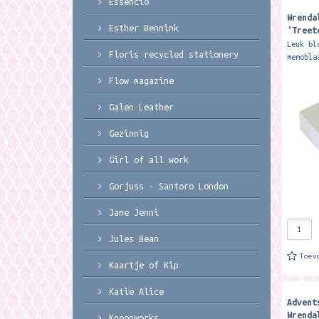
Essencio
Wrenda
Esther Bennink
'Treet
Leuk bl
Floris recycled stationery
memobla
ca. 8 x
Flow magazine
Wrendal
sticky 
Galen Leather
Gezinnig
Girl of all work
Gorjuss - Santoro London
Jane Jenni
Jules Bean
Toev
Kaartje of Kip
Katie Alice
Advent
Wrenda
Knoopworks