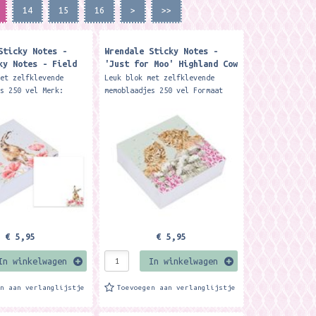
14
15
16
>
>>
Sticky Notes -
Wrendale Sticky Notes -
ky Notes - Field
'Just for Moo' Highland Cow
s
Sticky Notes ​
met zelfklevende
Leuk blok met zelfklevende
es 250 vel Merk:
memoblaadjes 250 vel Formaat
esigns This helpful
ca. 8 x 8 x 3.5 cm. Merk:
e block featuring our
Wrendale Designs This handy
Field of...
sticky note block,...
€ 5,95
€ 5,95
In winkelwagen
In winkelwagen
en aan verlanglijstje
Toevoegen aan verlanglijstje