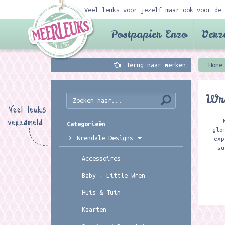
Veel leuks voor jezelf maar ook voor de 
Postpapier Enzo
Verz
Terug naar merken
Home
Wr
Veel leuks
verzameld
Categorieën
glo
Wrendale Designs
exp
su
Accessoires
Baby - Little Wren
Huis & Tuin
Kaarten