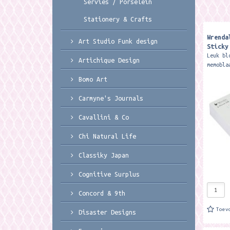
Servies / Porselein
Stationery & Crafts
Wrenda
Art Studio Funk design
Sticky
Leuk bl
Artichique Design
memobla
ca. 8 x
Bomo Art
Wrendal
sticky 
Carmyne's Journals
Cavallini & Co
Chi Natural Life
Classiky Japan
Cognitive Surplus
Concord & 9th
Toev
Disaster Designs