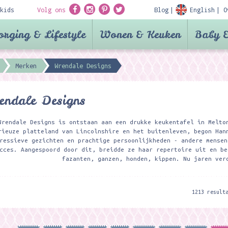
kids
Volg ons
Blog
English
O
orging & Lifestyle
Wonen & Keuken
Baby &
Merken
Wrendale Designs
endale Designs
Wrendale Designs is ontstaan aan een drukke keukentafel in Melto
rieuze platteland van Lincolnshire en het buitenleven, begon Han
ressieve gezichten en prachtige persoonlijkheden - andere mensen
cces. Aangespoord door dit, breidde ze haar repertoire uit en be
fazanten, ganzen, honden, kippen. Nu jaren ver
1213 result