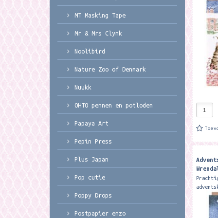
Wrendal
zit een
MT Masking Tape
A5 form
more th
Mr & Mrs Clynk
Noolibird
Nature Zoo of Denmark
Nuukk
OHTO pennen en potloden
Papaya Art
Toev
Pepin Press
Plus Japan
Advent
Wrenda
Advent
Pop cutie
Prachti
advents
Poppy Drops
Wrendal
zit een
Postpapier enzo
A5 form