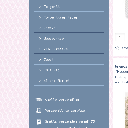
Tokyomilk
Tomoe River Paper
Used2b
Weegoamigo
Toev
ZIG Kuretake
Zoedt
Wrenda
70's Bag
'Hidde
Nature
Leuk sp
49 and Market
notitie
Designs
kant bl
lijntje
Snelle verzending
cm x 2,
Persoonlijke service
Gratis verzenden vanaf 75