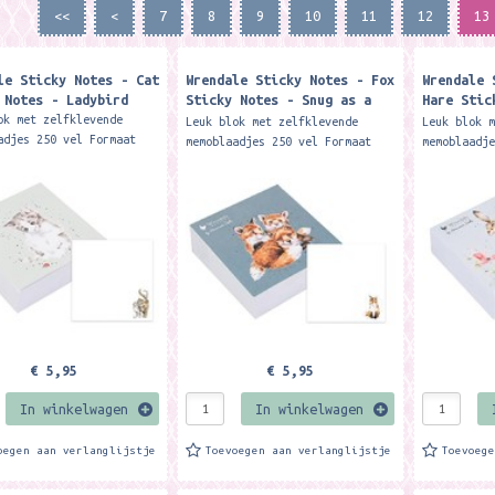
<<
<
7
8
9
10
11
12
13
le Sticky Notes - Cat
Wrendale Sticky Notes - Fox
Wrendale 
 Notes - Ladybird
Sticky Notes - Snug as a
Hare Stic
Cub
of Flower
ok met zelfklevende
Leuk blok met zelfklevende
Leuk blok 
adjes 250 vel Formaat
memoblaadjes 250 vel Formaat
memoblaadj
 8 x 3.5 cm. Merk:
ca. 8 x 8 x 3.5 cm. Merk:
Wrendale D
e Designs This helpful
Wrendale Designs This helpful
sticky not
note block...
sticky note block...
gorgeous '
€ 5,95
€ 5,95
In winkelwagen
In winkelwagen
oegen aan verlanglijstje
Toevoegen aan verlanglijstje
Toevoeg