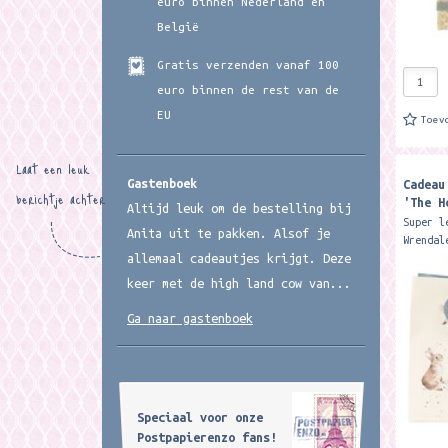
euro binnen Nederland en
België
Gratis verzenden vanaf 100
euro binnen de rest van de
EU
Toev
Laat een leuk
Gastenboek
Cadeau
berichtje achter
'The H
Altijd leuk om de bestelling bij
Gift B
Super l
Anita uit te pakken. Alsof je
Wrendal
allemaal cadeautjes krijgt. Deze
Formaat
Availab
keer met de high land cow van...
illustr
and...
Ga naar gastenboek
Speciaal voor onze
Postpapierenzo fans!