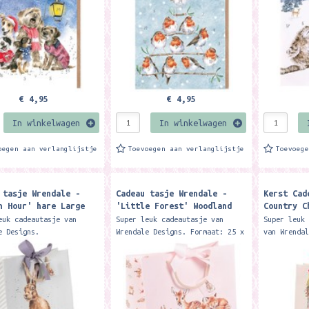
an...
more than...
more than.
€ 4,95
€ 4,95
In winkelwagen
In winkelwagen
oegen aan verlanglijstje
Toevoegen aan verlanglijstje
Toevoeg
 tasje Wrendale -
Cadeau tasje Wrendale -
Kerst Cad
n Hour' hare Large
'Little Forest' Woodland
Country C
ag
Animal Gift Bag
Dog and C
euk cadeautasje van
Super leuk cadeautasje van
Super leuk
e Designs.
Wrendale Designs. Formaat: 25 x
van Wrenda
: 300mm x 250mm x
30 cm. This gorgeous Little
Formaat: 3
Package a gift perfectly
Forest gift bag compliments the
110mm. Our
is beautiful ribbon
rest of the Little Wren...
ribbon tie