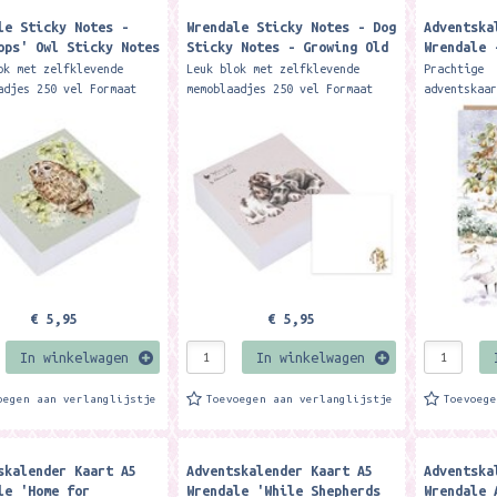
le Sticky Notes -
Wrendale Sticky Notes - Dog
Adventska
ops' Owl Sticky Notes
Sticky Notes - Growing Old
Wrendale 
Together
Christmas
ok met zelfklevende
Leuk blok met zelfklevende
Prachtige
Calendar C
adjes 250 vel Formaat
memoblaadjes 250 vel Formaat
adventskaa
 8 x 3.5 cm. Merk:
ca. 8 x 8 x 3.5 cm. Merk:
Wrendale. 
e Designs This handy
Wrendale Designs This helpful
zit een pr
note block,...
sticky note block...
A5 formaat
more than.
€ 5,95
€ 5,95
In winkelwagen
In winkelwagen
oegen aan verlanglijstje
Toevoegen aan verlanglijstje
Toevoeg
skalender Kaart A5
Adventskalender Kaart A5
Adventska
le 'Home for
Wrendale 'While Shepherds
Wrendale 