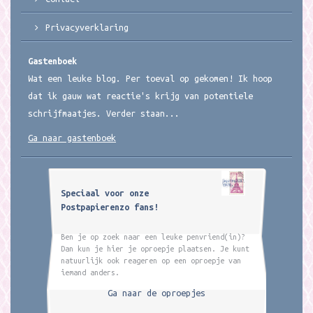
Privacyverklaring
Gastenboek
Wat een leuke blog. Per toeval op gekomen! Ik hoop
dat ik gauw wat reactie's krijg van potentiele
schrijfmaatjes. Verder staan...
Ga naar gastenboek
Speciaal voor onze
Postpapierenzo fans!
Ben je op zoek naar een leuke penvriend(in)?
Dan kun je hier je oproepje plaatsen. Je kunt
natuurlijk ook reageren op een oproepje van
iemand anders.
Ga naar de oproepjes