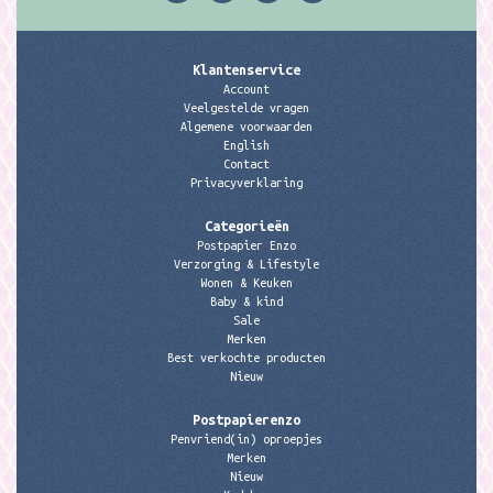
Klantenservice
Account
Veelgestelde vragen
Algemene voorwaarden
English
Contact
Privacyverklaring
Categorieën
Postpapier Enzo
Verzorging & Lifestyle
Wonen & Keuken
Baby & kind
Sale
Merken
Best verkochte producten
Nieuw
Postpapierenzo
Penvriend(in) oproepjes
Merken
Nieuw