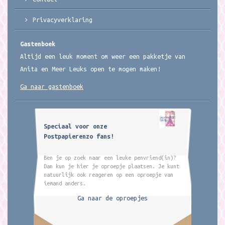
Privacyverklaring
Gastenboek
Altijd een leuk moment om weer een pakketje van
Anita en Meer Leuks open te mogen maken!
Ga naar gastenboek
Speciaal voor onze
Postpapierenzo fans!
Ben je op zoek naar een leuke penvriend(in)?
Dan kun je hier je oproepje plaatsen. Je kunt
natuurlijk ook reageren op een oproepje van
iemand anders.
Ga naar de oproepjes