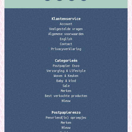
Klantenservice
Account
Veelgestelde vragen
Algemene voorwaarden
English
Contact
Privacyverklaring
Categorieën
Postpapier Enzo
Verzorging & Lifestyle
Wonen & Keuken
Baby & kind
Sale
Merken
Best verkochte producten
Nieuw
Postpapierenzo
Penvriend(in) oproepjes
Merken
Nieuw