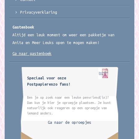
Privacyverklaring
Gastenboek
Altijd een leuk moment om weer een pakketje van
Anita en Meer Leuks open te mogen maken!
Ga naar gastenboek
Speciaal voor onze
Postpapierenzo fans!
Ben je op zoek naar een leuke penvriend(in)?
Dan kun je hier je oproepje plaatsen. Je kunt
natuurlijk ook reageren op een oproepje van
iemand anders.
Ga naar de oproepjes