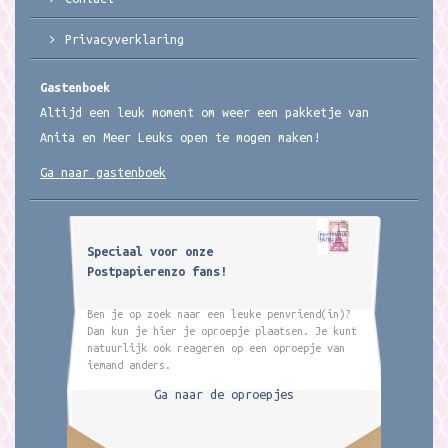
Privacyverklaring
Gastenboek
Altijd een leuk moment om weer een pakketje van
Anita en Meer Leuks open te mogen maken!
Ga naar gastenboek
Speciaal voor onze
Postpapierenzo fans!
Ben je op zoek naar een leuke penvriend(in)?
Dan kun je hier je oproepje plaatsen. Je kunt
natuurlijk ook reageren op een oproepje van
iemand anders.
Ga naar de oproepjes