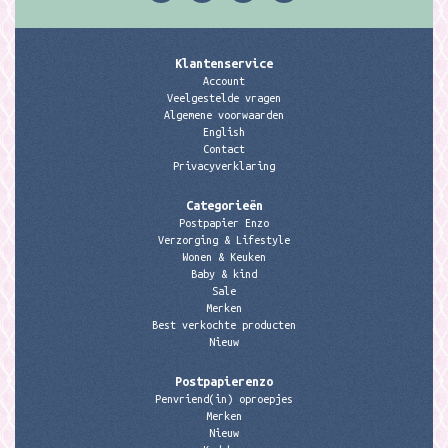
Klantenservice
Account
Veelgestelde vragen
Algemene voorwaarden
English
Contact
Privacyverklaring
Categorieën
Postpapier Enzo
Verzorging & Lifestyle
Wonen & Keuken
Baby & kind
Sale
Merken
Best verkochte producten
Nieuw
Postpapierenzo
Penvriend(in) oproepjes
Merken
Nieuw