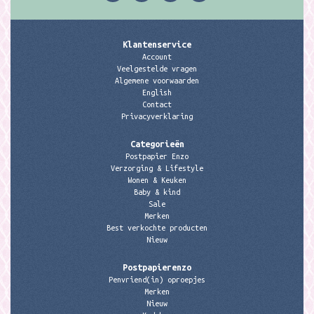
Klantenservice
Account
Veelgestelde vragen
Algemene voorwaarden
English
Contact
Privacyverklaring
Categorieën
Postpapier Enzo
Verzorging & Lifestyle
Wonen & Keuken
Baby & kind
Sale
Merken
Best verkochte producten
Nieuw
Postpapierenzo
Penvriend(in) oproepjes
Merken
Nieuw