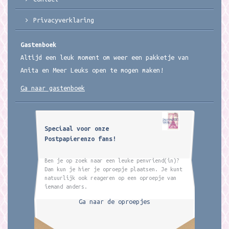
Privacyverklaring
Gastenboek
Altijd een leuk moment om weer een pakketje van
Anita en Meer Leuks open te mogen maken!
Ga naar gastenboek
Speciaal voor onze
Postpapierenzo fans!
Ben je op zoek naar een leuke penvriend(in)?
Dan kun je hier je oproepje plaatsen. Je kunt
natuurlijk ook reageren op een oproepje van
iemand anders.
Ga naar de oproepjes