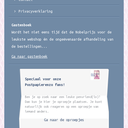
Privacyverklaring
Gastenboek
Wordt het niet eens tijd dat de Nobelprijs voor de
leukste webshop én de ongeëvenaarde afhandeling van
de bestellingen...
Ga naar gastenboek
Speciaal voor onze
Postpapierenzo fans!
Ben je op zoek naar een leuke penvriend(in)?
Dan kun je hier je oproepje plaatsen. Je kunt
natuurlijk ook reageren op een oproepje van
iemand anders.
Ga naar de oproepjes