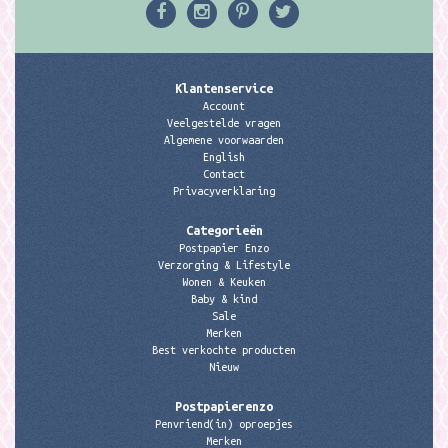
Klantenservice
Account
Veelgestelde vragen
Algemene voorwaarden
English
Contact
Privacyverklaring
Categorieën
Postpapier Enzo
Verzorging & Lifestyle
Wonen & Keuken
Baby & kind
Sale
Merken
Best verkochte producten
Nieuw
Postpapierenzo
Penvriend(in) oproepjes
Merken