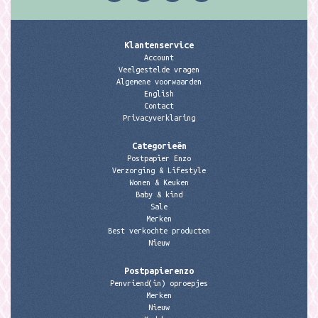
Klantenservice
Account
Veelgestelde vragen
Algemene voorwaarden
English
Contact
Privacyverklaring
Categorieën
Postpapier Enzo
Verzorging & Lifestyle
Wonen & Keuken
Baby & kind
Sale
Merken
Best verkochte producten
Nieuw
Postpapierenzo
Penvriend(in) oproepjes
Merken
Nieuw