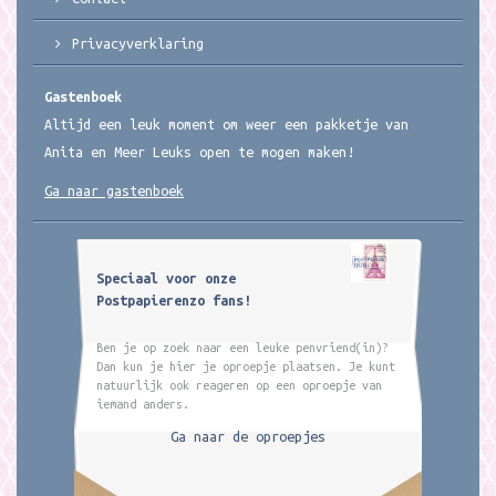
Privacyverklaring
Gastenboek
Altijd een leuk moment om weer een pakketje van
Anita en Meer Leuks open te mogen maken!
Ga naar gastenboek
Speciaal voor onze
Postpapierenzo fans!
Ben je op zoek naar een leuke penvriend(in)?
Dan kun je hier je oproepje plaatsen. Je kunt
natuurlijk ook reageren op een oproepje van
iemand anders.
Ga naar de oproepjes